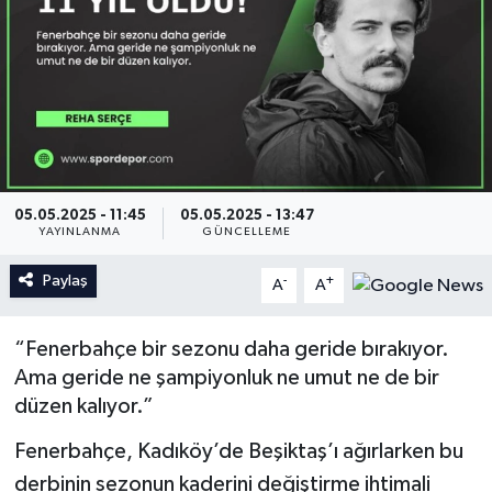
İngiltere Premier Lig
İngiltere Premier Lig
Almanya Bundesliga
La Liga
La Liga
Almanya Bundesliga
Serie A
Serie A
05.05.2025 - 11:45
05.05.2025 - 13:47
YAYINLANMA
GÜNCELLEME
Fransa Ligue 1
Paylaş
-
+
A
A
Eredevise
“Fenerbahçe bir sezonu daha geride bırakıyor.
Portekiz Ligi
Ama geride ne şampiyonluk ne umut ne de bir
düzen kalıyor.”
TFF 1.Lig
Fenerbahçe, Kadıköy’de Beşiktaş’ı ağırlarken bu
derbinin sezonun kaderini değiştirme ihtimali
Diğer Futbol Ligleri