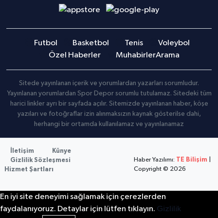
Futbol
Basketbol
Tenis
Voleybol
Özel Haberler
Muhabirler
Arama
Sitede yayınlanan içerik ve yorumlardan yazarları sorumludur.
Yayınlanan yorumlardan Spor Depor sorumlu tutulamaz. Sitedeki tüm
harici linkler ayrı bir sayfada açılır. Sitemizde yayınlanan haber, köşe
yazıları ve fotoğraflar izin alınmaksızın kaynak gösterilse dahi,
herhangi bir ortamda kullanılamaz ve yayınlanamaz
İletişim
Künye
Haber Yazılımı:
TE Bilişim
|
Gizlilik Sözleşmesi
Copyright © 2026
Hizmet Şartları
En iyi site deneyimi sağlamak için çerezlerden
faydalanıyoruz. Detaylar için lütfen tıklayın.
Gizlilik