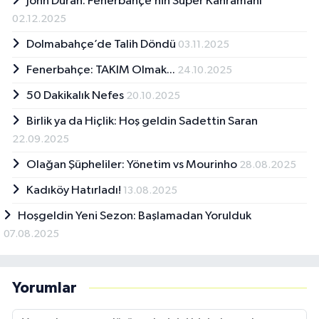
John Duran: Fenerbahçe’nin Süper Kahramanı
02.12.2025
Dolmabahçe’de Talih Döndü
03.11.2025
Fenerbahçe: TAKIM Olmak...
24.10.2025
50 Dakikalık Nefes
20.10.2025
Birlik ya da Hiçlik: Hoş geldin Sadettin Saran
22.09.2025
Olağan Şüpheliler: Yönetim vs Mourinho
28.08.2025
Kadıköy Hatırladı!
13.08.2025
Hoşgeldin Yeni Sezon: Başlamadan Yorulduk
07.08.2025
Yorumlar