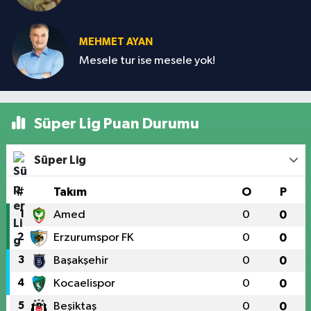
MEHMET AYAN
Mesele tur ise mesele yok!
Süper Lig Puan Durumu
Süper Lig
#
Takım
O
P
1
Amed
0
0
2
Erzurumspor FK
0
0
3
Başakşehir
0
0
4
Kocaelispor
0
0
5
Beşiktaş
0
0