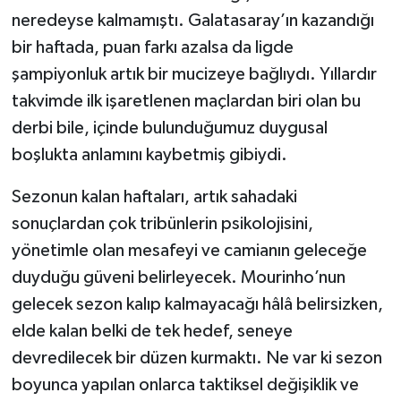
neredeyse kalmamıştı. Galatasaray’ın kazandığı
Türkiye Basketbol Ligi
bir haftada, puan farkı azalsa da ligde
şampiyonluk artık bir mucizeye bağlıydı. Yıllardır
Kadınlar Basketbol Ligi
takvimde ilk işaretlenen maçlardan biri olan bu
derbi bile, içinde bulunduğumuz duygusal
Diğer Basketbol Ligleri
boşlukta anlamını kaybetmiş gibiydi.
Formula 1
Sezonun kalan haftaları, artık sahadaki
sonuçlardan çok tribünlerin psikolojisini,
Atletizm
yönetimle olan mesafeyi ve camianın geleceğe
Hentbol
duyduğu güveni belirleyecek. Mourinho’nun
gelecek sezon kalıp kalmayacağı hâlâ belirsizken,
At Yarışı
elde kalan belki de tek hedef, seneye
devredilecek bir düzen kurmaktı. Ne var ki sezon
Bisiklet
boyunca yapılan onlarca taktiksel değişiklik ve