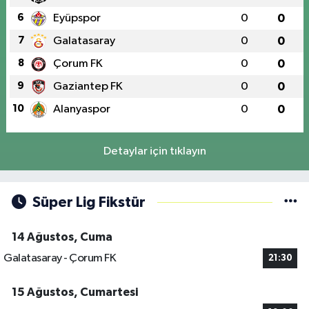
6
Eyüpspor
0
0
7
Galatasaray
0
0
8
Çorum FK
0
0
9
Gaziantep FK
0
0
10
Alanyaspor
0
0
Detaylar için tıklayın
Süper Lig Fikstür
14 Ağustos, Cuma
Galatasaray - Çorum FK
21:30
15 Ağustos, Cumartesi