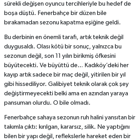
Boks
sürekli değişen oyuncu tercihleriyle bu hedef de
boşa düştü. Fenerbahçe bir düzen bile
Güreş
bırakamadan sezonu kapatma eşiğine geldi.
Halter
Bu derbinin en önemli tarafı, artık teknik değil
duygusaldı. Olası kötü bir sonuç, yalnızca bu
Motor Sporları
sezonun değil, son 11 yılın birikmiş öfkesini
büyütecekti. Ve büyüttü de… Kadıköy’deki her
Su Sporları
kayıp artık sadece bir maç değil, yitirilen bir yıl
Diğer Spor Dalları
gibi hissediliyor. Galibiyet teknik olarak çok şey
değiştirmeyecekti belki ama en azından yaraya
Futbolcular
pansuman olurdu. O bile olmadı.
Fenerbahçe sahaya sezonun ruh halini yansıtan bir
takımla çıktı: kırılgan, kararsız, silik. Ne yaptığını
bilen bir yapı değil, reflekslerle hareket eden bir