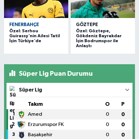
FENERBAHÇE
GÖZTEPE
Özel: Serhou
Özel: Göztepe,
Guirassy'nin Ailesi Tatil
Gökdeniz Bayrakdar
İçin Türkiye'de
İçin Bodrumspor ile
Anlaştı
Süper Lig Puan Durumu
Süper Lig
#
Takım
O
P
1
Amed
0
0
2
Erzurumspor FK
0
0
3
Başakşehir
0
0