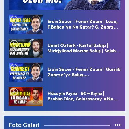
Ersin Sezer - Fener Zoom | Leao,
F.Bahçe'ye Ne Katar? G. Zabrze
Maçından Beklentiler, Gonzalo
Garcia
Umut Öztürk - Kartal Bakışı |
Midtjylland Maçına Bakış | Salah
Mı, Bakayoko Mu? | Lucumi ve
Willock
Ersin Sezer - Fener Zoom | Gornik
Zabrze'ye Bakış,
Greenwood'dan Beklenti, Andre
& Serhou Guirassy
Hüseyin Kıyıcı - 90+ Kıyıcı |
Brahim Diaz, Galatasaray'a Ne
Katar?, Mauro Icardi'ye Veda
Foto Galeri