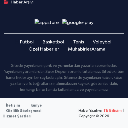
Haber Arşivi
Futbol
Basketbol
Tenis
Voleybol
Özel Haberler
Muhabirler
Arama
Sitede yayınlanan içerik ve yorumlardan yazarları sorumludur.
Yayınlanan yorumlardan Spor Depor sorumlu tutulamaz. Sitedeki tüm
harici linkler ayrı bir sayfada açılır. Sitemizde yayınlanan haber, köşe
yazıları ve fotoğraflar izin alınmaksızın kaynak gösterilse dahi,
herhangi bir ortamda kullanılamaz ve yayınlanamaz
İletişim
Künye
Haber Yazılımı:
TE Bilişim
|
Gizlilik Sözleşmesi
Copyright © 2026
Hizmet Şartları