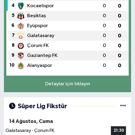
4
Kocaelispor
0
0
5
Beşiktaş
0
0
6
Eyüpspor
0
0
7
Galatasaray
0
0
8
Çorum FK
0
0
9
Gaziantep FK
0
0
10
Alanyaspor
0
0
Detaylar için tıklayın
Süper Lig Fikstür
14 Ağustos, Cuma
Galatasaray - Çorum FK
21:30