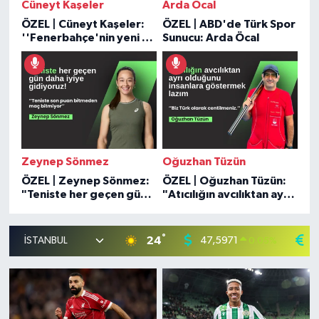
Cüneyt Kaşeler
Arda Öcal
ÖZEL | Cüneyt Kaşeler:
ÖZEL | ABD'de Türk Spor
''Fenerbahçe'nin yeni bir
Sunucu: Arda Öcal
anayasa ihtiyacı var''
Zeynep Sönmez
Oğuzhan Tüzün
ÖZEL | Zeynep Sönmez:
ÖZEL | Oğuzhan Tüzün:
"Teniste her geçen gün
"Atıcılığın avcılıktan ayrı
daha iyiye gidiyoruz"
olduğunu insanlara
göstermek lazım"
°
24
47,5971
5
0.05
%