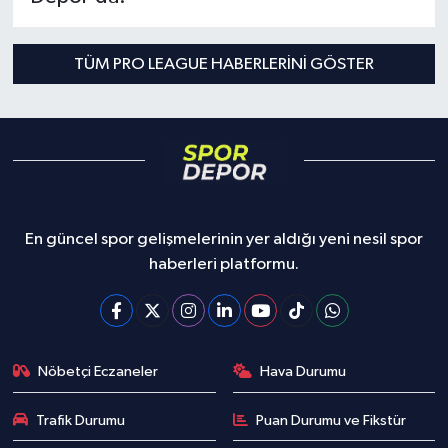
Türkiye Basketbol Ligi
TÜM PRO LEAGUE HABERLERINI GÖSTER
Kadınlar Basketbol Ligi
Diğer Basketbol Ligleri
Formula 1
En güncel spor gelişmelerinin yer aldığı yeni nesil spor
Atletizm
haberleri platformu.
Hentbol
At Yarışı
Nöbetçi Eczaneler
Hava Durumu
Bisiklet
Trafik Durumu
Puan Durumu ve Fikstür