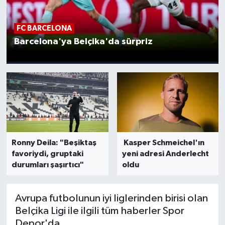
İngiltere Premier Lig
İngiltere Premier Lig
FC BARCELONA
Barcelona'ya Belçika'da sürpriz
Almanya Bundesliga
La Liga
La Liga
Almanya Bundesliga
Serie A
Serie A
Fransa Ligue 1
Ronny Deila: "Beşiktaş
Kasper Schmeichel'ın
Eredevise
favoriydi, gruptaki
yeni adresi Anderlecht
durumları şaşırtıcı"
oldu
Portekiz Ligi
TFF 1.Lig
Avrupa futbolunun iyi liglerinden birisi olan
Belçika Ligi ile ilgili tüm haberler Spor
Depor'da.
Diğer Futbol Ligleri