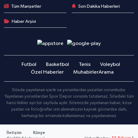
Boks
Tüm Manşetler
Son Dakika Haberleri
Güreş
Haber Arşivi
Halter
Motor Sporları
Futbol
Basketbol
Tenis
Voleybol
Su Sporları
Özel Haberler
Muhabirler
Arama
Diğer Spor Dalları
Sitede yayınlanan içerik ve yorumlardan yazarları sorumludur.
Futbolcular
Yayınlanan yorumlardan Spor Depor sorumlu tutulamaz. Sitedeki tüm
harici linkler ayrı bir sayfada açılır. Sitemizde yayınlanan haber, köşe
yazıları ve fotoğraflar izin alınmaksızın kaynak gösterilse dahi,
herhangi bir ortamda kullanılamaz ve yayınlanamaz
İletişim
Künye