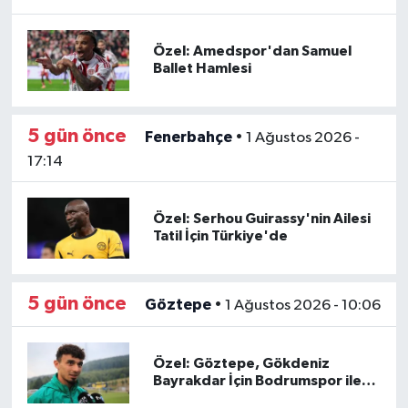
Boks
Özel: Amedspor'dan Samuel
Güreş
Ballet Hamlesi
Halter
5 gün önce
Fenerbahçe
•
1 Ağustos 2026 -
Motor Sporları
17:14
Su Sporları
Özel: Serhou Guirassy'nin Ailesi
Tatil İçin Türkiye'de
Diğer Spor Dalları
Futbolcular
5 gün önce
Göztepe
•
1 Ağustos 2026 - 10:06
Özel: Göztepe, Gökdeniz
Bayrakdar İçin Bodrumspor ile
Anlaştı