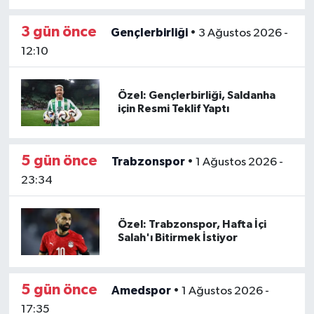
3 gün önce
Türkiye Basketbol Ligi
Gençlerbirliği
•
3 Ağustos 2026 -
12:10
Kadınlar Basketbol Ligi
Özel: Gençlerbirliği, Saldanha
Diğer Basketbol Ligleri
için Resmi Teklif Yaptı
Formula 1
5 gün önce
Trabzonspor
•
1 Ağustos 2026 -
Atletizm
23:34
Hentbol
Özel: Trabzonspor, Hafta İçi
Salah'ı Bitirmek İstiyor
At Yarışı
Bisiklet
5 gün önce
Amedspor
•
1 Ağustos 2026 -
17:35