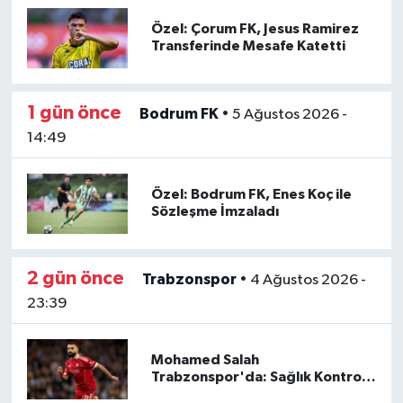
Özel: Çorum FK, Jesus Ramirez
İngiltere Premier Lig
İngiltere Premier Lig
Transferinde Mesafe Katetti
Almanya Bundesliga
La Liga
1 gün önce
Bodrum FK
•
5 Ağustos 2026 -
La Liga
Almanya Bundesliga
14:49
Serie A
Serie A
Özel: Bodrum FK, Enes Koç ile
Sözleşme İmzaladı
Fransa Ligue 1
Eredevise
2 gün önce
Trabzonspor
•
4 Ağustos 2026 -
23:39
Portekiz Ligi
TFF 1.Lig
Mohamed Salah
Trabzonspor'da: Sağlık Kontrolü
Planlandı
Diğer Futbol Ligleri