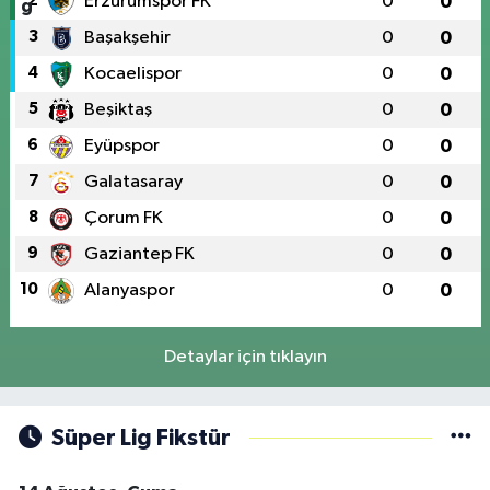
2
Erzurumspor FK
0
0
3
Başakşehir
0
0
4
Kocaelispor
0
0
5
Beşiktaş
0
0
6
Eyüpspor
0
0
7
Galatasaray
0
0
8
Çorum FK
0
0
9
Gaziantep FK
0
0
10
Alanyaspor
0
0
Detaylar için tıklayın
Süper Lig Fikstür