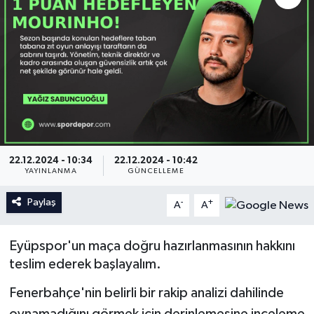
İngiltere Premier Lig
İngiltere Premier Lig
Almanya Bundesliga
La Liga
La Liga
Almanya Bundesliga
Serie A
Serie A
22.12.2024 - 10:34
22.12.2024 - 10:42
Fransa Ligue 1
YAYINLANMA
GÜNCELLEME
Paylaş
Eredevise
-
+
A
A
Portekiz Ligi
Eyüpspor'un maça doğru hazırlanmasının hakkını
teslim ederek başlayalım.
TFF 1.Lig
Fenerbahçe'nin belirli bir rakip analizi dahilinde
Diğer Futbol Ligleri
oynamadığını görmek için derinlemesine inceleme