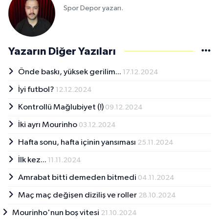
Spor Depor yazarı.
Yazarın Diğer Yazıları
Önde baskı, yüksek gerilim...
17.12.2024
İyi futbol?
12.12.2024
Kontrollü Mağlubiyet (!)
09.12.2024
İki ayrı Mourinho
03.12.2024
Hafta sonu, hafta içinin yansıması
25.11.2024
İlk kez...
11.11.2024
Amrabat bitti demeden bitmedi
04.11.2024
Maç maç değişen diziliş ve roller
28.10.2024
Mourinho'nun boş vitesi
21.10.2024