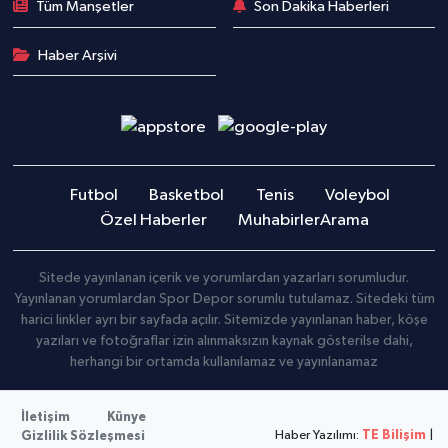
Tüm Manşetler
Son Dakika Haberleri
Haber Arşivi
Futbol
Basketbol
Tenis
Voleybol
Özel Haberler
Muhabirler
Arama
Sitede yayınlanan içerik ve yorumlardan yazarları sorumludur.
Yayınlanan yorumlardan Spor Depor sorumlu tutulamaz. Sitedeki tüm
harici linkler ayrı bir sayfada açılır. Sitemizde yayınlanan haber, köşe
yazıları ve fotoğraflar izin alınmaksızın kaynak gösterilse dahi,
herhangi bir ortamda kullanılamaz ve yayınlanamaz
İletişim
Künye
Haber Yazılımı:
TE Bilişim
|
Gizlilik Sözleşmesi