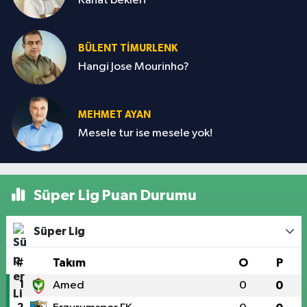
Kanat bekleri
BÜLENT TIMURLENK
Hangi Jose Mourinho?
MEHMET AYAN
Mesele tur ise mesele yok!
Süper Lig Puan Durumu
Süper Lig
#
Takım
O
P
1
Amed
0
0