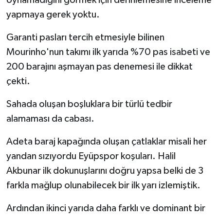
yapmaya gerek yoktu.
Türkiye Basketbol Ligi
Garanti pasları tercih etmesiyle bilinen
Kadınlar Basketbol Ligi
Mourinho'nun takımı ilk yarıda %70 pas isabeti ve
200 barajını aşmayan pas denemesi ile dikkat
Diğer Basketbol Ligleri
çekti.
Formula 1
Sahada oluşan boşluklara bir türlü tedbir
alamaması da cabası.
Atletizm
Adeta baraj kapağında oluşan çatlaklar misali her
Hentbol
yandan sızıyordu Eyüpspor koşuları. Halil
Akbunar ilk dokunuşlarını doğru yapsa belki de 3
At Yarışı
farkla mağlup olunabilecek bir ilk yarı izlemiştik.
Bisiklet
Ardından ikinci yarıda daha farklı ve dominant bir