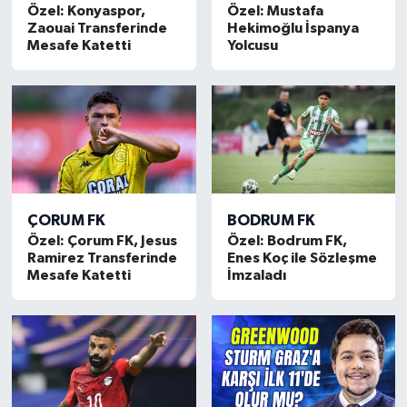
Özel: Konyaspor,
Özel: Mustafa
Zaouai Transferinde
Hekimoğlu İspanya
Türkiye Basketbol Ligi
Mesafe Katetti
Yolcusu
Kadınlar Basketbol Ligi
Diğer Basketbol Ligleri
Formula 1
ÇORUM FK
BODRUM FK
Atletizm
Özel: Çorum FK, Jesus
Özel: Bodrum FK,
Ramirez Transferinde
Enes Koç ile Sözleşme
Hentbol
Mesafe Katetti
İmzaladı
At Yarışı
Bisiklet