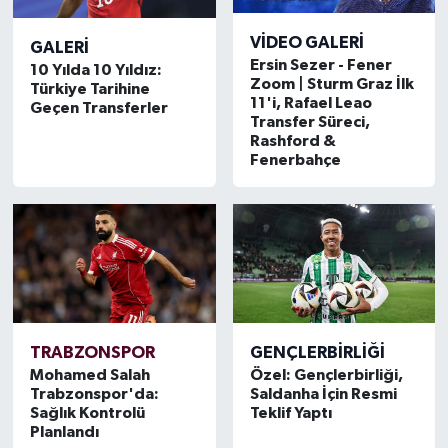
Boks
VIDEO GALERI
GALERI
Güreş
Ersin Sezer - Fener
10 Yılda 10 Yıldız:
Zoom | Sturm Graz İlk
Türkiye Tarihine
11'i, Rafael Leao
Geçen Transferler
Halter
Transfer Süreci,
Rashford &
Motor Sporları
Fenerbahçe
Su Sporları
Diğer Spor Dalları
Futbolcular
TRABZONSPOR
GENÇLERBIRLIĞI
Mohamed Salah
Özel: Gençlerbirliği,
Trabzonspor'da:
Saldanha İçin Resmi
Sağlık Kontrolü
Teklif Yaptı
Planlandı