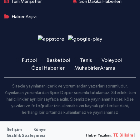
Tüm Manşetler
Son Dakika Haberleri
Haber Arşivi
Futbol
Basketbol
Tenis
Voleybol
Özel Haberler
Muhabirler
Arama
Sitede yayınlanan içerik ve yorumlardan yazarları sorumludur.
Yayınlanan yorumlardan Spor Depor sorumlu tutulamaz. Sitedeki tüm
harici linkler ayrı bir sayfada açılır. Sitemizde yayınlanan haber, köşe
yazıları ve fotoğraflar izin alınmaksızın kaynak gösterilse dahi,
herhangi bir ortamda kullanılamaz ve yayınlanamaz
İletişim
Künye
Haber Yazılımı:
TE Bilişim
|
Gizlilik Sözleşmesi