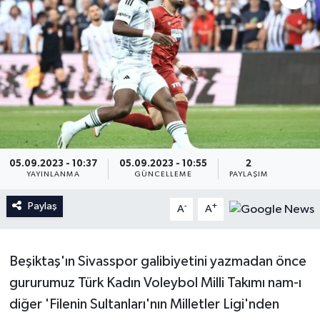
İngiltere Premier Lig
İngiltere Premier Lig
Almanya Bundesliga
La Liga
La Liga
Almanya Bundesliga
Serie A
Serie A
05.09.2023 - 10:37
05.09.2023 - 10:55
2
Fransa Ligue 1
YAYINLANMA
GÜNCELLEME
PAYLAŞIM
Paylaş
Eredevise
-
+
A
A
Portekiz Ligi
Beşiktaş'ın Sivasspor galibiyetini yazmadan önce
TFF 1.Lig
gururumuz Türk Kadın Voleybol Milli Takımı nam-ı
diğer 'Filenin Sultanları'nın Milletler Ligi'nden
Diğer Futbol Ligleri