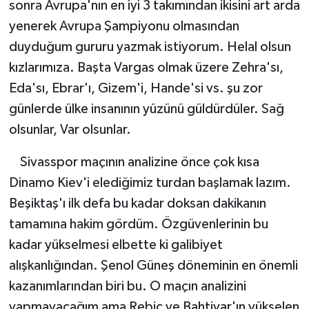
sonra Avrupa'nın en iyi 3 takımından ikisini art arda
yenerek Avrupa Şampiyonu olmasından
Türkiye Basketbol Ligi
duyduğum gururu yazmak istiyorum. Helal olsun
kızlarımıza. Başta Vargas olmak üzere Zehra'sı,
Kadınlar Basketbol Ligi
Eda'sı, Ebrar'ı, Gizem'i, Hande'si vs. şu zor
Diğer Basketbol Ligleri
günlerde ülke insanının yüzünü güldürdüler. Sağ
olsunlar, Var olsunlar.
Formula 1
Sivasspor maçının analizine önce çok kısa
Atletizm
Dinamo Kiev'i elediğimiz turdan başlamak lazım.
Beşiktaş'ı ilk defa bu kadar doksan dakikanın
Hentbol
tamamına hakim gördüm. Özgüvenlerinin bu
At Yarışı
kadar yükselmesi elbette ki galibiyet
alışkanlığından. Şenol Güneş döneminin en önemli
Bisiklet
kazanımlarından biri bu. O maçın analizini
yapmayacağım ama Rebic ve Bahtiyar'ın yükselen