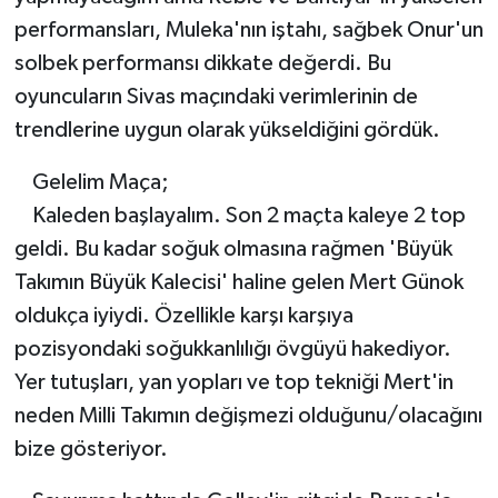
Boks
performansları, Muleka'nın iştahı, sağbek Onur'un
solbek performansı dikkate değerdi. Bu
Güreş
oyuncuların Sivas maçındaki verimlerinin de
Halter
trendlerine uygun olarak yükseldiğini gördük.
Motor Sporları
Gelelim Maça;
Kaleden başlayalım. Son 2 maçta kaleye 2 top
Su Sporları
geldi. Bu kadar soğuk olmasına rağmen 'Büyük
Takımın Büyük Kalecisi' haline gelen Mert Günok
Diğer Spor Dalları
oldukça iyiydi. Özellikle karşı karşıya
pozisyondaki soğukkanlılığı övgüyü hakediyor.
Futbolcular
Yer tutuşları, yan yopları ve top tekniği Mert'in
neden Milli Takımın değişmezi olduğunu/olacağını
bize gösteriyor.