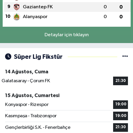
9
Gaziantep FK
0
0
10
Alanyaspor
0
0
Detaylar için tıklayın
Süper Lig Fikstür
14 Ağustos, Cuma
Galatasaray - Çorum FK
21:30
15 Ağustos, Cumartesi
Konyaspor - Rizespor
19:00
Kasımpaşa - Trabzonspor
19:00
Gençlerbirliği S.K. - Fenerbahçe
21:30