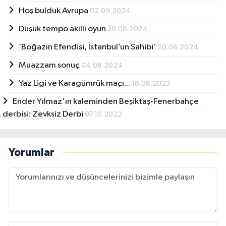
Hoş bulduk Avrupa
02.09.2024
Düşük tempo akıllı oyun
30.08.2024
‘Boğazın Efendisi, İstanbul’un Sahibi’
20.08.2024
Muazzam sonuç
04.08.2024
Yaz Ligi ve Karagümrük maçı...
16.08.2023
Ender Yılmaz'ın kaleminden Beşiktaş-Fenerbahçe
derbisi: Zevksiz Derbi
07.10.2022
Yorumlar