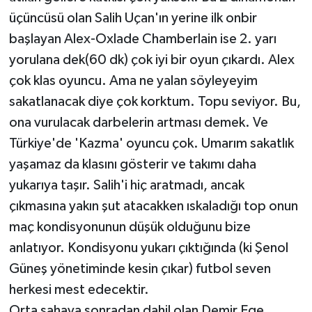
üçüncüsü olan Salih Uçan'ın yerine ilk onbir
başlayan Alex-Oxlade Chamberlain ise 2. yarı
yorulana dek(60 dk) çok iyi bir oyun çıkardı. Alex
çok klas oyuncu. Ama ne yalan söyleyeyim
sakatlanacak diye çok korktum. Topu seviyor. Bu,
ona vurulacak darbelerin artması demek. Ve
Türkiye'de 'Kazma' oyuncu çok. Umarım sakatlık
yaşamaz da klasını gösterir ve takımı daha
yukarıya taşır. Salih'i hiç aratmadı, ancak
çıkmasına yakın şut atacakken ıskaladığı top onun
maç kondisyonunun düşük olduğunu bize
anlatıyor. Kondisyonu yukarı çıktığında (ki Şenol
Güneş yönetiminde kesin çıkar) futbol seven
herkesi mest edecektir.
Orta sahaya sonradan dahil olan Demir Ege