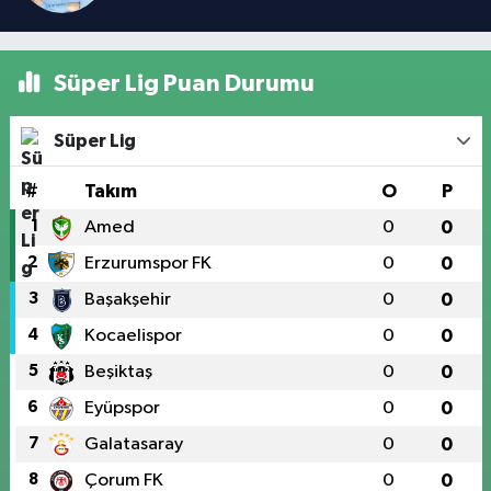
Süper Lig Puan Durumu
Süper Lig
#
Takım
O
P
1
Amed
0
0
2
Erzurumspor FK
0
0
3
Başakşehir
0
0
4
Kocaelispor
0
0
5
Beşiktaş
0
0
6
Eyüpspor
0
0
7
Galatasaray
0
0
8
Çorum FK
0
0