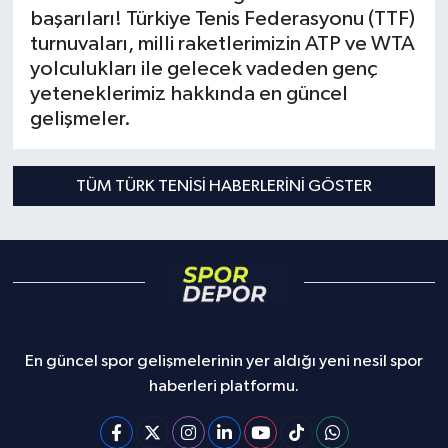
başarıları! Türkiye Tenis Federasyonu (TTF)
turnuvaları, milli raketlerimizin ATP ve WTA
Türkiye Basketbol Ligi
yolculukları ile gelecek vadeden genç
yeteneklerimiz hakkında en güncel
Kadınlar Basketbol Ligi
gelişmeler.
Diğer Basketbol Ligleri
TÜM TÜRK TENISI HABERLERINI GÖSTER
Formula 1
Atletizm
Hentbol
At Yarışı
En güncel spor gelişmelerinin yer aldığı yeni nesil spor
haberleri platformu.
Bisiklet