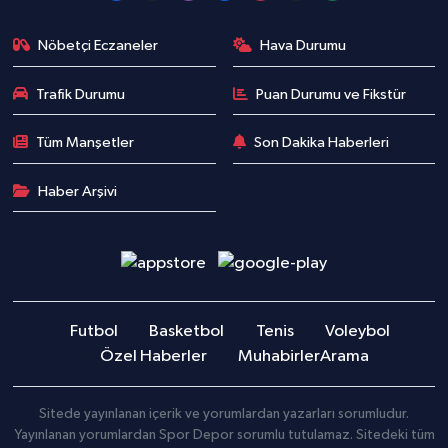
Boks
Nöbetçi Eczaneler
Hava Durumu
Güreş
Trafik Durumu
Puan Durumu ve Fikstür
Halter
Tüm Manşetler
Son Dakika Haberleri
Motor Sporları
Haber Arşivi
Su Sporları
Diğer Spor Dalları
Futbolcular
Futbol
Basketbol
Tenis
Voleybol
Özel Haberler
Muhabirler
Arama
Sitede yayınlanan içerik ve yorumlardan yazarları sorumludur.
Yayınlanan yorumlardan Spor Depor sorumlu tutulamaz. Sitedeki tüm