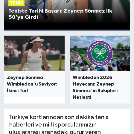
TENIS
İngiltere Premier Lig
İngiltere Premier Lig
Teniste Tarihi Başarı: Zeynep Sönmez İlk
50'ye Girdi
Almanya Bundesliga
La Liga
La Liga
Almanya Bundesliga
Serie A
Serie A
Fransa Ligue 1
Zeynep Sönmez
Wimbledon 2026
Wimbledon'u Seviyor:
Heyecanı: Zeynep
Eredevise
İkinci Tur!
Sönmez'in Rakipleri
Netleşti
Portekiz Ligi
Türkiye kortlarından son dakika tenis
TFF 1.Lig
haberleri ve milli sporcularımızın
uluslararası arenadaki gurur veren
Diğer Futbol Ligleri