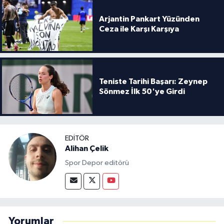
Arjantin Pankart Yüzünden
Ceza ile Karşı Karşıya
Teniste Tarihi Başarı: Zeynep
Sönmez İlk 50'ye Girdi
EDITÖR
Alihan Çelik
Spor Depor editörü
Yorumlar