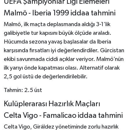
UEFA Şampiyonlar Ligi Elemeleri
Boks
Malmö - Iberia 1999 iddaa tahmini
Güreş
Malmö, ilk maçta deplasmanda aldığı 3-1’lik
Halter
galibiyetle tur kapısını büyük ölçüde araladı.
Hücumda sezona yavaş başlasalar da Iberia
Motor Sporları
karşısında fırsatları iyi değerlendirdiler. Gürcistan
ekibi savunmada ciddi açıklar veriyor. Malmö’nün
Su Sporları
ilk yarıyı önde kapatması olası. Alternatif olarak
Diğer Spor Dalları
2,5 gol üstü de değerlendirilebilir.
Tahmin: 2.5 üst
Futbolcular
Kulüplerarası Hazırlık Maçları
Celta Vigo - Famalicao iddaa tahmini
Celta Vigo, Giráldez yönetiminde zorlu hazırlık