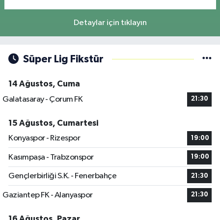
Detaylar için tıklayın
Süper Lig Fikstür
14 Ağustos, Cuma
Galatasaray - Çorum FK
21:30
15 Ağustos, Cumartesi
Konyaspor - Rizespor
19:00
Kasımpaşa - Trabzonspor
19:00
Gençlerbirliği S.K. - Fenerbahçe
21:30
Gaziantep FK - Alanyaspor
21:30
16 Ağustos, Pazar