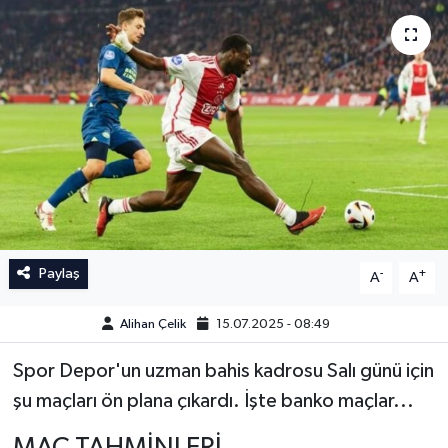
İngiltere Premier Lig
İngiltere Premier Lig
Almanya Bundesliga
La Liga
La Liga
Almanya Bundesliga
Serie A
Serie A
Fransa Ligue 1
Paylaş
-
+
A
A
Eredevise
Alihan Çelik
15.07.2025 - 08:49
Portekiz Ligi
Spor Depor'un uzman bahis kadrosu Salı günü için
TFF 1.Lig
şu maçları ön plana çıkardı. İşte banko maçlar...
Diğer Futbol Ligleri