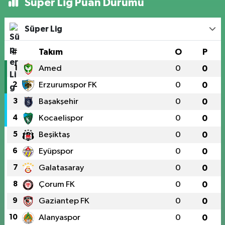
Süper Lig Puan Durumu
Süper Lig
#
Takım
O
P
1
Amed
0
0
2
Erzurumspor FK
0
0
3
Başakşehir
0
0
4
Kocaelispor
0
0
5
Beşiktaş
0
0
6
Eyüpspor
0
0
7
Galatasaray
0
0
8
Çorum FK
0
0
9
Gaziantep FK
0
0
10
Alanyaspor
0
0