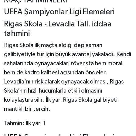
MAÇ TAHMİNLERİ
UEFA Şampiyonlar Ligi Elemeleri
Türkiye Basketbol Ligi
Rigas Skola - Levadia Tall. iddaa
Kadınlar Basketbol Ligi
tahmini
Rigas Skola ilk maçta aldığı deplasman
Diğer Basketbol Ligleri
galibiyetiyle tur için büyük avantaj yakaladı. Kendi
Formula 1
sahalarında oynayacakları rövanşta hem moral
hem de kadro kalitesi açısından öndeler.
Atletizm
Levadia'nın risk alarak oynayacak olması, Rigas
Skola’nın hızlı hücumlarla etkili olmasını
Hentbol
kolaylaştırabilir. İlk yarı Rigas Skola galibiyeti
At Yarışı
mantıklı bir tercih.
Bisiklet
Tahmin: İlk yarı 1