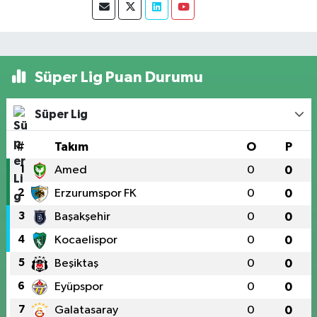
Süper Lig Puan Durumu
Süper Lig
#
Takım
O
P
1
Amed
0
0
2
Erzurumspor FK
0
0
3
Başakşehir
0
0
4
Kocaelispor
0
0
5
Beşiktaş
0
0
6
Eyüpspor
0
0
7
Galatasaray
0
0