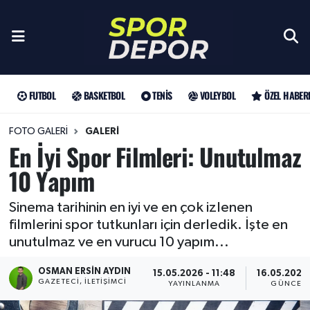
Futbol
Galatasaray
Türkiye Basketbol Ligi
Türk Tenisi
Sultanlar Ligi
Gündem
Nöbetçi Eczaneler
Fenerbahçe
Basketbol
EuroLeague
Grand Slam
Özel Haber
Hava Durumu
FUTBOL
BASKETBOL
TENIS
VOLEYBOL
ÖZEL HABER
Beşiktaş
NBA
Tenis
ATP
Futbol
Trafik Durumu
FOTO GALERI
GALERI
En İyi Spor Filmleri: Unutulmaz
Trabzonspor
WTA
Voleybol
Basketbol
Süper Lig Puan Durumu ve Fikstür
10 Yapım
Trendyol Süper Lig
Özel Haberler
Şampiyonlar Ligi
Tüm Manşetler
Sinema tarihinin en iyi ve en çok izlenen
filmlerini spor tutkunları için derledik. İşte en
Şampiyonlar Ligi
Muhabirler
UEFA Avrupa Ligi
Son Dakika Haberleri
unutulmaz ve en vurucu 10 yapım...
Haber Arşivi
UEFA Avrupa Ligi
Arama
Avrupa Konferans Ligi
OSMAN ERSIN AYDIN
15.05.2026 - 11:48
16.05.2026 
GAZETECI, İLETIŞIMCI
YAYINLANMA
GÜNCELL
Avrupa Konferans Ligi
Trendyol Süper Lig