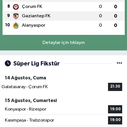
8
Çorum FK
0
0
9
Gaziantep FK
0
0
10
Alanyaspor
0
0
Detaylar için tıklayın
Süper Lig Fikstür
14 Ağustos, Cuma
Galatasaray - Çorum FK
21:30
15 Ağustos, Cumartesi
Konyaspor - Rizespor
19:00
Kasımpaşa - Trabzonspor
19:00