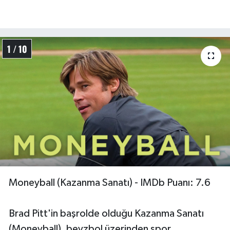
Türkiye Basketbol Ligi
1 / 10
Kadınlar Basketbol Ligi
Diğer Basketbol Ligleri
Formula 1
Atletizm
Hentbol
At Yarışı
Moneyball (Kazanma Sanatı) - IMDb Puanı: 7.6
Bisiklet
Brad Pitt'in başrolde olduğu Kazanma Sanatı
(Moneyball), beyzbol üzerinden spor