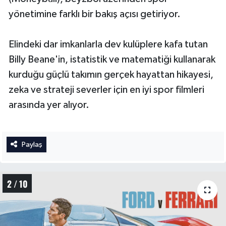
Boks
yönetimine farklı bir bakış açısı getiriyor.
Güreş
Elindeki dar imkanlarla dev kulüplere kafa tutan
Halter
Billy Beane'in, istatistik ve matematiği kullanarak
kurduğu güçlü takımın gerçek hayattan hikayesi,
Motor Sporları
zeka ve strateji severler için en iyi spor filmleri
arasında yer alıyor.
Su Sporları
Diğer Spor Dalları
Paylaş
Futbolcular
2 / 10