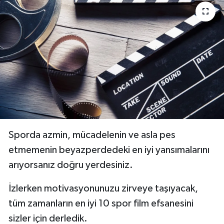
İngiltere Premier Lig
İngiltere Premier Lig
Almanya Bundesliga
La Liga
La Liga
Almanya Bundesliga
Serie A
Serie A
Fransa Ligue 1
Sporda azmin, mücadelenin ve asla pes
Eredevise
etmemenin beyazperdedeki en iyi yansımalarını
arıyorsanız doğru yerdesiniz.
Portekiz Ligi
İzlerken motivasyonunuzu zirveye taşıyacak,
TFF 1.Lig
tüm zamanların en iyi 10 spor film efsanesini
sizler için derledik.
Diğer Futbol Ligleri