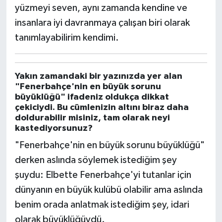
yüzmeyi seven, aynı zamanda kendine ve
insanlara iyi davranmaya çalışan biri olarak
Türkiye Basketbol Ligi
tanımlayabilirim kendimi.
Kadınlar Basketbol Ligi
Diğer Basketbol Ligleri
Yakın zamandaki bir yazınızda yer alan
"Fenerbahçe'nin en büyük sorunu
büyüklüğü" ifadeniz oldukça dikkat
Formula 1
çekiciydi. Bu cümlenizin altını biraz daha
doldurabilir misiniz, tam olarak neyi
Atletizm
kastediyorsunuz?
"Fenerbahçe'nin en büyük sorunu büyüklüğü"
Hentbol
derken aslında söylemek istediğim şey
şuydu: Elbette Fenerbahçe'yi tutanlar için
At Yarışı
dünyanın en büyük kulübü olabilir ama aslında
Bisiklet
benim orada anlatmak istediğim şey, idari
olarak büyüklüğüydü.