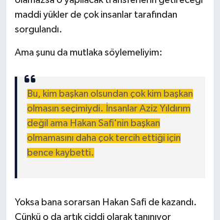
maddi yükler de çok insanlar tarafından
sorgulandı.
Ama şunu da mutlaka söylemeliyim:
Bu, kim başkan olsundan çok kim başkan
olmasın seçimiydi. İnsanlar Aziz Yıldırım
değil ama Hakan Safi'nin başkan
olmamasını daha çok tercih ettiği için
bence kaybetti.
Yoksa bana sorarsan Hakan Safi de kazandı.
Çünkü o da artık ciddi olarak tanınıyor