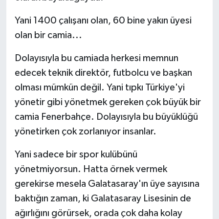
Boks
Yani 1400 çalışanı olan, 60 bine yakın üyesi
Güreş
olan bir camia...
Halter
Dolayısıyla bu camiada herkesi memnun
edecek teknik direktör, futbolcu ve başkan
Motor Sporları
olması mümkün değil. Yani tıpkı Türkiye'yi
yönetir gibi yönetmek gereken çok büyük bir
Su Sporları
camia Fenerbahçe. Dolayısıyla bu büyüklüğü
Diğer Spor Dalları
yönetirken çok zorlanıyor insanlar.
Futbolcular
Yani sadece bir spor kulübünü
yönetmiyorsun. Hatta örnek vermek
gerekirse mesela Galatasaray'ın üye sayısına
baktığın zaman, ki Galatasaray Lisesinin de
ağırlığını görürsek, orada çok daha kolay