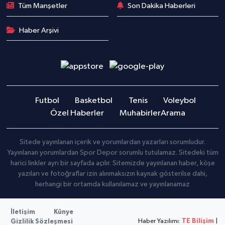
Tüm Manşetler
Son Dakika Haberleri
Haber Arşivi
Futbol
Basketbol
Tenis
Voleybol
Özel Haberler
Muhabirler
Arama
Sitede yayınlanan içerik ve yorumlardan yazarları sorumludur.
Yayınlanan yorumlardan Spor Depor sorumlu tutulamaz. Sitedeki tüm
harici linkler ayrı bir sayfada açılır. Sitemizde yayınlanan haber, köşe
yazıları ve fotoğraflar izin alınmaksızın kaynak gösterilse dahi,
herhangi bir ortamda kullanılamaz ve yayınlanamaz
İletişim
Künye
Haber Yazılımı:
TE Bilişim
|
Gizlilik Sözleşmesi