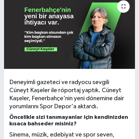
İngiltere Premier Lig
İngiltere Premier Lig
Almanya Bundesliga
La Liga
La Liga
Almanya Bundesliga
Serie A
Serie A
Fransa Ligue 1
Deneyimli gazeteci ve radyocu sevgili
Cüneyt Kaşeler ile röportaj yaptık. Cüneyt
Eredevise
Kaşeler, Fenerbahçe'nin yeni dönemine dair
yorumlarını Spor Depor'a aktardı.
Portekiz Ligi
Öncelikle sizi tanımayanlar için kendinizden
TFF 1.Lig
kısaca bahseder misiniz?
Sinema, müzik, edebiyat ve spor seven,
Diğer Futbol Ligleri