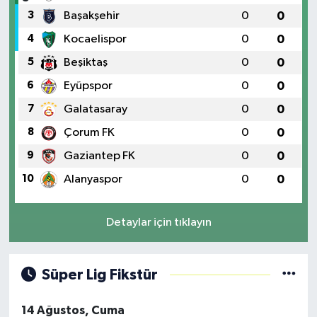
3
Başakşehir
0
0
4
Kocaelispor
0
0
5
Beşiktaş
0
0
6
Eyüpspor
0
0
7
Galatasaray
0
0
8
Çorum FK
0
0
9
Gaziantep FK
0
0
10
Alanyaspor
0
0
Detaylar için tıklayın
Süper Lig Fikstür
14 Ağustos, Cuma