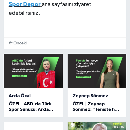
Spor Depor
ana sayfasını ziyaret
edebilirsiniz.
Önceki
Arda Öcal
Zeynep Sönmez
ÖZEL | ABD'de Türk
ÖZEL | Zeynep
Spor Sunucu: Arda
Sönmez: "Teniste her
Öcal
geçen gün daha iyiye
gidiyoruz"