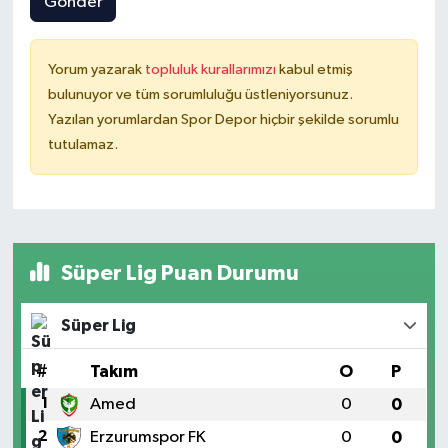
Gönder
Yorum yazarak
topluluk kurallarımızı
kabul etmiş
bulunuyor ve tüm sorumluluğu üstleniyorsunuz.
Yazılan yorumlardan Spor Depor hiçbir şekilde sorumlu
tutulamaz.
Süper Lig Puan Durumu
Süper Lig
#
Takım
O
P
1
Amed
0
0
2
Erzurumspor FK
0
0