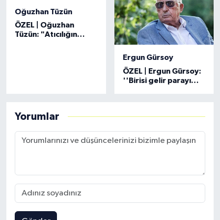
Oğuzhan Tüzün
ÖZEL | Oğuzhan
Tüzün: "Atıcılığın
avcılıktan ayrı
olduğunu insanlara
Ergun Gürsoy
göstermek lazım"
ÖZEL | Ergun Gürsoy:
''Birisi gelir parayı
götürür, birisi gelir
borçları siler''
Yorumlar