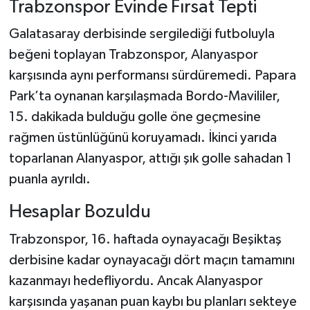
Trabzonspor Evinde Fırsat Tepti
Türkiye Basketbol Ligi
Galatasaray derbisinde sergilediği futboluyla
beğeni toplayan Trabzonspor, Alanyaspor
Kadınlar Basketbol Ligi
karşısında aynı performansı sürdüremedi. Papara
Park’ta oynanan karşılaşmada Bordo-Mavililer,
Diğer Basketbol Ligleri
15. dakikada bulduğu golle öne geçmesine
rağmen üstünlüğünü koruyamadı. İkinci yarıda
Formula 1
toparlanan Alanyaspor, attığı şık golle sahadan 1
Atletizm
puanla ayrıldı.
Hentbol
Hesaplar Bozuldu
Trabzonspor, 16. haftada oynayacağı Beşiktaş
At Yarışı
derbisine kadar oynayacağı dört maçın tamamını
Bisiklet
kazanmayı hedefliyordu. Ancak Alanyaspor
karşısında yaşanan puan kaybı bu planları sekteye