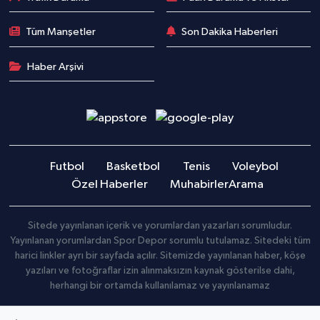
Tüm Manşetler
Son Dakika Haberleri
Haber Arşivi
Futbol
Basketbol
Tenis
Voleybol
Özel Haberler
Muhabirler
Arama
Sitede yayınlanan içerik ve yorumlardan yazarları sorumludur.
Yayınlanan yorumlardan Spor Depor sorumlu tutulamaz. Sitedeki tüm
harici linkler ayrı bir sayfada açılır. Sitemizde yayınlanan haber, köşe
yazıları ve fotoğraflar izin alınmaksızın kaynak gösterilse dahi,
herhangi bir ortamda kullanılamaz ve yayınlanamaz