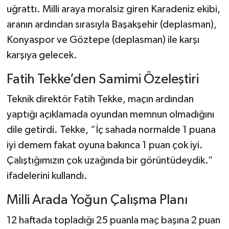
Boks
uğrattı. Milli araya moralsiz giren Karadeniz ekibi,
aranın ardından sırasıyla Başakşehir (deplasman),
Güreş
Konyaspor ve Göztepe (deplasman) ile karşı
karşıya gelecek.
Halter
Fatih Tekke’den Samimi Özeleştiri
Motor Sporları
Teknik direktör Fatih Tekke, maçın ardından
Su Sporları
yaptığı açıklamada oyundan memnun olmadığını
dile getirdi. Tekke, “İç sahada normalde 1 puana
Diğer Spor Dalları
iyi demem fakat oyuna bakınca 1 puan çok iyi.
Futbolcular
Çalıştığımızın çok uzağında bir görüntüdeydik.”
ifadelerini kullandı.
Milli Arada Yoğun Çalışma Planı
12 haftada topladığı 25 puanla maç başına 2 puan