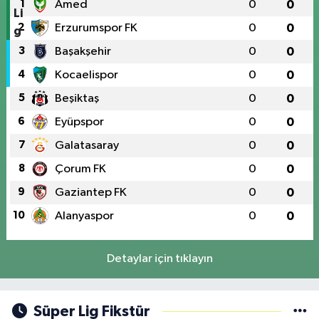
1
Amed
0
0
2
Erzurumspor FK
0
0
3
Başakşehir
0
0
4
Kocaelispor
0
0
5
Beşiktaş
0
0
6
Eyüpspor
0
0
7
Galatasaray
0
0
8
Çorum FK
0
0
9
Gaziantep FK
0
0
10
Alanyaspor
0
0
Detaylar için tıklayın
Süper Lig Fikstür