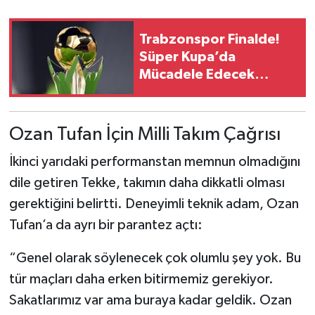
Boks
Trabzonspor Finalde!
Güreş
Süper Kupa’da
Mücadele Edecek
Halter
Takımlar Netleşti
Motor Sporları
Ozan Tufan İçin Milli Takım Çağrısı
Su Sporları
İkinci yarıdaki performanstan memnun olmadığını
dile getiren Tekke, takımın daha dikkatli olması
Diğer Spor Dalları
gerektiğini belirtti. Deneyimli teknik adam, Ozan
Futbolcular
Tufan’a da ayrı bir parantez açtı:
“Genel olarak söylenecek çok olumlu şey yok. Bu
tür maçları daha erken bitirmemiz gerekiyor.
Sakatlarımız var ama buraya kadar geldik. Ozan