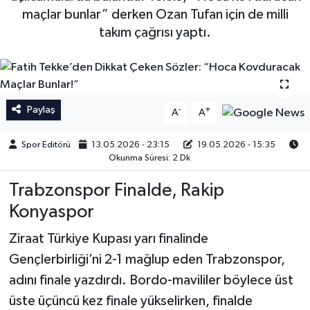
maçlar bunlar” derken Ozan Tufan için de milli
İngiltere Premier Lig
İngiltere Premier Lig
takım çağrısı yaptı.
Almanya Bundesliga
La Liga
La Liga
Almanya Bundesliga
Paylaş
-
+
A
A
Serie A
Serie A
Spor Editörü
13.05.2026 - 23:15
19.05.2026 - 15:35
Okunma Süresi: 2 Dk
Fransa Ligue 1
Trabzonspor Finalde, Rakip
Eredevise
Konyaspor
Portekiz Ligi
Ziraat Türkiye Kupası yarı finalinde
Gençlerbirliği’ni 2-1 mağlup eden Trabzonspor,
TFF 1.Lig
adını finale yazdırdı. Bordo-mavililer böylece üst
üste üçüncü kez finale yükselirken, finalde
Diğer Futbol Ligleri