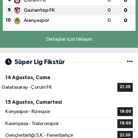
Çorum FK
0
0
9
Gaziantep FK
0
0
10
Alanyaspor
0
0
Detaylar için tıklayın
Süper Lig Fikstür
14 Ağustos, Cuma
Galatasaray - Çorum FK
21:30
15 Ağustos, Cumartesi
Konyaspor - Rizespor
19:00
Kasımpaşa - Trabzonspor
19:00
Gençlerbirliği S.K. - Fenerbahçe
21:30