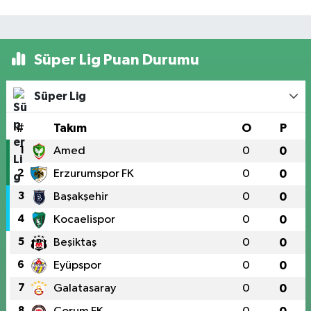
Süper Lig Puan Durumu
Süper Lig
#
Takım
O
P
1
Amed
0
0
2
Erzurumspor FK
0
0
3
Başakşehir
0
0
4
Kocaelispor
0
0
5
Beşiktaş
0
0
6
Eyüpspor
0
0
7
Galatasaray
0
0
8