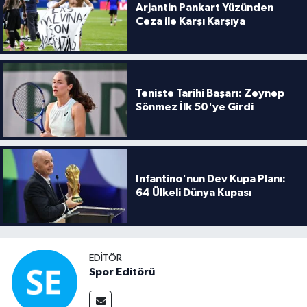
Arjantin Pankart Yüzünden
Ceza ile Karşı Karşıya
Teniste Tarihi Başarı: Zeynep
Sönmez İlk 50'ye Girdi
Infantino'nun Dev Kupa Planı:
64 Ülkeli Dünya Kupası
EDITÖR
Spor Editörü