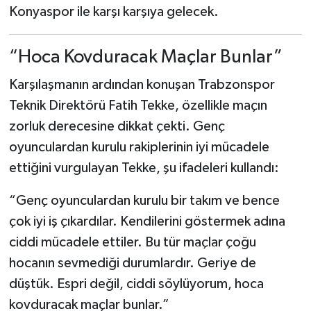
Konyaspor ile karşı karşıya gelecek.
Türkiye Basketbol Ligi
“Hoca Kovduracak Maçlar Bunlar”
Kadınlar Basketbol Ligi
Karşılaşmanın ardından konuşan Trabzonspor
Diğer Basketbol Ligleri
Teknik Direktörü Fatih Tekke, özellikle maçın
zorluk derecesine dikkat çekti. Genç
Formula 1
oyunculardan kurulu rakiplerinin iyi mücadele
ettiğini vurgulayan Tekke, şu ifadeleri kullandı:
Atletizm
“Genç oyunculardan kurulu bir takım ve bence
Hentbol
çok iyi iş çıkardılar. Kendilerini göstermek adına
ciddi mücadele ettiler. Bu tür maçlar çoğu
At Yarışı
hocanın sevmediği durumlardır. Geriye de
Bisiklet
düştük. Espri değil, ciddi söylüyorum, hoca
kovduracak maçlar bunlar.”