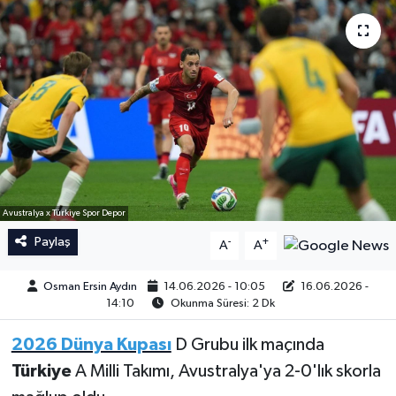
İngiltere Premier Lig
İngiltere Premier Lig
Almanya Bundesliga
La Liga
La Liga
Almanya Bundesliga
Serie A
Serie A
Fransa Ligue 1
Avustralya x Türkiye Spor Depor
Paylaş
-
+
A
A
Eredevise
Osman Ersin Aydın
14.06.2026 - 10:05
16.06.2026 -
Portekiz Ligi
14:10
Okunma Süresi: 2 Dk
2026 Dünya Kupası
D Grubu ilk maçında
TFF 1.Lig
Türkiye
A Milli Takımı, Avustralya'ya 2-0'lık skorla
Diğer Futbol Ligleri