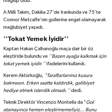
mağlup oldu.
Türkiye Basketbol Ligi
A Milli Takım, Dakika 27'de Irankunda ve 75'te
Connor Metcalfe'nin gollerine engel olamayarak
Kadınlar Basketbol Ligi
mağlubiyet yaşadı.
Diğer Basketbol Ligleri
''Tokat Yemek İyidir''
Kaptan Hakan Çalhanoğlu maça dair bir öz
Formula 1
eleştiride bulundu ve
''Bazen ayağa kalkmak için
Atletizm
tokat yemek iyidir.''
ifadelerini kullandı.
Kerem Aktürkoğlu,
"Taraftarlarımız kusura
Hentbol
bakmasın. Erken saatte kaldırdık, galibiyet
At Yarışı
hediye etmek isterdik olmadı.''
dedi.
Bisiklet
Teknik Direktör Vincenzo Montella da "
Gol
atamayınca hemen eleştirmemeliyiz... Bunu