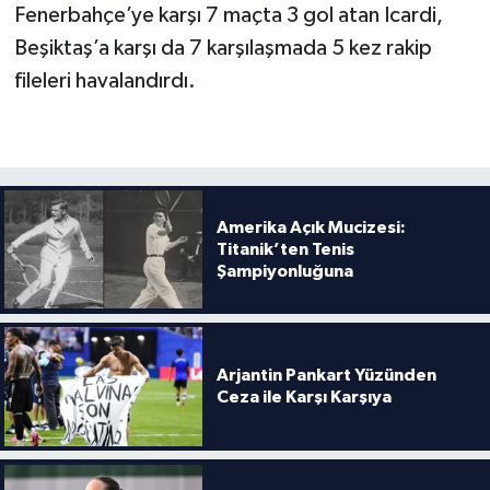
Fenerbahçe’ye karşı 7 maçta 3 gol atan Icardi,
Beşiktaş’a karşı da 7 karşılaşmada 5 kez rakip
fileleri havalandırdı.
Amerika Açık Mucizesi:
Titanik’ten Tenis
Şampiyonluğuna
Arjantin Pankart Yüzünden
Ceza ile Karşı Karşıya