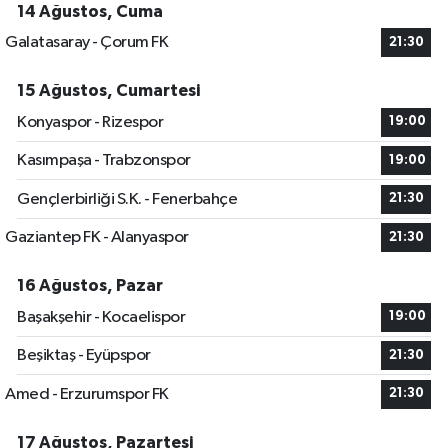
14 Ağustos, Cuma
Galatasaray - Çorum FK
21:30
15 Ağustos, Cumartesi
Konyaspor - Rizespor
19:00
Kasımpaşa - Trabzonspor
19:00
Gençlerbirliği S.K. - Fenerbahçe
21:30
Gaziantep FK - Alanyaspor
21:30
16 Ağustos, Pazar
Başakşehir - Kocaelispor
19:00
Beşiktaş - Eyüpspor
21:30
Amed - Erzurumspor FK
21:30
17 Ağustos, Pazartesi