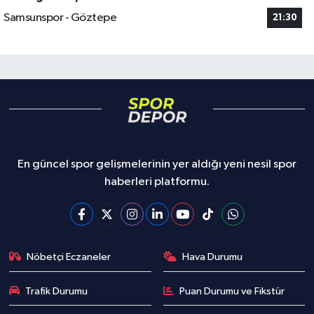
Samsunspor - Göztepe
21:30
En güncel spor gelişmelerinin yer aldığı yeni nesil spor
haberleri platformu.
Nöbetçi Eczaneler
Hava Durumu
Trafik Durumu
Puan Durumu ve Fikstür