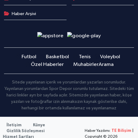
Haber Arşivi
Futbol
Basketbol
Tenis
Voleybol
Özel Haberler
Muhabirler
Arama
Sitede yayınlanan içerik ve yorumlardan yazarları sorumludur.
Yayınlanan yorumlardan Spor Depor sorumlu tutulamaz. Sitedeki tüm
harici linkler ayrı bir sayfada açılır. Sitemizde yayınlanan haber, köşe
yazıları ve fotoğraflar izin alınmaksızın kaynak gösterilse dahi,
herhangi bir ortamda kullanılamaz ve yayınlanamaz
İletişim
Künye
Haber Yazılımı:
TE Bilişim
|
Gizlilik Sözleşmesi
Copyright © 2026
Hizmet Şartları