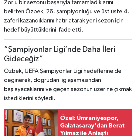
Zorlu bir sezonu başarıyla tamamladıklarını
belirten Özbek, 26. şampiyonluğu ve üst üste 4.
Türkiye Basketbol Ligi
zaferi kazandıklarını hatırlatarak yeni sezon için
hedef büyüttüklerini ifade etti.
Kadınlar Basketbol Ligi
Diğer Basketbol Ligleri
“Şampiyonlar Ligi’nde Daha İleri
Gideceğiz”
Formula 1
Özbek, UEFA Şampiyonlar Ligi hedeflerine de
Atletizm
değinerek, doğrudan lig aşamasından
başlayacaklarını ve geçen sezonun üzerine çıkmak
Hentbol
istediklerini söyledi.
At Yarışı
Özel: Ümraniyespor,
Bisiklet
Galatasaray'dan Berat
Yılmaz ile Anlaştı