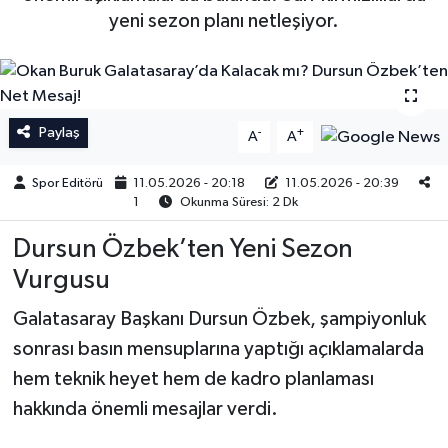
yeni sezon planı netleşiyor.
İngiltere Premier Lig
İngiltere Premier Lig
Almanya Bundesliga
La Liga
Paylaş
-
+
La Liga
Almanya Bundesliga
A
A
Spor Editörü
11.05.2026 - 20:18
11.05.2026 - 20:39
Serie A
Serie A
1
Okunma Süresi: 2 Dk
Fransa Ligue 1
Dursun Özbek’ten Yeni Sezon
Vurgusu
Eredevise
Galatasaray Başkanı Dursun Özbek, şampiyonluk
Portekiz Ligi
sonrası basın mensuplarına yaptığı açıklamalarda
hem teknik heyet hem de kadro planlaması
TFF 1.Lig
hakkında önemli mesajlar verdi.
Diğer Futbol Ligleri