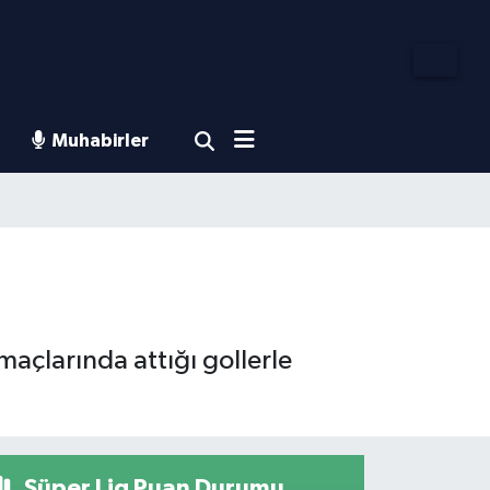
Muhabirler
maçlarında attığı gollerle
Süper Lig Puan Durumu