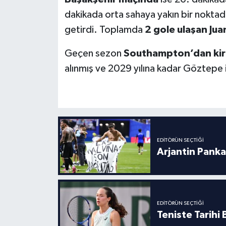
Boks
dakikada orta sahaya yakın bir noktadan
getirdi. Toplamda
2 gole ulaşan Juan
Güreş
Geçen sezon
Southampton’dan kir
Halter
alınmış ve 2029 yılına kadar Göztepe 
Motor Sporları
Su Sporları
Diğer Spor Dalları
EDITÖRÜN SEÇTIĞI
Arjantin Panka
Futbolcular
EDITÖRÜN SEÇTIĞI
Teniste Tarihi