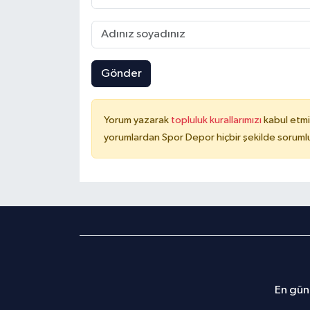
Gönder
Yorum yazarak
topluluk kurallarımızı
kabul etmi
yorumlardan Spor Depor hiçbir şekilde soruml
En günc