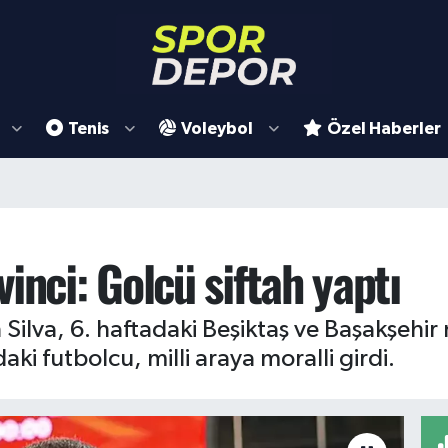
Tenis
Voleybol
Özel Haberler
inci: Golcü siftah yaptı
ilva, 6. haftadaki Beşiktaş ve Başakşehir 
daki futbolcu, milli araya moralli girdi.