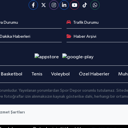
va Durumu
Trafik Durumu
Dakika Haberleri
Haber Arşivi
Basketbol
Tenis
Voleybol
Özel Haberler
Muha
orumludur. Yayınlanan yorumlardan Spor Depor sorumlu tutulamaz. Sitedeki t
 ve fotoğraflar izin alınmaksızın kaynak gösterilse dahi, herhangi bir orta
zmet Şartları