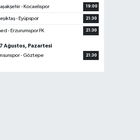
aşakşehir - Kocaelispor
19:00
eşiktaş - Eyüpspor
21:30
ed - Erzurumspor FK
21:30
7 Ağustos, Pazartesi
msunspor - Göztepe
21:30