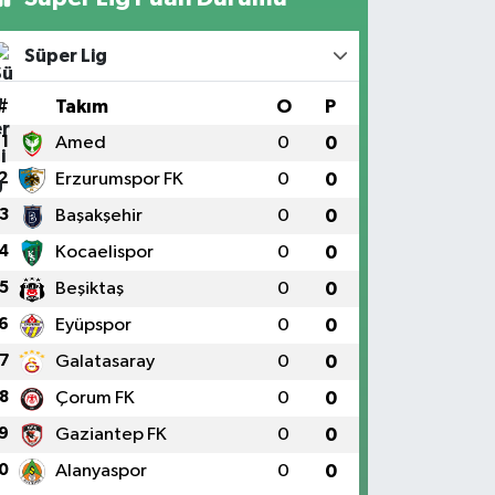
Süper Lig
#
Takım
O
P
1
Amed
0
0
2
Erzurumspor FK
0
0
3
Başakşehir
0
0
4
Kocaelispor
0
0
5
Beşiktaş
0
0
6
Eyüpspor
0
0
7
Galatasaray
0
0
8
Çorum FK
0
0
9
Gaziantep FK
0
0
0
Alanyaspor
0
0