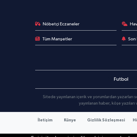
Nöbetçi Eczaneler
Ha
Tüm Manşetler
Son 
Futbol
Sitede yayınlanan içerik ve yorumlardan yazarları s
yayınlanan haber, köşe yazıları
İletişim
Künye
Gizlilik Sözleşmesi
Hi