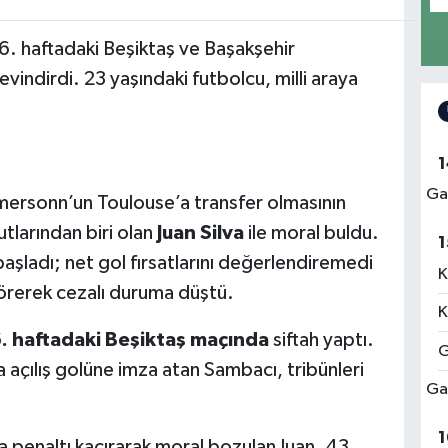
6. haftadaki Beşiktaş ve Başakşehir
sevindirdi. 23 yaşındaki futbolcu, milli araya
1
Ga
ersonn’un Toulouse’a transfer olmasının
tlarından biri olan
Juan Silva
ile moral buldu.
1
aşladı; net gol fırsatlarını değerlendiremedi
K
örerek cezalı duruma düştü.
K
. haftadaki Beşiktaş maçında
siftah yaptı.
G
açılış golüne imza atan Sambacı, tribünleri
Ga
1
a penaltı kaçırarak moral bozulan Juan, 43.