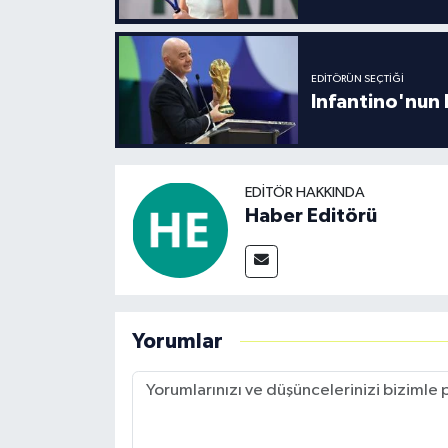
EDITÖRÜN SEÇTIĞI
Infantino'nun 
EDITÖR HAKKINDA
Haber Editörü
Yorumlar