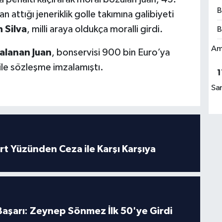
B
 attığı jeneriklik golle takımına galibiyeti
 Silva
, milli araya oldukça moralli girdi.
B
Am
alanan Juan
, bonservisi 900 bin Euro’ya
ile sözleşme imzalamıştı.
1
Sa
rt Yüzünden Ceza ile Karşı Karşıya
 Başarı: Zeynep Sönmez İlk 50'ye Girdi