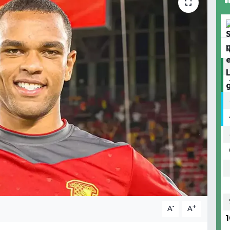
-
+
A
A
1