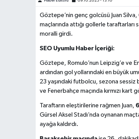
Haber Editörü
09.10.2025 - 13:10
Türkiye Basketbol Ligi
Göztepe’nin genç golcüsü Juan Silva, 
maçlarında attığı gollerle taraftarları 
Kadınlar Basketbol Ligi
moralli girdi.
Diğer Basketbol Ligleri
SEO Uyumlu Haber İçeriği:
Formula 1
Göztepe, Romulo’nun Leipzig’e ve Em
ardından gol yollarındaki en büyük umu
Atletizm
23 yaşındaki futbolcu, sezona sessiz b
ve Fenerbahçe maçında kırmızı kart g
Hentbol
Taraftarın eleştirilerine rağmen Juan,
6
At Yarışı
Gürsel Aksel Stadı’nda oynanan maçta 
ayağa kaldırdı.
Bisiklet
Başakşehir maçında
ise 26. dakikad