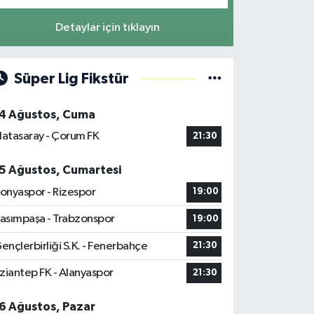
Detaylar için tıklayın
Süper Lig Fikstür
4 Ağustos, Cuma
latasaray - Çorum FK
21:30
5 Ağustos, Cumartesi
onyaspor - Rizespor
19:00
asımpaşa - Trabzonspor
19:00
ençlerbirliği S.K. - Fenerbahçe
21:30
ziantep FK - Alanyaspor
21:30
6 Ağustos, Pazar