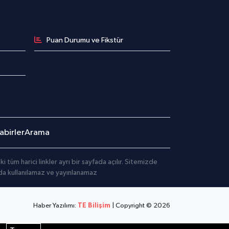
Puan Durumu ve Fikstür
birler
Arama
üm harici linkler ayrı bir sayfada açılır. Sitemizde
mda kullanılamaz ve yayınlanamaz
Haber Yazılımı:
TE Bilişim
| Copyright © 2026