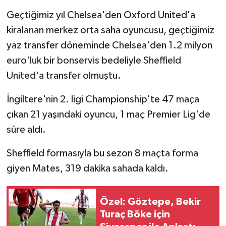
Boks
Geçtiğimiz yıl Chelsea'den Oxford United'a
Güreş
kiralanan merkez orta saha oyuncusu, geçtiğimiz
yaz transfer döneminde Chelsea'den 1.2 milyon
Halter
euro'luk bir bonservis bedeliyle Sheffield
United'a transfer olmuştu.
Motor Sporları
İngiltere'nin 2. ligi Championship'te 47 maça
Su Sporları
çıkan 21 yaşındaki oyuncu, 1 maç Premier Lig'de
süre aldı.
Diğer Spor Dalları
Sheffield formasıyla bu sezon 8 maçta forma
Futbolcular
giyen Mates, 319 dakika sahada kaldı.
Özel: Göztepe, Bekir
Turaç Böke için