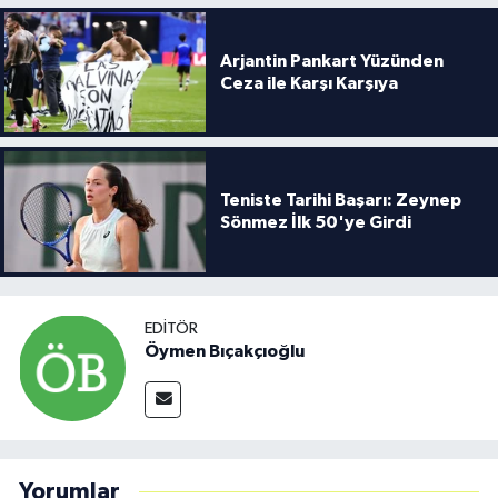
Arjantin Pankart Yüzünden
Ceza ile Karşı Karşıya
Teniste Tarihi Başarı: Zeynep
Sönmez İlk 50'ye Girdi
EDITÖR
Öymen Bıçakçıoğlu
Yorumlar