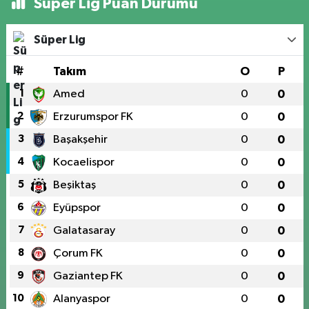
Süper Lig Puan Durumu
Süper Lig
#
Takım
O
P
1
Amed
0
0
2
Erzurumspor FK
0
0
3
Başakşehir
0
0
4
Kocaelispor
0
0
5
Beşiktaş
0
0
6
Eyüpspor
0
0
7
Galatasaray
0
0
8
Çorum FK
0
0
9
Gaziantep FK
0
0
10
Alanyaspor
0
0