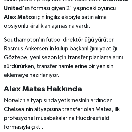
United'ın
forması giyen 21 yaşındaki oyuncu
Türkiye Basketbol Ligi
Alex Matos
için İngiliz ekibiyle satın alma
opsiyonlu kiralık anlaşmasına vardı.
Kadınlar Basketbol Ligi
Southampton'ın futbol direktörlüğü yürüten
Diğer Basketbol Ligleri
Rasmus Ankersen'in kulüp başkanlığını yaptığı
Göztepe, yeni sezon için transfer planlamalarını
Formula 1
sürdürürken, transfer hamlelerine bir yenisini
Atletizm
eklemeye hazırlanıyor.
Alex Mates Hakkında
Hentbol
Norwich altyapısında yetişmesinin ardından
At Yarışı
Chelsea'nin altyapısına transfer olan Mates, ilk
profesyonel müsabakalarına Huddresfield
Bisiklet
formasıyla çıktı.