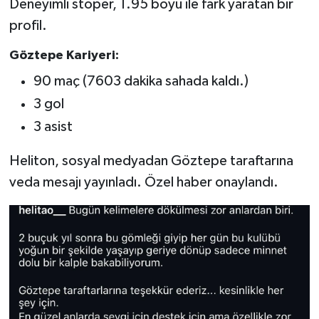
Deneyimli stoper, 1.95 boyu ile fark yaratan bir
Boks
profil.
Güreş
Göztepe Kariyeri:
Halter
90 maç (7603 dakika sahada kaldı.)
3 gol
Motor Sporları
3 asist
Su Sporları
Heliton, sosyal medyadan Göztepe taraftarına
veda mesajı yayınladı. Özel haber onaylandı.
Diğer Spor Dalları
Futbolcular