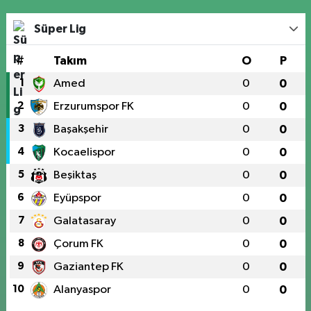
Süper Lig
#
Takım
O
P
1
Amed
0
0
2
Erzurumspor FK
0
0
3
Başakşehir
0
0
4
Kocaelispor
0
0
5
Beşiktaş
0
0
6
Eyüpspor
0
0
7
Galatasaray
0
0
8
Çorum FK
0
0
9
Gaziantep FK
0
0
10
Alanyaspor
0
0