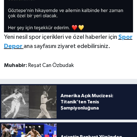
Yeni nesil spor içerikleri ve özel haberler için
Spor
Depor
ana sayfasını ziyaret edebilirsiniz.
Muhabir:
Reşat Can Özbudak
Amerika Açık Mucizesi:
Titanik’ten Tenis
Şampiyonluğuna