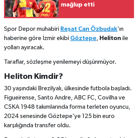
mağlup etti
Türkiye Basketbol Ligi
Spor Depor muhabiri
Reşat Can Özbudak
'ın
Kadınlar Basketbol Ligi
haberine göre İzmir ekibi
Göztepe
,
Heliton
ile
Diğer Basketbol Ligleri
yolları ayıracak.
Taraflar, sözleşme yenilemeyi düşünmüyor.
Formula 1
Heliton Kimdir?
Atletizm
30 yaşındaki Brezilyalı, ülkesinde futbola başladı.
Hentbol
Figueirense, Santo Andre, ABC FC, Covilha ve
CSKA 1948 takımlarında forma terleten oyuncu,
At Yarışı
2024 senesinde Göztepe'ye 125 bin euro
Bisiklet
karşılığında transfer oldu.