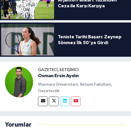
Arjantin Pankart Yüzünden
Ceza ile Karşı Karşıya
Teniste Tarihi Başarı: Zeynep
Sönmez İlk 50'ye Girdi
GAZETECI, İLETIŞIMCI
Osman Ersin Aydın
Marmara Üniversitesi, İletişim Fakültesi,
Gazetecilik
Yorumlar