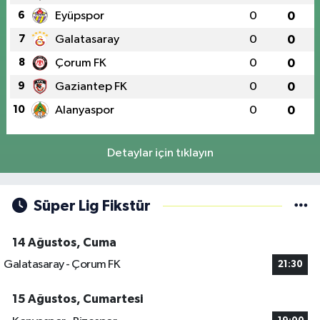
6
Eyüpspor
0
0
7
Galatasaray
0
0
8
Çorum FK
0
0
9
Gaziantep FK
0
0
10
Alanyaspor
0
0
Detaylar için tıklayın
Süper Lig Fikstür
14 Ağustos, Cuma
Galatasaray - Çorum FK
21:30
15 Ağustos, Cumartesi