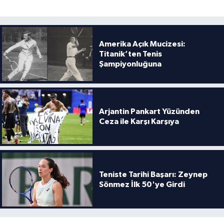
Amerika Açık Mucizesi:
Titanik’ten Tenis
Şampiyonluğuna
Arjantin Pankart Yüzünden
Ceza ile Karşı Karşıya
Teniste Tarihi Başarı: Zeynep
Sönmez İlk 50'ye Girdi