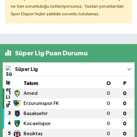
ve tüm sorumluluğu üstleniyorsunuz. Yazılan yorumlardan
Spor Depor hiçbir şekilde sorumlu tutulamaz.
Süper Lig Puan Durumu
Süper Lig
#
Takım
O
P
1
Amed
0
0
2
Erzurumspor FK
0
0
3
Başakşehir
0
0
4
Kocaelispor
0
0
5
Beşiktaş
0
0