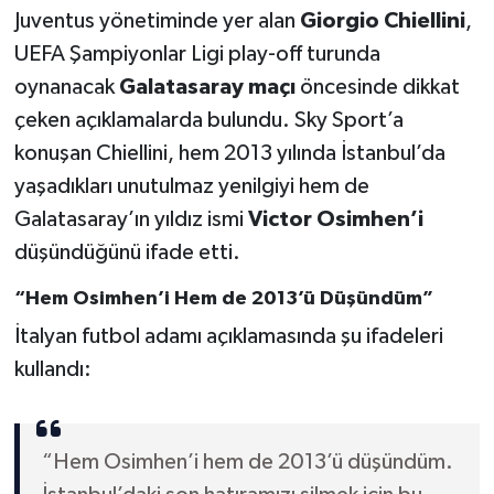
Juventus yönetiminde yer alan
Giorgio Chiellini
,
Türkiye Basketbol Ligi
UEFA Şampiyonlar Ligi play-off turunda
oynanacak
Galatasaray maçı
öncesinde dikkat
Kadınlar Basketbol Ligi
çeken açıklamalarda bulundu. Sky Sport’a
konuşan Chiellini, hem 2013 yılında İstanbul’da
Diğer Basketbol Ligleri
yaşadıkları unutulmaz yenilgiyi hem de
Galatasaray’ın yıldız ismi
Victor Osimhen’i
Formula 1
düşündüğünü ifade etti.
Atletizm
“Hem Osimhen’i Hem de 2013’ü Düşündüm”
Hentbol
İtalyan futbol adamı açıklamasında şu ifadeleri
kullandı:
At Yarışı
Bisiklet
“Hem Osimhen’i hem de 2013’ü düşündüm.