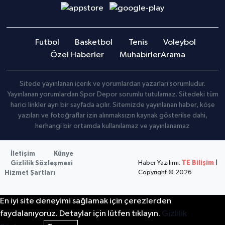
Futbol
Basketbol
Tenis
Voleybol
Özel Haberler
Muhabirler
Arama
Sitede yayınlanan içerik ve yorumlardan yazarları sorumludur.
Yayınlanan yorumlardan Spor Depor sorumlu tutulamaz. Sitedeki tüm
harici linkler ayrı bir sayfada açılır. Sitemizde yayınlanan haber, köşe
yazıları ve fotoğraflar izin alınmaksızın kaynak gösterilse dahi,
herhangi bir ortamda kullanılamaz ve yayınlanamaz
İletişim
Künye
Haber Yazılımı:
TE Bilişim
|
Gizlilik Sözleşmesi
Copyright © 2026
Hizmet Şartları
En iyi site deneyimi sağlamak için çerezlerden
faydalanıyoruz. Detaylar için lütfen tıklayın.
Gizlilik