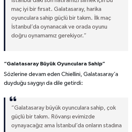
İstanbul’daki son hatıramızı silmek için bu
Boks
maç iyi bir fırsat. Galatasaray, harika
Güreş
oyunculara sahip güçlü bir takım. İlk maç
İstanbul’da oynanacak ve orada oyunu
Halter
doğru oynamamız gerekiyor.”
Motor Sporları
Su Sporları
“Galatasaray Büyük Oyunculara Sahip”
Sözlerine devam eden Chiellini, Galatasaray’a
Diğer Spor Dalları
duyduğu saygıyı da dile getirdi:
Futbolcular
“Galatasaray büyük oyunculara sahip, çok
güçlü bir takım. Rövanşı evimizde
oynayacağız ama İstanbul’da onların stadına