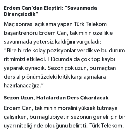
Boks
Erdem Can’dan Eleştiri: “Savunmada
Dirençsizdik”
Güreş
Maç sonrası açıklama yapan Türk Telekom
Halter
başantrenörü Erdem Can, takımının özellikle
savunmada yetersiz kaldığını vurguladı:
Motor Sporları
“Bire birde kolay pozisyonlar verdik ve bu durum
ritmimizi etkiledi. Hücumda da çok top kaybı
Su Sporları
yaparak oynadık. Sezon çok uzun, bu maçtan
Diğer Spor Dalları
ders alıp önümüzdeki kritik karşılaşmalara
hazırlanacağız.”
Futbolcular
Sezon Uzun, Hatalardan Ders Çıkarılacak
Erdem Can, takımının moralini yüksek tutmaya
çalışırken, bu mağlubiyetin sezonun geneli için bir
uyarı niteliğinde olduğunu belirtti. Türk Telekom,