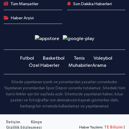
Tüm Manşetler
Son Dakika Haberleri
Haber Arşivi
Futbol
Basketbol
Tenis
Voleybol
Özel Haberler
Muhabirler
Arama
Sitede yayınlanan içerik ve yorumlardan yazarları sorumludur.
Yayınlanan yorumlardan Spor Depor sorumlu tutulamaz. Sitedeki tüm
harici linkler ayrı bir sayfada açılır. Sitemizde yayınlanan haber, köşe
yazıları ve fotoğraflar izin alınmaksızın kaynak gösterilse dahi,
herhangi bir ortamda kullanılamaz ve yayınlanamaz
İletişim
Künye
Haber Yazılımı:
TE Bilişim
|
Gizlilik Sözleşmesi