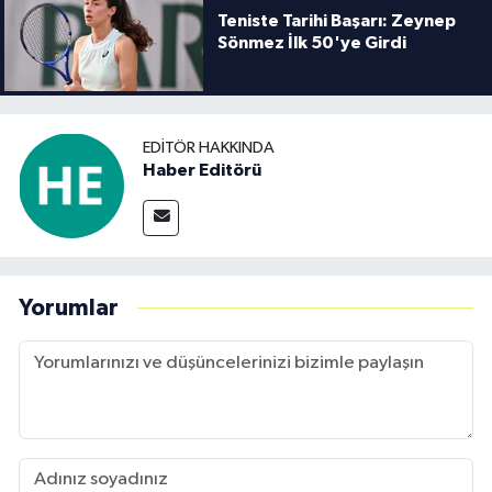
Teniste Tarihi Başarı: Zeynep
Sönmez İlk 50'ye Girdi
EDITÖR HAKKINDA
Haber Editörü
Yorumlar