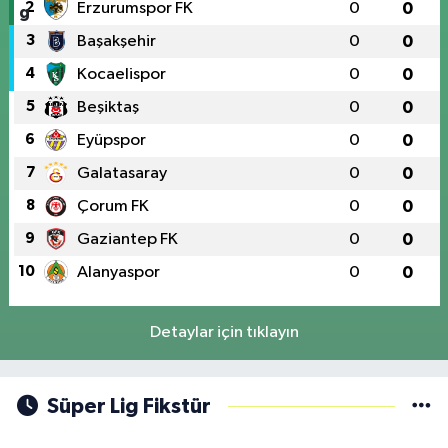
2
Erzurumspor FK
0
0
3
Başakşehir
0
0
4
Kocaelispor
0
0
5
Beşiktaş
0
0
6
Eyüpspor
0
0
7
Galatasaray
0
0
8
Çorum FK
0
0
9
Gaziantep FK
0
0
10
Alanyaspor
0
0
Detaylar için tıklayın
Süper Lig Fikstür