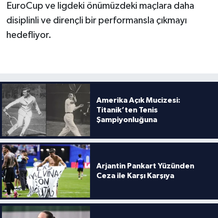
EuroCup ve ligdeki önümüzdeki maçlara daha
disiplinli ve dirençli bir performansla çıkmayı
hedefliyor.
Amerika Açık Mucizesi:
Titanik’ten Tenis
Şampiyonluğuna
Arjantin Pankart Yüzünden
Ceza ile Karşı Karşıya