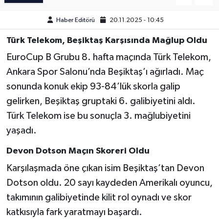
Haber Editörü
20.11.2025 - 10:45
Türkiye Basketbol Ligi
Türk Telekom, Beşiktaş Karşısında Mağlup Oldu
Kadınlar Basketbol Ligi
EuroCup B Grubu 8. hafta maçında Türk Telekom,
Ankara Spor Salonu’nda Beşiktaş’ı ağırladı. Maç
Diğer Basketbol Ligleri
sonunda konuk ekip 93-84’lük skorla galip
Formula 1
gelirken, Beşiktaş gruptaki 6. galibiyetini aldı.
Türk Telekom ise bu sonuçla 3. mağlubiyetini
Atletizm
yaşadı.
Hentbol
Devon Dotson Maçın Skoreri Oldu
Karşılaşmada öne çıkan isim Beşiktaş’tan Devon
At Yarışı
Dotson oldu. 20 sayı kaydeden Amerikalı oyuncu,
takımının galibiyetinde kilit rol oynadı ve skor
Bisiklet
katkısıyla fark yaratmayı başardı.