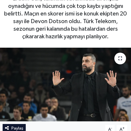
oynadığını ve hücumda çok top kaybı yaptığını
İngiltere Premier Lig
İngiltere Premier Lig
belirtti. Maçın en skorer ismi ise konuk ekipten 20
sayı ile Devon Dotson oldu. Türk Telekom,
Almanya Bundesliga
La Liga
sezonun geri kalanında bu hatalardan ders
çıkararak hazırlık yapmayı planlıyor.
La Liga
Almanya Bundesliga
Serie A
Serie A
Fransa Ligue 1
Eredevise
Portekiz Ligi
TFF 1.Lig
Paylaş
-
+
Diğer Futbol Ligleri
A
A