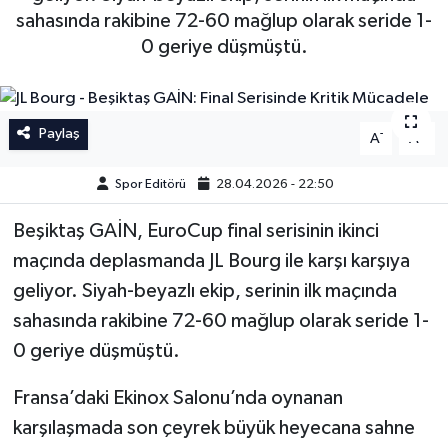
sahasında rakibine 72-60 mağlup olarak seride 1-
İngiltere Premier Lig
İngiltere Premier Lig
0 geriye düşmüştü.
Almanya Bundesliga
La Liga
Paylaş
-
+
La Liga
Almanya Bundesliga
A
A
Spor Editörü
28.04.2026 - 22:50
Serie A
Serie A
Beşiktaş GAİN, EuroCup final serisinin ikinci
Fransa Ligue 1
maçında deplasmanda JL Bourg ile karşı karşıya
geliyor. Siyah-beyazlı ekip, serinin ilk maçında
Eredevise
sahasında rakibine 72-60 mağlup olarak seride 1-
Portekiz Ligi
0 geriye düşmüştü.
TFF 1.Lig
Fransa’daki Ekinox Salonu’nda oynanan
karşılaşmada son çeyrek büyük heyecana sahne
Diğer Futbol Ligleri