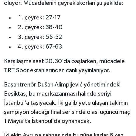
oluyor. Mücadelenin çeyrek skorları şu şekilde:
Türkiye Basketbol Ligi
çeyrek: 27-17
çeyrek: 38-40
Kadınlar Basketbol Ligi
çeyrek: 55-52
Diğer Basketbol Ligleri
çeyrek: 67-63
Formula 1
Karşılaşma saat 20.30’da başlarken, mücadele
TRT Spor ekranlarından canlı yayınlanıyor.
Atletizm
Başantrenör Dušan Alimpijević yönetimindeki
Hentbol
Beşiktaş, bu maçı kazanması halinde seriyi
İstanbul’a taşıyacak. İki galibiyete ulaşan takımın
At Yarışı
şampiyon olacağı final serisinde olası üçüncü maç
1 Mayıs’ta İstanbul’da oynanacak.
Bisiklet
İki ekip Avrupa sahnesinde bugüne kadar 6 kez