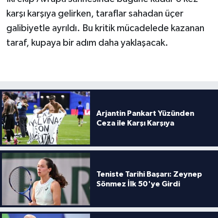
Boks
karşı karşıya gelirken, taraflar sahadan üçer
galibiyetle ayrıldı. Bu kritik mücadelede kazanan
Güreş
taraf, kupaya bir adım daha yaklaşacak.
Halter
Motor Sporları
Su Sporları
Arjantin Pankart Yüzünden
Ceza ile Karşı Karşıya
Diğer Spor Dalları
Futbolcular
Teniste Tarihi Başarı: Zeynep
Sönmez İlk 50'ye Girdi