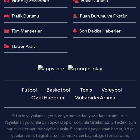
Nöbetçi Eczaneler
Hava Durumu
Trafik Durumu
Puan Durumu ve Fikstür
Tüm Manşetler
Son Dakika Haberleri
Haber Arşivi
Futbol
Basketbol
Tenis
Voleybol
Özel Haberler
Muhabirler
Arama
Sitede yayınlanan içerik ve yorumlardan yazarları sorumludur.
Yayınlanan yorumlardan Spor Depor sorumlu tutulamaz. Sitedeki tüm
harici linkler ayrı bir sayfada açılır. Sitemizde yayınlanan haber, köşe
yazıları ve fotoğraflar izin alınmaksızın kaynak gösterilse dahi,