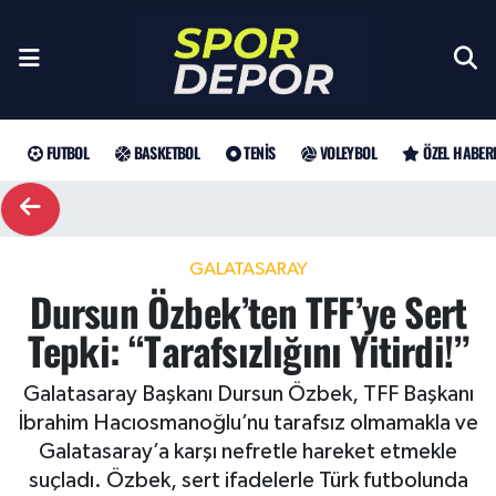
Futbol
Galatasaray
Türkiye Basketbol Ligi
Türk Tenisi
Sultanlar Ligi
Gündem
Nöbetçi Eczaneler
Fenerbahçe
Basketbol
EuroLeague
Grand Slam
Özel Haber
Hava Durumu
FUTBOL
BASKETBOL
TENIS
VOLEYBOL
ÖZEL HABER
Beşiktaş
NBA
Tenis
ATP
Futbol
Trafik Durumu
Trabzonspor
WTA
Voleybol
Basketbol
Süper Lig Puan Durumu ve Fikstür
GALATASARAY
Dursun Özbek’ten TFF’ye Sert
Trendyol Süper Lig
Özel Haberler
Şampiyonlar Ligi
Tüm Manşetler
Tepki: “Tarafsızlığını Yitirdi!”
Şampiyonlar Ligi
Muhabirler
UEFA Avrupa Ligi
Son Dakika Haberleri
Galatasaray Başkanı Dursun Özbek, TFF Başkanı
İbrahim Hacıosmanoğlu’nu tarafsız olmamakla ve
Haber Arşivi
UEFA Avrupa Ligi
Arama
Avrupa Konferans Ligi
Galatasaray’a karşı nefretle hareket etmekle
suçladı. Özbek, sert ifadelerle Türk futbolunda
Avrupa Konferans Ligi
Trendyol Süper Lig