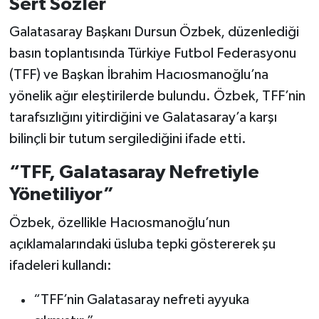
Sert Sözler
Galatasaray Başkanı Dursun Özbek, düzenlediği
Türkiye Basketbol Ligi
basın toplantısında Türkiye Futbol Federasyonu
Kadınlar Basketbol Ligi
(TFF) ve Başkan İbrahim Hacıosmanoğlu’na
yönelik ağır eleştirilerde bulundu. Özbek, TFF’nin
Diğer Basketbol Ligleri
tarafsızlığını yitirdiğini ve Galatasaray’a karşı
bilinçli bir tutum sergilediğini ifade etti.
Formula 1
“TFF, Galatasaray Nefretiyle
Atletizm
Yönetiliyor”
Hentbol
Özbek, özellikle Hacıosmanoğlu’nun
açıklamalarındaki üsluba tepki göstererek şu
At Yarışı
ifadeleri kullandı:
Bisiklet
“TFF’nin Galatasaray nefreti ayyuka