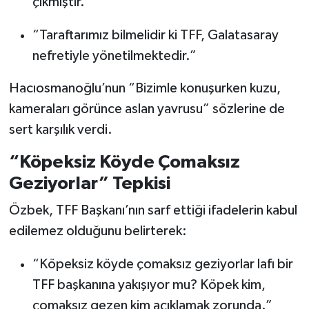
çıkmıştır.”
Boks
“Taraftarımız bilmelidir ki TFF, Galatasaray
Güreş
nefretiyle yönetilmektedir.”
Halter
Hacıosmanoğlu’nun “Bizimle konuşurken kuzu,
kameraları görünce aslan yavrusu” sözlerine de
Motor Sporları
sert karşılık verdi.
Su Sporları
“Köpeksiz Köyde Çomaksız
Geziyorlar” Tepkisi
Diğer Spor Dalları
Özbek, TFF Başkanı’nın sarf ettiği ifadelerin kabul
Futbolcular
edilemez olduğunu belirterek:
“Köpeksiz köyde çomaksız geziyorlar lafı bir
TFF başkanına yakışıyor mu? Köpek kim,
çomaksız gezen kim açıklamak zorunda.”