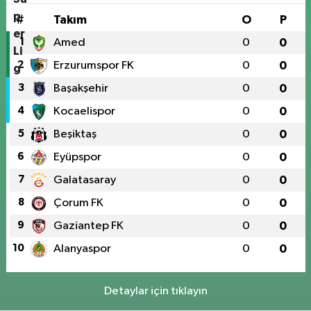
#
Takım
O
P
1
Amed
0
0
2
Erzurumspor FK
0
0
3
Başakşehir
0
0
4
Kocaelispor
0
0
5
Beşiktaş
0
0
6
Eyüpspor
0
0
7
Galatasaray
0
0
8
Çorum FK
0
0
9
Gaziantep FK
0
0
10
Alanyaspor
0
0
Detaylar için tıklayın