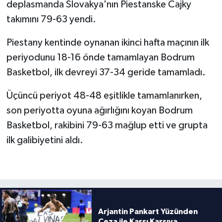
deplasmanda Slovakya'nın Piestanske Cajky
takımını 79-63 yendi.
Türkiye Basketbol Ligi
Piestany kentinde oynanan ikinci hafta maçının ilk
Kadınlar Basketbol Ligi
periyodunu 18-16 önde tamamlayan Bodrum
Basketbol, ilk devreyi 37-34 geride tamamladı.
Diğer Basketbol Ligleri
Üçüncü periyot 48-48 eşitlikle tamamlanırken,
Formula 1
son periyotta oyuna ağırlığını koyan Bodrum
Atletizm
Basketbol, rakibini 79-63 mağlup etti ve grupta
ilk galibiyetini aldı.
Hentbol
At Yarışı
Bisiklet
Arjantin Pankart Yüzünden
Ceza ile Karşı Karşıya