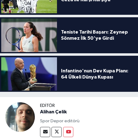
Boks
Güreş
Teniste Tarihi Başarı: Zeynep
Halter
Sönmez İlk 50'ye Girdi
Motor Sporları
Su Sporları
Infantino'nun Dev Kupa Planı:
64 Ülkeli Dünya Kupası
Diğer Spor Dalları
Futbolcular
EDITÖR
Alihan Çelik
Spor Depor editörü