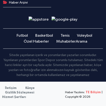
Haber Arşivi
Futbol
Basketbol
Tenis
Voleybol
Özel Haberler
Muhabirler
Arama
Sitede yayınlanan içerik ve yorumlardan yazarları sorumludur.
Yayınlanan yorumlardan Spor Depor sorumlu tutulamaz. Sitedeki tüm
harici linkler ayrı bir sayfada açılır. Sitemizde yayınlanan haber, köşe
yazıları ve fotoğraflar izin alınmaksızın kaynak gösterilse dahi,
herhangi bir ortamda kullanılamaz ve yayınlanamaz
İletişim
Künye
Haber Yazılımı:
TE Bilişim
|
Gizlilik Sözleşmesi
Copyright © 2026
Hizmet Şartları