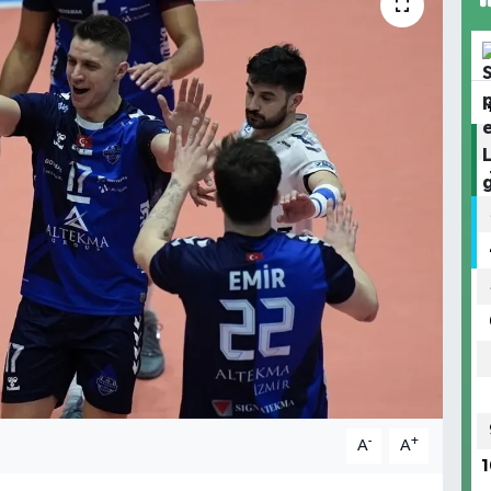
-
+
A
A
1