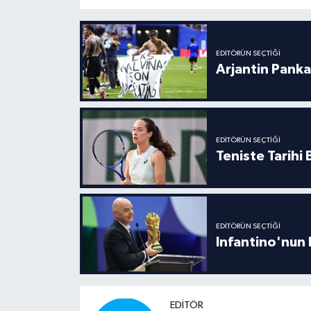
Boks
Güreş
EDITÖRÜN SEÇTIĞI
Arjantin Panka
Halter
Motor Sporları
EDITÖRÜN SEÇTIĞI
Su Sporları
Teniste Tarihi
Diğer Spor Dalları
Futbolcular
EDITÖRÜN SEÇTIĞI
Infantino'nun 
EDITÖR