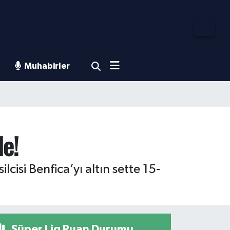
Muhabirler
de!
isi Benfica’yı altın sette 15-
Süper Lig Puan Durumu