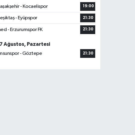
aşakşehir - Kocaelispor
19:00
eşiktaş - Eyüpspor
21:30
ed - Erzurumspor FK
21:30
7 Ağustos, Pazartesi
msunspor - Göztepe
21:30