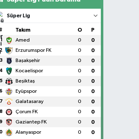
Süper Lig
#
Takım
O
P
1
Amed
0
0
2
Erzurumspor FK
0
0
3
Başakşehir
0
0
4
Kocaelispor
0
0
5
Beşiktaş
0
0
6
Eyüpspor
0
0
7
Galatasaray
0
0
8
Çorum FK
0
0
9
Gaziantep FK
0
0
0
Alanyaspor
0
0