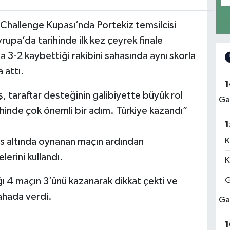
 Challenge Kupası’nda Portekiz temsilcisi
rupa’da tarihinde ilk kez çeyrek finale
a 3-2 kaybettiği rakibini sahasında aynı skorla
 attı.
1
 taraftar desteğinin galibiyette büyük rol
Ga
ihinde çok önemli bir adım. Türkiye kazandı”
1
s altında oynanan maçın ardından
K
erini kullandı.
K
 4 maçın 3’ünü kazanarak dikkat çekti ve
G
ahada verdi.
Ga
1