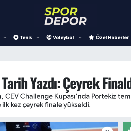
Tenis
Voleybol
Özel Haberler
Tarih Yazdı: Çeyrek Final
, CEV Challenge Kupası’nda Portekiz temsilc
lk kez çeyrek finale yükseldi.