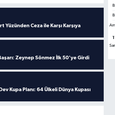
B
B
Am
rt Yüzünden Ceza ile Karşı Karşıya
1
Sa
 Başarı: Zeynep Sönmez İlk 50'ye Girdi
Dev Kupa Planı: 64 Ülkeli Dünya Kupası