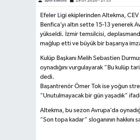
Spor Editörü
29.01.2026 - 21:55
Türkiye Basketbol Ligi
Efeler Ligi ekiplerinden Altekma, CEV
Benfica’yı altın sette 15-13 yenerek Av
Kadınlar Basketbol Ligi
yükseldi. İzmir temsilcisi, deplasmand
mağlup etti ve büyük bir başarıya imza
Diğer Basketbol Ligleri
Kulüp Başkanı Melih Sebastien Durmuş,
Formula 1
oynadığını vurgulayarak “Bu kulüp tar
dedi.
Atletizm
Başantrenör Ömer Tok ise yoğun stre
Hentbol
“Unutulmayacak bir gün yaşadık” ifadel
Altekma, bu sezon Avrupa’da oynadığı
At Yarışı
“Son topa kadar” sloganının hakkını s
Bisiklet