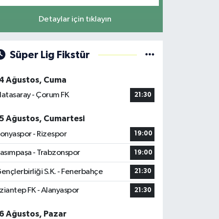
Detaylar için tıklayın
Süper Lig Fikstür
4 Ağustos, Cuma
latasaray - Çorum FK
21:30
5 Ağustos, Cumartesi
onyaspor - Rizespor
19:00
asımpaşa - Trabzonspor
19:00
ençlerbirliği S.K. - Fenerbahçe
21:30
ziantep FK - Alanyaspor
21:30
6 Ağustos, Pazar