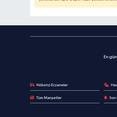
En günc
Nöbetçi Eczaneler
Ha
Tüm Manşetler
Son 