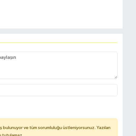
ş bulunuyor ve tüm sorumluluğu üstleniyorsunuz. Yazılan
u tutulamaz.