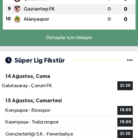
9
Gaziantep FK
0
0
10
Alanyaspor
0
0
Detaylar için tıklayın
Süper Lig Fikstür
14 Ağustos, Cuma
Galatasaray - Çorum FK
21:30
15 Ağustos, Cumartesi
Konyaspor - Rizespor
19:00
Kasımpaşa - Trabzonspor
19:00
Gençlerbirliği S.K. - Fenerbahçe
21:30