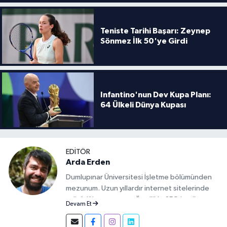
Teniste Tarihi Başarı: Zeynep
Sönmez İlk 50'ye Girdi
Infantino'nun Dev Kupa Planı:
64 Ülkeli Dünya Kupası
EDITÖR
Arda Erden
Dumlupınar Üniversitesi İşletme bölümünden
mezunum. Uzun yıllardır internet sitelerinde
editörlük yapıyorum. Özellikle SEO içerik
Devam Et
konusunda uzmanım.