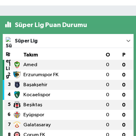
Süper Lig Puan Durumu
Süper Lig
#
Takım
O
P
1
Amed
0
0
2
Erzurumspor FK
0
0
3
Başakşehir
0
0
4
Kocaelispor
0
0
5
Beşiktaş
0
0
6
Eyüpspor
0
0
7
Galatasaray
0
0
8
Çorum FK
0
0