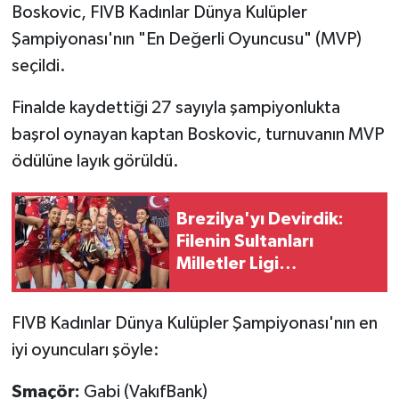
Boskovic, FIVB Kadınlar Dünya Kulüpler
Şampiyonası'nın "En Değerli Oyuncusu" (MVP)
Türkiye Basketbol Ligi
seçildi.
Kadınlar Basketbol Ligi
Finalde kaydettiği 27 sayıyla şampiyonlukta
Diğer Basketbol Ligleri
başrol oynayan kaptan Boskovic, turnuvanın MVP
ödülüne layık görüldü.
Formula 1
Brezilya'yı Devirdik:
Atletizm
Filenin Sultanları
Milletler Ligi
Hentbol
Şampiyonu!
At Yarışı
FIVB Kadınlar Dünya Kulüpler Şampiyonası'nın en
iyi oyuncuları şöyle:
Bisiklet
Smaçör:
Gabi (VakıfBank)