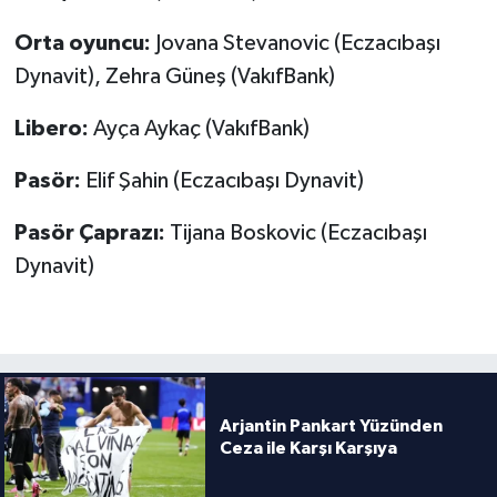
Boks
Orta oyuncu:
Jovana Stevanovic (Eczacıbaşı
Güreş
Dynavit), Zehra Güneş (VakıfBank)
Halter
Libero:
Ayça Aykaç (VakıfBank)
Motor Sporları
Pasör:
Elif Şahin (Eczacıbaşı Dynavit)
Pasör Çaprazı:
Tijana Boskovic (Eczacıbaşı
Su Sporları
Dynavit)
Diğer Spor Dalları
Futbolcular
Arjantin Pankart Yüzünden
Ceza ile Karşı Karşıya