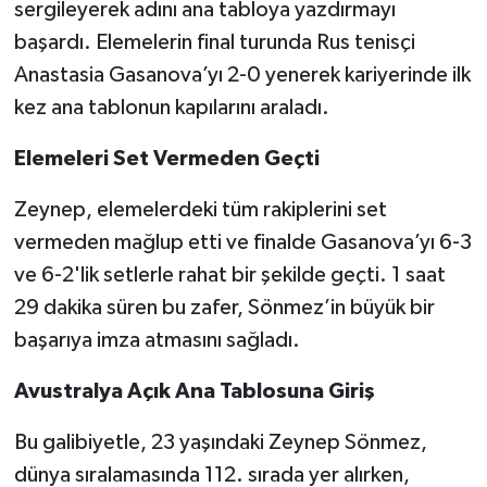
sergileyerek adını ana tabloya yazdırmayı
başardı. Elemelerin final turunda Rus tenisçi
Türkiye Basketbol Ligi
Anastasia Gasanova’yı 2-0 yenerek kariyerinde ilk
kez ana tablonun kapılarını araladı.
Kadınlar Basketbol Ligi
Elemeleri Set Vermeden Geçti
Diğer Basketbol Ligleri
Zeynep, elemelerdeki tüm rakiplerini set
Formula 1
vermeden mağlup etti ve finalde Gasanova’yı 6-3
Atletizm
ve 6-2'lik setlerle rahat bir şekilde geçti. 1 saat
29 dakika süren bu zafer, Sönmez’in büyük bir
Hentbol
başarıya imza atmasını sağladı.
At Yarışı
Avustralya Açık Ana Tablosuna Giriş
Bisiklet
Bu galibiyetle, 23 yaşındaki Zeynep Sönmez,
dünya sıralamasında 112. sırada yer alırken,