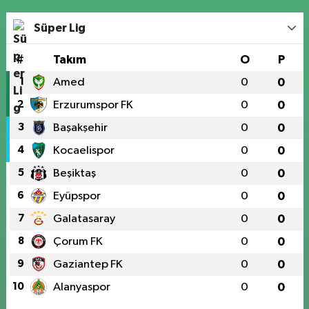
Süper Lig
#
Takım
O
P
1
Amed
0
0
2
Erzurumspor FK
0
0
3
Başakşehir
0
0
4
Kocaelispor
0
0
5
Beşiktaş
0
0
6
Eyüpspor
0
0
7
Galatasaray
0
0
8
Çorum FK
0
0
9
Gaziantep FK
0
0
10
Alanyaspor
0
0