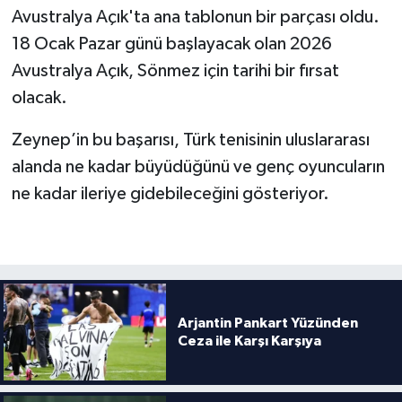
Boks
Avustralya Açık'ta ana tablonun bir parçası oldu.
18 Ocak Pazar günü başlayacak olan 2026
Güreş
Avustralya Açık, Sönmez için tarihi bir fırsat
olacak.
Halter
Zeynep’in bu başarısı, Türk tenisinin uluslararası
Motor Sporları
alanda ne kadar büyüdüğünü ve genç oyuncuların
Su Sporları
ne kadar ileriye gidebileceğini gösteriyor.
Diğer Spor Dalları
Futbolcular
Arjantin Pankart Yüzünden
Ceza ile Karşı Karşıya