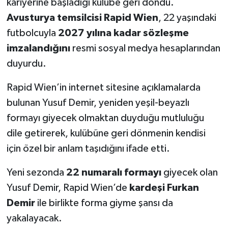
kariyerine başladığı kulübe geri döndü.
Avusturya temsilcisi Rapid Wien
, 22 yaşındaki
Türkiye Basketbol Ligi
futbolcuyla
2027 yılına kadar sözleşme
imzalandığını
resmi sosyal medya hesaplarından
Kadınlar Basketbol Ligi
duyurdu.
Diğer Basketbol Ligleri
Rapid Wien’in internet sitesine açıklamalarda
Formula 1
bulunan Yusuf Demir, yeniden yeşil-beyazlı
formayı giyecek olmaktan duyduğu mutluluğu
Atletizm
dile getirerek, kulübüne geri dönmenin kendisi
için özel bir anlam taşıdığını ifade etti.
Hentbol
Yeni sezonda
22 numaralı formayı
giyecek olan
At Yarışı
Yusuf Demir, Rapid Wien’de
kardeşi Furkan
Demir
ile birlikte forma giyme şansı da
Bisiklet
yakalayacak.