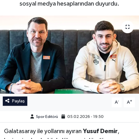
sosyal medya hesaplarından duyurdu.
İngiltere Premier Lig
İngiltere Premier Lig
Almanya Bundesliga
La Liga
La Liga
Almanya Bundesliga
Serie A
Serie A
Fransa Ligue 1
Eredevise
Paylaş
-
+
A
A
Portekiz Ligi
Spor Editörü
05.02.2026 - 19:50
TFF 1.Lig
Galatasaray ile yollarını ayıran
Yusuf Demir
,
Diğer Futbol Ligleri