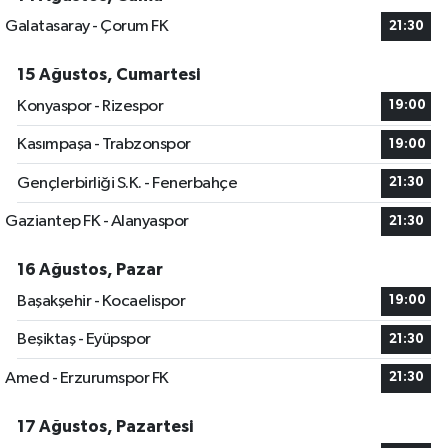
Galatasaray - Çorum FK
21:30
15 Ağustos, Cumartesi
Konyaspor - Rizespor
19:00
Kasımpaşa - Trabzonspor
19:00
Gençlerbirliği S.K. - Fenerbahçe
21:30
Gaziantep FK - Alanyaspor
21:30
16 Ağustos, Pazar
Başakşehir - Kocaelispor
19:00
Beşiktaş - Eyüpspor
21:30
Amed - Erzurumspor FK
21:30
17 Ağustos, Pazartesi