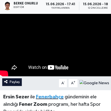
BERKE ONURLU
15.06.2026 - 17:41
15.06.2026 - 18:
EDITÖR
YAYINLANMA
GÜNCELLEME
İngiltere Premier Lig
İngiltere Premier Lig
Almanya Bundesliga
La Liga
La Liga
Almanya Bundesliga
Serie A
Serie A
Fransa Ligue 1
Eredevise
Paylaş
-
+
A
A
Portekiz Ligi
Ersin Sezer
ile
Fenerbahçe
gündeminin ele
TFF 1.Lig
alındığı
Fener Zoom
programı, her hafta Spor
Diğer Futbol Ligleri