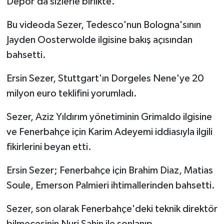
Depor’da sizlerle birlikte.
Türkiye Basketbol Ligi
Bu videoda Sezer, Tedesco'nun Bologna'sının
Jayden Oosterwolde ilgisine bakış açısından
Kadınlar Basketbol Ligi
bahsetti.
Diğer Basketbol Ligleri
Ersin Sezer, Stuttgart'ın Dorgeles Nene'ye 20
milyon euro teklifini yorumladı.
Formula 1
Sezer, Aziz Yıldırım yönetiminin Grimaldo ilgisine
Atletizm
ve Fenerbahçe için Karim Adeyemi iddiasıyla ilgili
fikirlerini beyan etti.
Hentbol
Ersin Sezer; Fenerbahçe için Brahim Diaz, Matias
At Yarışı
Soule, Emerson Palmieri ihtimallerinden bahsetti.
Bisiklet
Sezer, son olarak Fenerbahçe'deki teknik direktör