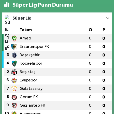
Süper Lig Puan Durumu
Süper Lig
#
Takım
O
P
1
Amed
0
0
2
Erzurumspor FK
0
0
3
Başakşehir
0
0
4
Kocaelispor
0
0
5
Beşiktaş
0
0
6
Eyüpspor
0
0
7
Galatasaray
0
0
8
Çorum FK
0
0
9
Gaziantep FK
0
0
10
Alanyaspor
0
0