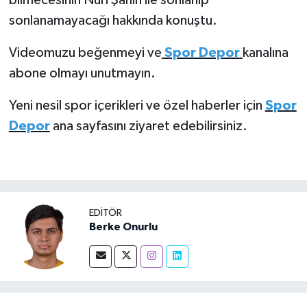
bilmecesinin Nuri Şahin ile sonlanıp
Boks
sonlanamayacağı hakkında konuştu.
Güreş
Videomuzu beğenmeyi ve
Spor Depor
kanalına
abone olmayı unutmayın.
Halter
Yeni nesil spor içerikleri ve özel haberler için
Spor
Motor Sporları
Depor
ana sayfasını ziyaret edebilirsiniz.
Su Sporları
Diğer Spor Dalları
EDITÖR
Futbolcular
Berke Onurlu