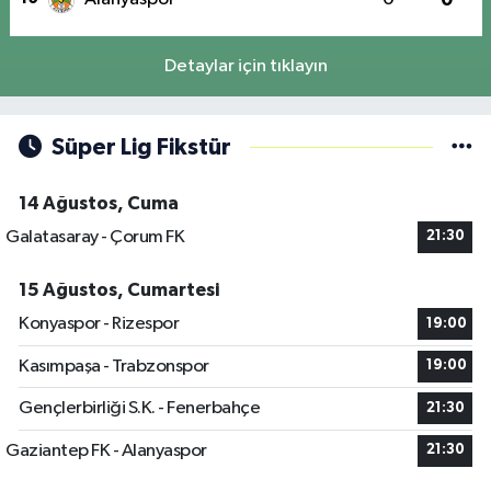
Detaylar için tıklayın
Süper Lig Fikstür
14 Ağustos, Cuma
Galatasaray - Çorum FK
21:30
15 Ağustos, Cumartesi
Konyaspor - Rizespor
19:00
Kasımpaşa - Trabzonspor
19:00
Gençlerbirliği S.K. - Fenerbahçe
21:30
Gaziantep FK - Alanyaspor
21:30