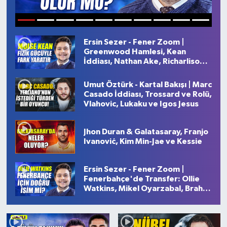
İngiltere Premier Lig
İngiltere Premier Lig
1
2
3
4
5
6
7
8
9
10
Ersin Sezer - Fener Zoom |
Almanya Bundesliga
La Liga
Greenwood Hamlesi, Kean
İddiası, Nathan Ake, Richarlison
La Liga
Almanya Bundesliga
Doğru İsim Mi?
Umut Öztürk - Kartal Bakışı | Marc
Casado İddiası, Trossard ve Rolü,
Serie A
Serie A
Vlahovic, Lukaku ve Igos Jesus
Fransa Ligue 1
Jhon Duran & Galatasaray, Franjo
Ivanović, Kim Min-Jae ve Kessie
Eredevise
Ersin Sezer - Fener Zoom |
Portekiz Ligi
Fenerbahçe'de Transfer: Ollie
Watkins, Mikel Oyarzabal, Brahim
Diaz
TFF 1.Lig
Diğer Futbol Ligleri