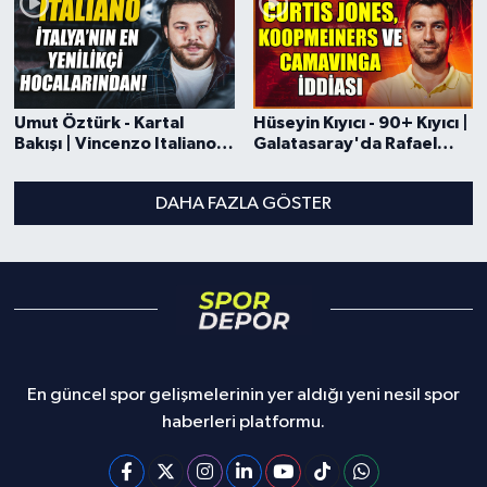
Guirassy
Umut Öztürk - Kartal
Hüseyin Kıyıcı - 90+ Kıyıcı |
Bakışı | Vincenzo Italiano
Galatasaray'da Rafael
ve Slot Gündemi, Önder
Leao Gündemi, Mason
Özen’in Transfer
Mount İddiası, Curtis
DAHA FAZLA GÖSTER
Planlaması
Jones
En güncel spor gelişmelerinin yer aldığı yeni nesil spor
haberleri platformu.