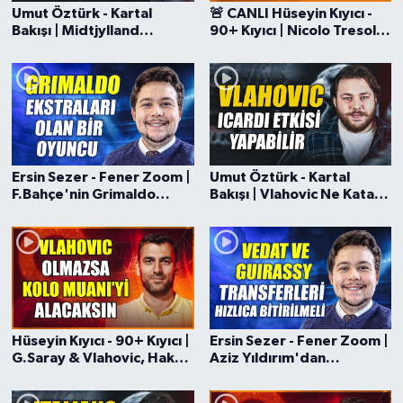
Boks
Umut Öztürk - Kartal
🚨 CANLI Hüseyin Kıyıcı -
Bakışı | Midtjylland
90+ Kıyıcı | Nicolo Tresoldi
Eşleşmesi, Sol Beke
İddiası, Joao Gomes
Güreş
Ouattara, Pavlidis Mi,
Hamlesi, Fatih Terim
Vlahovic Mi?
Halter
Motor Sporları
Ersin Sezer - Fener Zoom |
Umut Öztürk - Kartal
Su Sporları
F.Bahçe'nin Grimaldo
Bakışı | Vlahovic Ne Katar?
İlgisi, Brahim Diaz ve Karim
Yeni Hoca Italiano,
Adeyemi İddiaları
Cambiaghi ve Caprile
Diğer Spor Dalları
İddiası
Futbolcular
Hüseyin Kıyıcı - 90+ Kıyıcı |
Ersin Sezer - Fener Zoom |
G.Saray & Vlahovic, Hakan
Aziz Yıldırım'dan
Çalhanoğlu, Gedson
Beklentiler, Aykut
Fernandes, Bernardo Silva
Kocaman Seçimi, Vedat ve