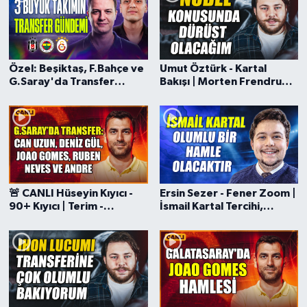
Türkiye Basketbol Ligi
Kadınlar Basketbol Ligi
Özel: Beşiktaş, F.Bahçe ve
Umut Öztürk - Kartal
G.Saray'da Transfer
Bakışı | Morten Frendrup
Gündemi
İddiası, Olsen & Beşiktaş,
Diğer Basketbol Ligleri
Nübel, Meslier ve Perri
Formula 1
Atletizm
🚨 CANLI Hüseyin Kıyıcı -
Ersin Sezer - Fener Zoom |
90+ Kıyıcı | Terim -
İsmail Kartal Tercihi,
Hentbol
Hacıosmanoğlu Atışması,
Górnik Zabrze'ye Bakış,
Andre ve Ruben Neves
Juma Bah ve Hugo Siquet
At Yarışı
İddiası
Bisiklet