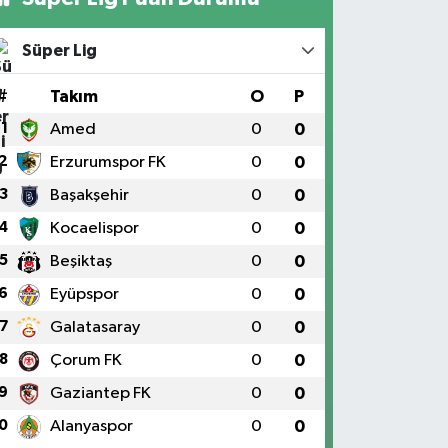
Süper Lig
#
Takım
O
P
1
Amed
0
0
2
Erzurumspor FK
0
0
3
Başakşehir
0
0
4
Kocaelispor
0
0
5
Beşiktaş
0
0
6
Eyüpspor
0
0
7
Galatasaray
0
0
8
Çorum FK
0
0
9
Gaziantep FK
0
0
0
Alanyaspor
0
0