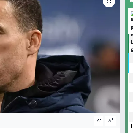
-
+
A
A
1