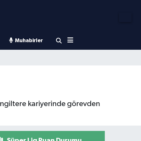
Muhabirler
 İngiltere kariyerinde görevden
Süper Lig Puan Durumu