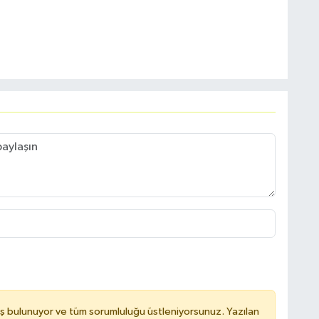
ş bulunuyor ve tüm sorumluluğu üstleniyorsunuz. Yazılan