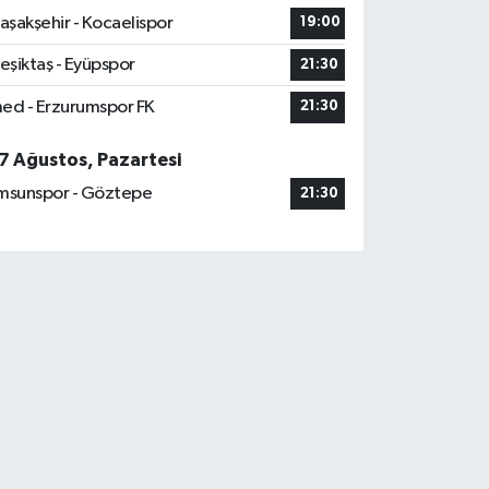
aşakşehir - Kocaelispor
19:00
eşiktaş - Eyüpspor
21:30
ed - Erzurumspor FK
21:30
7 Ağustos, Pazartesi
msunspor - Göztepe
21:30