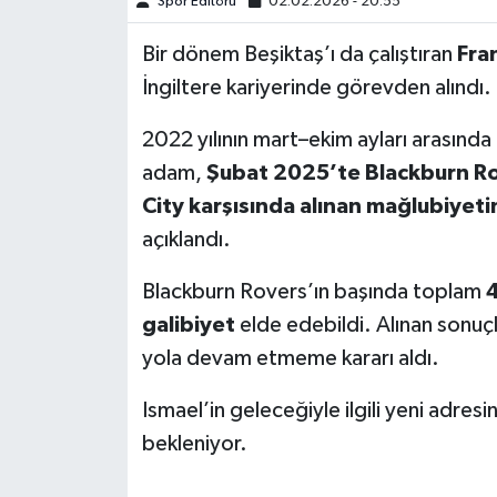
Spor Editörü
02.02.2026 - 20:55
Türkiye Basketbol Ligi
Bir dönem Beşiktaş’ı da çalıştıran
Fra
İngiltere kariyerinde görevden alındı.
Kadınlar Basketbol Ligi
2022 yılının mart–ekim ayları arasınd
Diğer Basketbol Ligleri
adam,
Şubat 2025’te Blackburn Ro
City karşısında alınan mağlubiyet
Formula 1
açıklandı.
Atletizm
Blackburn Rovers’ın başında toplam
4
galibiyet
elde edebildi. Alınan sonuç
Hentbol
yola devam etmeme kararı aldı.
At Yarışı
Ismael’in geleceğiyle ilgili yeni adre
bekleniyor.
Bisiklet