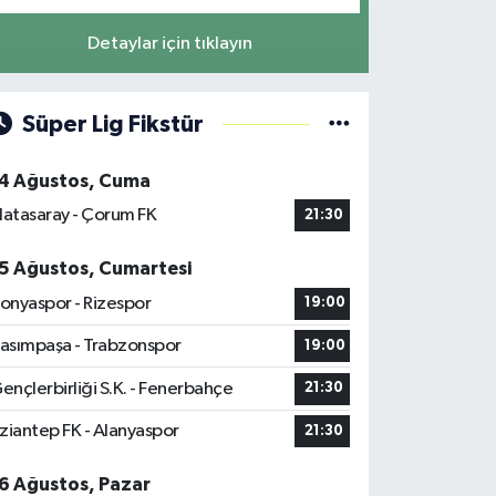
Detaylar için tıklayın
Süper Lig Fikstür
4 Ağustos, Cuma
latasaray - Çorum FK
21:30
5 Ağustos, Cumartesi
onyaspor - Rizespor
19:00
asımpaşa - Trabzonspor
19:00
ençlerbirliği S.K. - Fenerbahçe
21:30
ziantep FK - Alanyaspor
21:30
6 Ağustos, Pazar