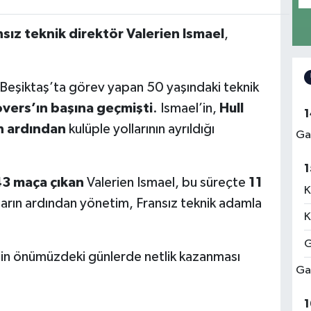
nsız teknik direktör Valerien Ismael
,
a Beşiktaş’ta görev yapan 50 yaşındaki teknik
vers’ın başına geçmişti
. Ismael’in,
Hull
1
in ardından
kulüple yollarının ayrıldığı
Ga
1
3 maça çıkan
Valerien Ismael, bu süreçte
11
K
ların ardından yönetim, Fransız teknik adamla
K
G
sinin önümüzdeki günlerde netlik kazanması
Ga
1