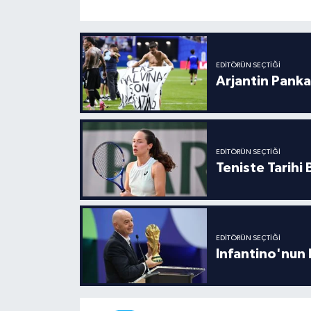
Boks
Güreş
EDITÖRÜN SEÇTIĞI
Halter
Arjantin Panka
Motor Sporları
Su Sporları
EDITÖRÜN SEÇTIĞI
Teniste Tarihi
Diğer Spor Dalları
Futbolcular
EDITÖRÜN SEÇTIĞI
Infantino'nun 