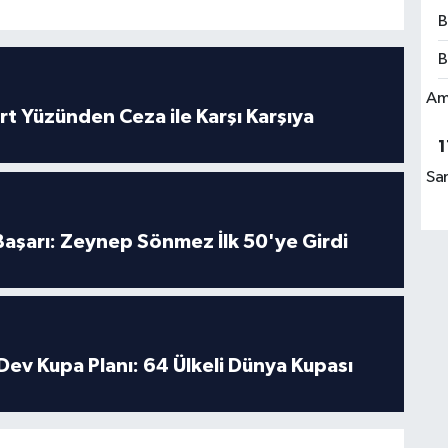
B
B
Am
rt Yüzünden Ceza ile Karşı Karşıya
1
Sa
 Başarı: Zeynep Sönmez İlk 50'ye Girdi
Dev Kupa Planı: 64 Ülkeli Dünya Kupası