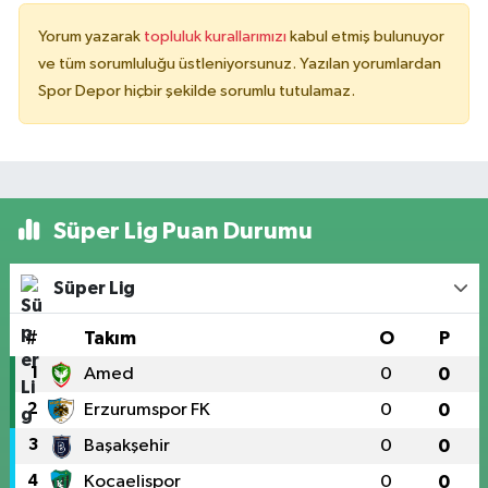
Yorum yazarak
topluluk kurallarımızı
kabul etmiş bulunuyor
ve tüm sorumluluğu üstleniyorsunuz. Yazılan yorumlardan
Spor Depor hiçbir şekilde sorumlu tutulamaz.
Süper Lig Puan Durumu
Süper Lig
#
Takım
O
P
1
Amed
0
0
2
Erzurumspor FK
0
0
3
Başakşehir
0
0
4
Kocaelispor
0
0