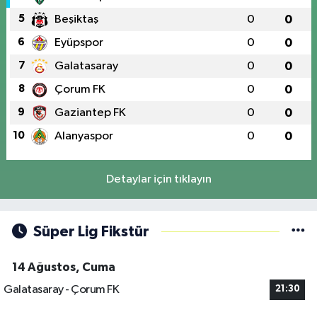
5
Beşiktaş
0
0
6
Eyüpspor
0
0
7
Galatasaray
0
0
8
Çorum FK
0
0
9
Gaziantep FK
0
0
10
Alanyaspor
0
0
Detaylar için tıklayın
Süper Lig Fikstür
14 Ağustos, Cuma
Galatasaray - Çorum FK
21:30