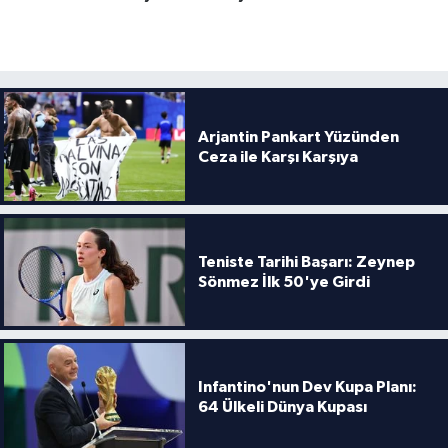
Arjantin Pankart Yüzünden
Ceza ile Karşı Karşıya
Teniste Tarihi Başarı: Zeynep
Sönmez İlk 50'ye Girdi
Infantino'nun Dev Kupa Planı:
64 Ülkeli Dünya Kupası