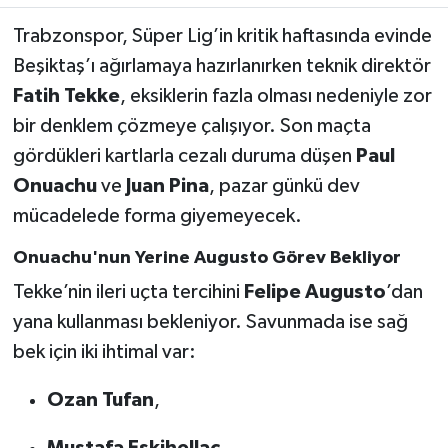
Trabzonspor, Süper Lig’in kritik haftasında evinde
Türkiye Basketbol Ligi
Beşiktaş’ı ağırlamaya hazırlanırken teknik direktör
Fatih Tekke
, eksiklerin fazla olması nedeniyle zor
Kadınlar Basketbol Ligi
bir denklem çözmeye çalışıyor. Son maçta
Diğer Basketbol Ligleri
gördükleri kartlarla cezalı duruma düşen
Paul
Onuachu
ve
Juan Pina
, pazar günkü dev
Formula 1
mücadelede forma giyemeyecek.
Atletizm
Onuachu'nun Yerine Augusto Görev Bekliyor
Tekke’nin ileri uçta tercihini
Felipe Augusto
’dan
Hentbol
yana kullanması bekleniyor. Savunmada ise sağ
bek için iki ihtimal var:
At Yarışı
Ozan Tufan
,
Bisiklet