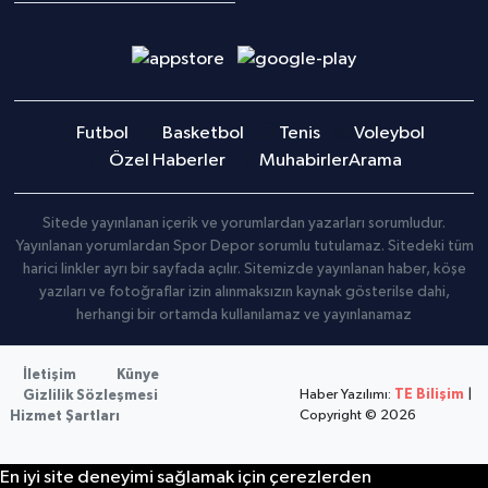
Futbol
Basketbol
Tenis
Voleybol
Özel Haberler
Muhabirler
Arama
Sitede yayınlanan içerik ve yorumlardan yazarları sorumludur.
Yayınlanan yorumlardan Spor Depor sorumlu tutulamaz. Sitedeki tüm
harici linkler ayrı bir sayfada açılır. Sitemizde yayınlanan haber, köşe
yazıları ve fotoğraflar izin alınmaksızın kaynak gösterilse dahi,
herhangi bir ortamda kullanılamaz ve yayınlanamaz
İletişim
Künye
Haber Yazılımı:
TE Bilişim
|
Gizlilik Sözleşmesi
Copyright © 2026
Hizmet Şartları
En iyi site deneyimi sağlamak için çerezlerden