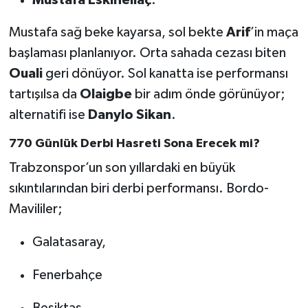
Mustafa Eskihellaç
.
Boks
Mustafa sağ beke kayarsa, sol bekte
Arif
’in maça
Güreş
başlaması planlanıyor. Orta sahada cezası biten
Ouali
geri dönüyor. Sol kanatta ise performansı
Halter
tartışılsa da
Olaigbe
bir adım önde görünüyor;
Motor Sporları
alternatifi ise
Danylo Sikan
.
770 Günlük Derbi Hasreti Sona Erecek mi?
Su Sporları
Trabzonspor’un son yıllardaki en büyük
Diğer Spor Dalları
sıkıntılarından biri derbi performansı. Bordo-
Mavililer;
Futbolcular
Galatasaray,
Fenerbahçe
Beşiktaş