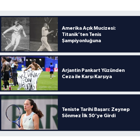
Amerika Açık Mucizesi:
Titanik’ten Tenis
Şampiyonluğuna
Arjantin Pankart Yüzünden
Ceza ile Karşı Karşıya
Teniste Tarihi Başarı: Zeynep
Sönmez İlk 50'ye Girdi