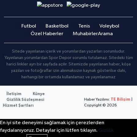
Futbol
Basketbol
Tenis
Voleybol
Özel Haberler
Muhabirler
Arama
Sitede yayınlanan içerik ve yorumlardan yazarları sorumludur.
Yayınlanan yorumlardan Spor Depor sorumlu tutulamaz. Sitedeki tüm
harici linkler ayrı bir sayfada açılır. Sitemizde yayınlanan haber, köşe
yazıları ve fotoğraflar izin alınmaksızın kaynak gösterilse dahi,
herhangi bir ortamda kullanılamaz ve yayınlanamaz
İletişim
Künye
Haber Yazılımı:
TE Bilişim
|
Gizlilik Sözleşmesi
Copyright © 2026
Hizmet Şartları
En iyi site deneyimi sağlamak için çerezlerden
faydalanıyoruz. Detaylar için lütfen tıklayın.
Gizlilik