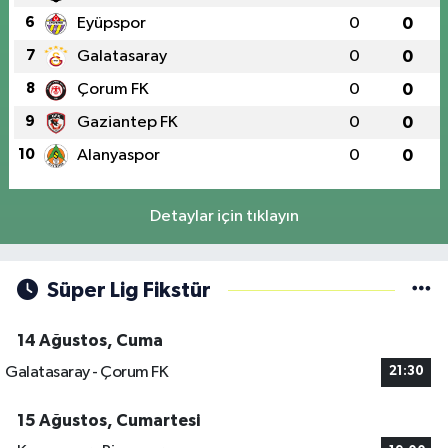
6
Eyüpspor
0
0
7
Galatasaray
0
0
8
Çorum FK
0
0
9
Gaziantep FK
0
0
10
Alanyaspor
0
0
Detaylar için tıklayın
Süper Lig Fikstür
14 Ağustos, Cuma
Galatasaray - Çorum FK
21:30
15 Ağustos, Cumartesi