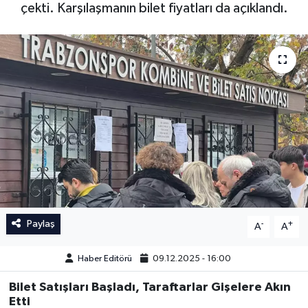
çekti. Karşılaşmanın bilet fiyatları da açıklandı.
İngiltere Premier Lig
İngiltere Premier Lig
Almanya Bundesliga
La Liga
La Liga
Almanya Bundesliga
Serie A
Serie A
Fransa Ligue 1
Eredevise
Paylaş
-
+
A
A
Portekiz Ligi
Haber Editörü
09.12.2025 - 16:00
TFF 1.Lig
Bilet Satışları Başladı, Taraftarlar Gişelere Akın
Etti
Diğer Futbol Ligleri