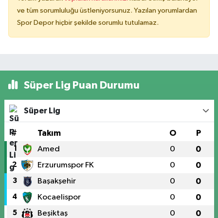
ve tüm sorumluluğu üstleniyorsunuz. Yazılan yorumlardan
Spor Depor hiçbir şekilde sorumlu tutulamaz.
Süper Lig Puan Durumu
Süper Lig
#
Takım
O
P
1
Amed
0
0
2
Erzurumspor FK
0
0
3
Başakşehir
0
0
4
Kocaelispor
0
0
5
Beşiktaş
0
0