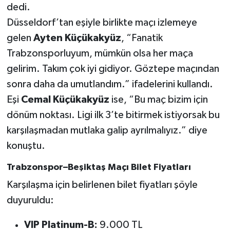
Boks
dedi.
Düsseldorf’tan eşiyle birlikte maçı izlemeye
Güreş
gelen
Ayten Küçükakyüz
, “Fanatik
Trabzonsporluyum, mümkün olsa her maça
Halter
gelirim. Takım çok iyi gidiyor. Göztepe maçından
Motor Sporları
sonra daha da umutlandım.” ifadelerini kullandı.
Eşi
Cemal Küçükakyüz
ise, “Bu maç bizim için
Su Sporları
dönüm noktası. Ligi ilk 3’te bitirmek istiyorsak bu
karşılaşmadan mutlaka galip ayrılmalıyız.” diye
Diğer Spor Dalları
konuştu.
Futbolcular
Trabzonspor–Beşiktaş Maçı Bilet Fiyatları
Karşılaşma için belirlenen bilet fiyatları şöyle
duyuruldu:
VIP Platinum-B:
9.000 TL