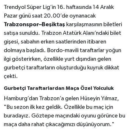
Trendyol Süper Lig’in 16. haftasında 14 Aralık
Türkiye Basketbol Ligi
Pazar günü saat 20.00’de oynanacak
Trabzonspor–Beşiktaş
karşılaşmasının biletleri
Kadınlar Basketbol Ligi
satışa sunuldu. Trabzon Atatürk Alanı’ndaki bilet
gişesi, sabahın erken saatlerinden itibaren
Diğer Basketbol Ligleri
dolmaya başladı. Bordo-mavili taraftarlar yoğun
Formula 1
ilgi gösterirken, özellikle yurt dışından gelen
gurbetçi taraftarların oluşturduğu kuyruk dikkat
Atletizm
çekti.
Hentbol
Gurbetçi Taraftarlardan Maça Özel Yolculuk
Hamburg’dan Trabzon’a gelen Hüseyin Yılmaz,
At Yarışı
"Bu sezon ilk kez geldik. Özellikle bu maç için
buradayız. Göztepe maçındaki oyunu görünce bu
Bisiklet
maça daha rahat çıkacağımızı düşünüyorum."