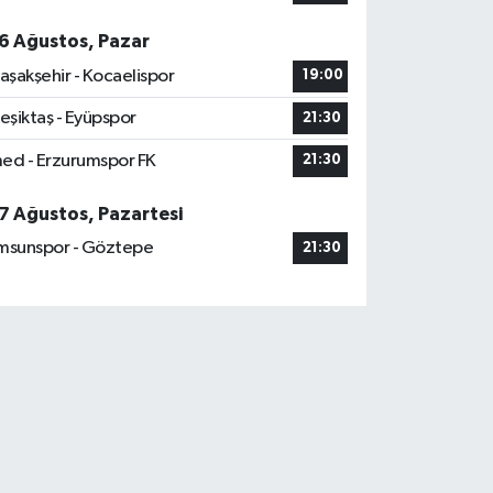
6 Ağustos, Pazar
aşakşehir - Kocaelispor
19:00
eşiktaş - Eyüpspor
21:30
ed - Erzurumspor FK
21:30
7 Ağustos, Pazartesi
msunspor - Göztepe
21:30