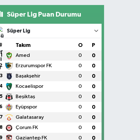
Süper Lig Puan Durumu
Süper Lig
#
Takım
O
P
1
Amed
0
0
2
Erzurumspor FK
0
0
3
Başakşehir
0
0
4
Kocaelispor
0
0
5
Beşiktaş
0
0
6
Eyüpspor
0
0
7
Galatasaray
0
0
8
Çorum FK
0
0
9
Gaziantep FK
0
0