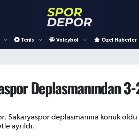
Tenis
Voleybol
Özel Haberler
aspor Deplasmanından 3-2’
Spor, Sakaryaspor deplasmanına konuk oldu 
le ayrıldı.