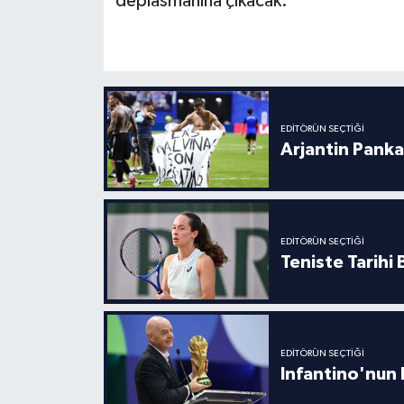
deplasmanına çıkacak.
Boks
Güreş
Halter
EDITÖRÜN SEÇTIĞI
Motor Sporları
Arjantin Panka
Su Sporları
Diğer Spor Dalları
EDITÖRÜN SEÇTIĞI
Teniste Tarihi
Futbolcular
EDITÖRÜN SEÇTIĞI
Infantino'nun 