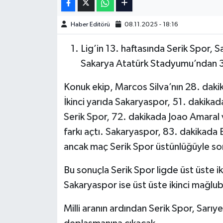
Türkiye Basketbol Ligi
Haber Editörü
08.11.2025 - 18:16
Lig’in 13. haftasında Serik Spor,
Kadınlar Basketbol Ligi
Sakarya Atatürk Stadyumu’ndan 3-2’
Diğer Basketbol Ligleri
Konuk ekip, Marcos Silva’nın 28. dakik
Formula 1
İkinci yarıda Sakaryaspor, 51. dakikad
Serik Spor, 72. dakikada Joao Amaral 
Atletizm
farkı açtı. Sakaryaspor, 83. dakikada 
ancak maç Serik Spor üstünlüğüyle so
Hentbol
Bu sonuçla Serik Spor ligde üst üste iki
At Yarışı
Sakaryaspor ise üst üste ikinci mağlub
Bisiklet
Milli aranın ardından Serik Spor, Sarıy