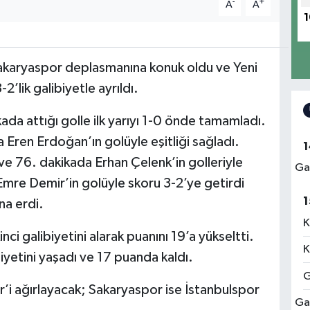
-
+
A
A
1
 Sakaryaspor deplasmanına konuk oldu ve Yeni
lik galibiyetle ayrıldı.
ada attığı golle ilk yarıyı 1-0 önde tamamladı.
a Eren Erdoğan’ın golüyle eşitliği sağladı.
1
ve 76. dakikada Erhan Çelenk’in golleriyle
Ga
Emre Demir’in golüyle skoru 3-2’ye getirdi
1
na erdi.
K
nci galibiyetini alarak puanını 19’a yükseltti.
K
iyetini yaşadı ve 17 puanda kaldı.
G
er’i ağırlayacak; Sakaryaspor ise İstanbulspor
Ga