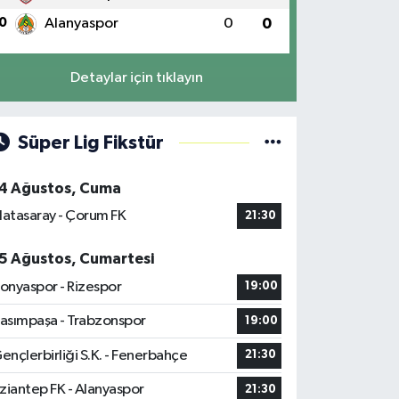
0
Alanyaspor
0
0
Detaylar için tıklayın
Süper Lig Fikstür
4 Ağustos, Cuma
latasaray - Çorum FK
21:30
5 Ağustos, Cumartesi
onyaspor - Rizespor
19:00
asımpaşa - Trabzonspor
19:00
ençlerbirliği S.K. - Fenerbahçe
21:30
ziantep FK - Alanyaspor
21:30