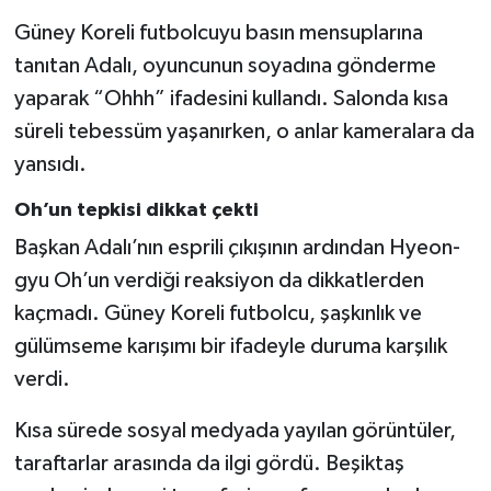
Güney Koreli futbolcuyu basın mensuplarına
Türkiye Basketbol Ligi
tanıtan Adalı, oyuncunun soyadına gönderme
yaparak “Ohhh” ifadesini kullandı. Salonda kısa
Kadınlar Basketbol Ligi
süreli tebessüm yaşanırken, o anlar kameralara da
yansıdı.
Diğer Basketbol Ligleri
Oh’un tepkisi dikkat çekti
Formula 1
Başkan Adalı’nın esprili çıkışının ardından Hyeon-
Atletizm
gyu Oh’un verdiği reaksiyon da dikkatlerden
kaçmadı. Güney Koreli futbolcu, şaşkınlık ve
Hentbol
gülümseme karışımı bir ifadeyle duruma karşılık
verdi.
At Yarışı
Kısa sürede sosyal medyada yayılan görüntüler,
Bisiklet
taraftarlar arasında da ilgi gördü. Beşiktaş