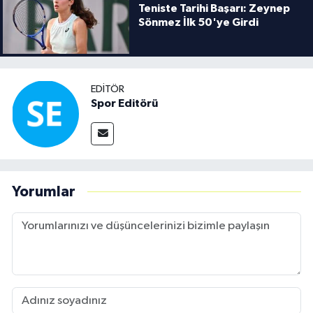
Teniste Tarihi Başarı: Zeynep
Sönmez İlk 50'ye Girdi
EDITÖR
Spor Editörü
Yorumlar