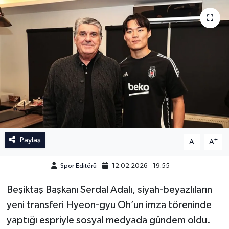
İngiltere Premier Lig
İngiltere Premier Lig
Almanya Bundesliga
La Liga
La Liga
Almanya Bundesliga
Serie A
Serie A
Fransa Ligue 1
Paylaş
-
+
A
A
Eredevise
Spor Editörü
12.02.2026 - 19:55
Portekiz Ligi
Beşiktaş Başkanı Serdal Adalı, siyah-beyazlıların
TFF 1.Lig
yeni transferi Hyeon-gyu Oh’un imza töreninde
yaptığı espriyle sosyal medyada gündem oldu.
Diğer Futbol Ligleri