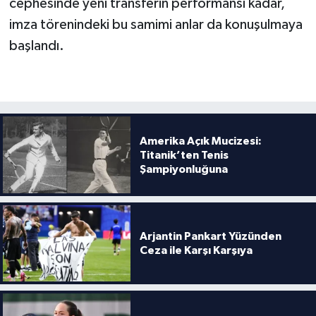
cephesinde yeni transferin performansı kadar,
Boks
imza törenindeki bu samimi anlar da konuşulmaya
Güreş
başlandı.
Halter
Motor Sporları
Amerika Açık Mucizesi:
Su Sporları
Titanik’ten Tenis
Şampiyonluğuna
Diğer Spor Dalları
Futbolcular
Arjantin Pankart Yüzünden
Ceza ile Karşı Karşıya