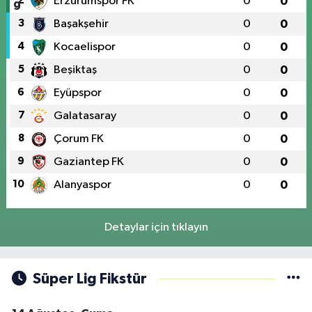
2
Erzurumspor FK
0
0
3
Başakşehir
0
0
4
Kocaelispor
0
0
5
Beşiktaş
0
0
6
Eyüpspor
0
0
7
Galatasaray
0
0
8
Çorum FK
0
0
9
Gaziantep FK
0
0
10
Alanyaspor
0
0
Detaylar için tıklayın
Süper Lig Fikstür