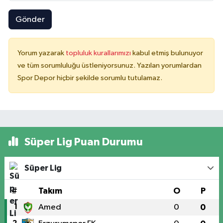
Gönder
Yorum yazarak
topluluk kurallarımızı
kabul etmiş bulunuyor
ve tüm sorumluluğu üstleniyorsunuz. Yazılan yorumlardan
Spor Depor hiçbir şekilde sorumlu tutulamaz.
Süper Lig Puan Durumu
Süper Lig
#
Takım
O
P
1
Amed
0
0