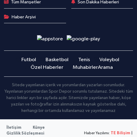
Tüm Manşetler
Son Dakika Haberleri
Haber Arşivi
Futbol
Basketbol
Tenis
Voleybol
Özel Haberler
Muhabirler
Arama
Sitede yayınlanan içerik ve yorumlardan yazarları sorumludur.
Yayınlanan yorumlardan Spor Depor sorumlu tutulamaz. Sitedeki tüm
harici linkler ayrı bir sayfada açılır. Sitemizde yayınlanan haber, köşe
yazıları ve fotoğraflar izin alınmaksızın kaynak gösterilse dahi,
herhangi bir ortamda kullanılamaz ve yayınlanamaz
İletişim
Künye
Haber Yazılımı:
TE Bilişim
|
Gizlilik Sözleşmesi