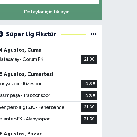
Detaylar için tıklayın
Süper Lig Fikstür
4 Ağustos, Cuma
latasaray - Çorum FK
21:30
5 Ağustos, Cumartesi
onyaspor - Rizespor
19:00
asımpaşa - Trabzonspor
19:00
ençlerbirliği S.K. - Fenerbahçe
21:30
ziantep FK - Alanyaspor
21:30
6 Ağustos, Pazar