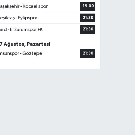
aşakşehir - Kocaelispor
19:00
eşiktaş - Eyüpspor
21:30
ed - Erzurumspor FK
21:30
7 Ağustos, Pazartesi
msunspor - Göztepe
21:30