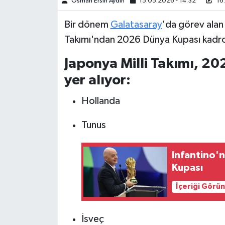
Osman Ersin Aydın
15.05.2026 - 14:32
16.
Türkiye Basketbol Ligi
Bir dönem
Galatasaray
'da görev alan
Takımı'ndan 2026 Dünya Kupası kadro
Kadınlar Basketbol Ligi
Japonya Milli Takımı, 2
Diğer Basketbol Ligleri
yer alıyor:
Formula 1
Hollanda
Tunus
Atletizm
Hentbol
Infantino'n
Kupası
At Yarışı
İçeriği Görü
Bisiklet
İsveç