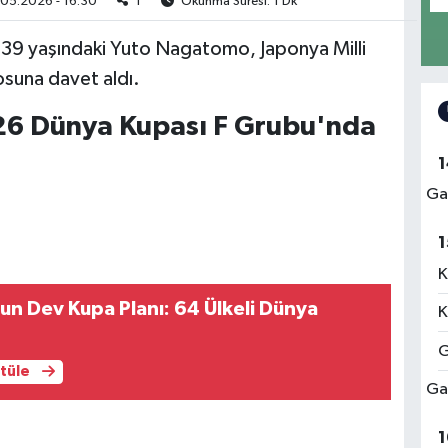
05.2026 - 16:30
1
Okunma Süresi: 1 Dk
 39 yaşındaki Yuto Nagatomo, Japonya Milli
suna davet aldı.
026 Dünya Kupası F Grubu'nda
1
Ga
1
K
un Dev Kupa Planı: 64 Ülkeli Dünya
K
G
ntüle
Ga
1