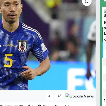
-
+
A
A
1