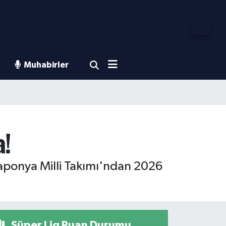
Muhabirler
a!
aponya Milli Takımı'ndan 2026
Süper Lig Puan Durumu