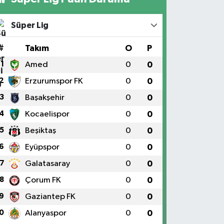
Süper Lig
#
Takım
O
P
1
Amed
0
0
2
Erzurumspor FK
0
0
3
Başakşehir
0
0
4
Kocaelispor
0
0
5
Beşiktaş
0
0
6
Eyüpspor
0
0
7
Galatasaray
0
0
8
Çorum FK
0
0
9
Gaziantep FK
0
0
0
Alanyaspor
0
0