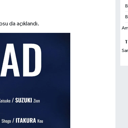
B
B
osu da açıklandı.
Am
1
Sa