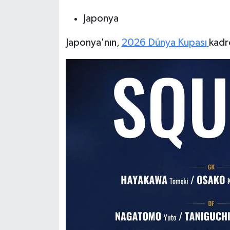
Boks
Japonya
Güreş
Japonya'nın,
2026 Dünya Kupası
kadr
Halter
Motor Sporları
Su Sporları
Diğer Spor Dalları
Futbolcular