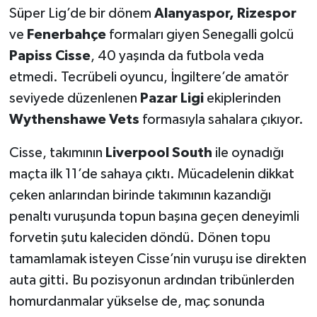
Süper Lig’de bir dönem
Alanyaspor, Rizespor
Türkiye Basketbol Ligi
ve
Fenerbahçe
formaları giyen Senegalli golcü
Papiss Cisse
, 40 yaşında da futbola veda
Kadınlar Basketbol Ligi
etmedi. Tecrübeli oyuncu, İngiltere’de amatör
seviyede düzenlenen
Pazar Ligi
ekiplerinden
Diğer Basketbol Ligleri
Wythenshawe Vets
formasıyla sahalara çıkıyor.
Formula 1
Cisse, takımının
Liverpool South
ile oynadığı
maçta ilk 11’de sahaya çıktı. Mücadelenin dikkat
Atletizm
çeken anlarından birinde takımının kazandığı
Hentbol
penaltı vuruşunda topun başına geçen deneyimli
forvetin şutu kaleciden döndü. Dönen topu
At Yarışı
tamamlamak isteyen Cisse’nin vuruşu ise direkten
auta gitti. Bu pozisyonun ardından tribünlerden
Bisiklet
homurdanmalar yükselse de, maç sonunda