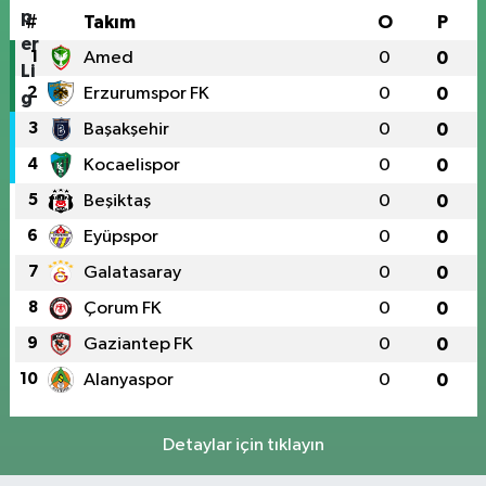
#
Takım
O
P
1
Amed
0
0
2
Erzurumspor FK
0
0
3
Başakşehir
0
0
4
Kocaelispor
0
0
5
Beşiktaş
0
0
6
Eyüpspor
0
0
7
Galatasaray
0
0
8
Çorum FK
0
0
9
Gaziantep FK
0
0
10
Alanyaspor
0
0
Detaylar için tıklayın