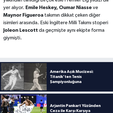
yer alıyor.
Emile Heskey, Oumar Niasse
ve
Maynor Figueroa
takımın dikkat çeken diğer
isimleri arasında. Eski İngiltere Milli Takımı stoperi
Joleon Lescott
da geçmişte aynı ekipte forma
giymişti.
Amerika Açık Mucizesi:
Titanik’ten Tenis
Şampiyonluğuna
Arjantin Pankart Yüzünden
Ceza ile Karşı Karşıya