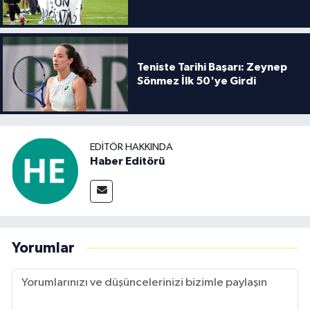
Teniste Tarihi Başarı: Zeynep
Sönmez İlk 50'ye Girdi
EDITÖR HAKKINDA
Haber Editörü
Yorumlar