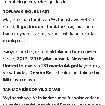
tecrübeli golcü yüzleri güldürdü.
Boks
TOPLAM 6 GOLE ULAŞTI
Güreş
Maçı kazanan taraf olan Wythenshawe Vets’te
Halter
Cisse,
6 gol birden
atarak farkın açılmasında
başrol oynadı. Takımı, rakibini çift haneli skorla
Motor Sporları
mağlup etti.
Su Sporları
Kariyerinde birçok önemli takımda forma giyen
Cisse,
2012–2016
yılları arasında
Newcastle
Diğer Spor Dalları
United
formasıyla
131 maçta 44 gol
kaydetmiş
ve vatandaşı
Demba Ba
ile birlikte unutulmaz bir
Futbolcular
ikili oluşturmuştu.
TAKIMDA BİRÇOK YILDIZ VAR
Wythenshawe Vets kadrosunda futbolseverlerin
yakından tanıdığı birçok eski Premier Lig yıldızı da