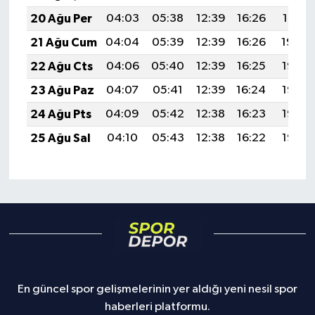
20 Ağu Per
04:03
05:38
12:39
16:26
19:31
21 Ağu Cum
04:04
05:39
12:39
16:26
19:29
22 Ağu Cts
04:06
05:40
12:39
16:25
19:28
23 Ağu Paz
04:07
05:41
12:39
16:24
19:26
24 Ağu Pts
04:09
05:42
12:38
16:23
19:25
25 Ağu Sal
04:10
05:43
12:38
16:22
19:23
En güncel spor gelişmelerinin yer aldığı yeni nesil spor
haberleri platformu.