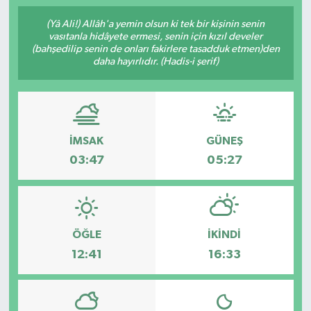
İngiltere Premier Lig
İngiltere Premier Lig
(Yâ Ali!) Allâh'a yemin olsun ki tek bir kişinin senin
vasıtanla hidâyete ermesi, senin için kızıl develer
(bahşedilip senin de onları fakirlere tasadduk etmen)den
Almanya Bundesliga
La Liga
daha hayırlıdır. (Hadis-i şerif)
La Liga
Almanya Bundesliga
Serie A
Serie A
İMSAK
GÜNEŞ
03:47
05:27
Fransa Ligue 1
Eredevise
ÖĞLE
İKINDI
Portekiz Ligi
12:41
16:33
TFF 1.Lig
Diğer Futbol Ligleri