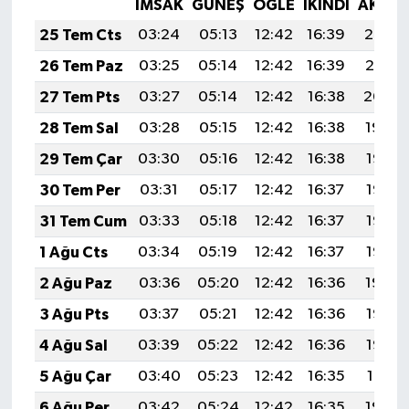
İMSAK
GÜNEŞ
ÖĞLE
İKINDI
AKŞA
Boks
25 Tem Cts
03:24
05:13
12:42
16:39
20:02
Güreş
26 Tem Paz
03:25
05:14
12:42
16:39
20:01
27 Tem Pts
03:27
05:14
12:42
16:38
20:00
Halter
28 Tem Sal
03:28
05:15
12:42
16:38
19:59
Motor Sporları
29 Tem Çar
03:30
05:16
12:42
16:38
19:58
30 Tem Per
03:31
05:17
12:42
16:37
19:57
Su Sporları
31 Tem Cum
03:33
05:18
12:42
16:37
19:56
Diğer Spor Dalları
1 Ağu Cts
03:34
05:19
12:42
16:37
19:55
2 Ağu Paz
03:36
05:20
12:42
16:36
19:54
Futbolcular
3 Ağu Pts
03:37
05:21
12:42
16:36
19:53
4 Ağu Sal
03:39
05:22
12:42
16:36
19:52
5 Ağu Çar
03:40
05:23
12:42
16:35
19:51
6 Ağu Per
03:42
05:24
12:42
16:35
19:50