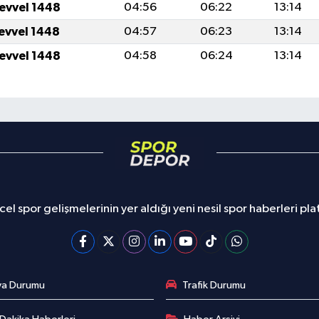
levvel 1448
04:56
06:22
13:14
levvel 1448
04:57
06:23
13:14
levvel 1448
04:58
06:24
13:14
el spor gelişmelerinin yer aldığı yeni nesil spor haberleri pl
va Durumu
Trafik Durumu