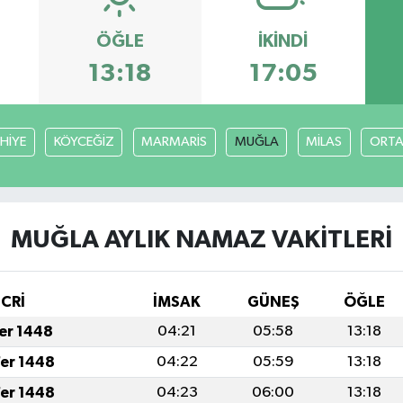
ÖĞLE
İKINDI
13:18
17:05
HİYE
KÖYCEĞİZ
MARMARİS
MUĞLA
MİLAS
ORT
MUĞLA AYLIK NAMAZ VAKITLERI
İCRİ
İMSAK
GÜNEŞ
ÖĞLE
fer 1448
04:21
05:58
13:18
fer 1448
04:22
05:59
13:18
fer 1448
04:23
06:00
13:18