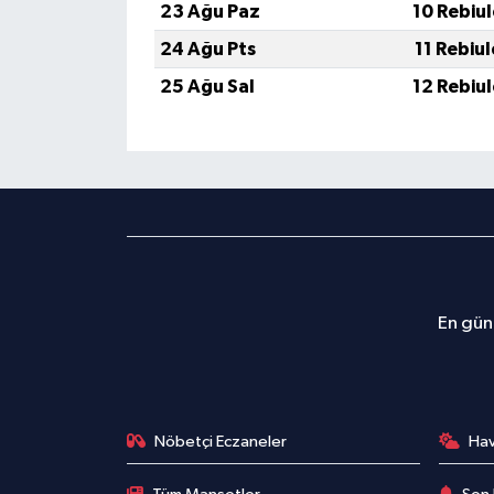
23 Ağu Paz
10 Rebiu
24 Ağu Pts
11 Rebiu
25 Ağu Sal
12 Rebiu
En günc
Nöbetçi Eczaneler
Ha