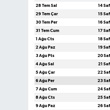
28 Tem Sal
14 Sa
Türkiye Basketbol Ligi
29 Tem Çar
15 Sa
30 Tem Per
16 Sa
Kadınlar Basketbol Ligi
31 Tem Cum
17 Sa
Diğer Basketbol Ligleri
1 Ağu Cts
18 Sa
2 Ağu Paz
19 Sa
Formula 1
3 Ağu Pts
20 Sa
Atletizm
4 Ağu Sal
21 Sa
5 Ağu Çar
22 Sa
Hentbol
6 Ağu Per
23 Sa
At Yarışı
7 Ağu Cum
24 Sa
8 Ağu Cts
25 Sa
Bisiklet
9 Ağu Paz
26 Sa