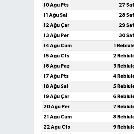
Boks
10 Ağu Pts
27 Sa
11 Ağu Sal
28 Sa
Güreş
12 Ağu Çar
29 Sa
Halter
13 Ağu Per
30 Sa
14 Ağu Cum
1 Rebiul
Motor Sporları
15 Ağu Cts
2 Rebiul
Su Sporları
16 Ağu Paz
3 Rebiul
17 Ağu Pts
4 Rebiul
Diğer Spor Dalları
18 Ağu Sal
5 Rebiul
Futbolcular
19 Ağu Çar
6 Rebiul
20 Ağu Per
7 Rebiul
21 Ağu Cum
8 Rebiul
22 Ağu Cts
9 Rebiul