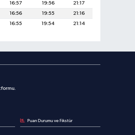
16:57
19:56
21:17
16:56
19:55
21:16
16:55
19:54
21:14
atformu.
Puan Durumu ve Fikstür