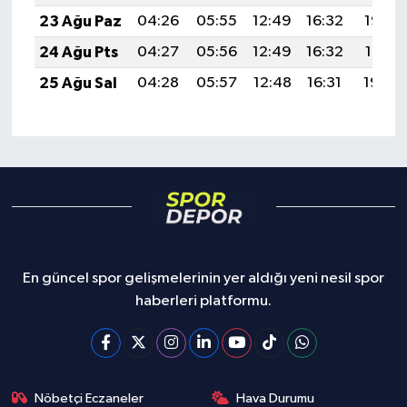
23 Ağu Paz
04:26
05:55
12:49
16:32
19:33
24 Ağu Pts
04:27
05:56
12:49
16:32
19:31
25 Ağu Sal
04:28
05:57
12:48
16:31
19:30
En güncel spor gelişmelerinin yer aldığı yeni nesil spor
haberleri platformu.
Nöbetçi Eczaneler
Hava Durumu