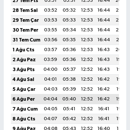
27 Tem Pts
03:51
05:31
12:53
16:44
20:04
Boks
28 Tem Sal
03:52
05:32
12:53
16:44
20:03
Güreş
29 Tem Çar
03:53
05:33
12:53
16:44
20:02
30 Tem Per
03:55
05:34
12:53
16:44
20:02
Halter
31 Tem Cum
03:56
05:35
12:53
16:44
20:01
Motor Sporları
1 Ağu Cts
03:57
05:36
12:53
16:43
20:00
2 Ağu Paz
03:59
05:36
12:52
16:43
19:59
Su Sporları
3 Ağu Pts
04:00
05:37
12:52
16:43
19:58
Diğer Spor Dalları
4 Ağu Sal
04:01
05:38
12:52
16:42
19:57
5 Ağu Çar
04:03
05:39
12:52
16:42
19:55
Futbolcular
6 Ağu Per
04:04
05:40
12:52
16:42
19:54
7 Ağu Cum
04:05
05:41
12:52
16:41
19:53
8 Ağu Cts
04:07
05:42
12:52
16:41
19:52
9 Ağu Paz
04:08
05:43
12:52
16:40
19:51