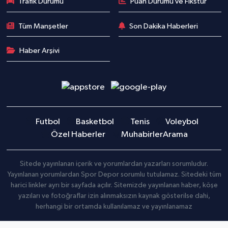
Trafik Durumu
Puan Durumu ve Fikstür
Tüm Manşetler
Son Dakika Haberleri
Haber Arşivi
Futbol
Basketbol
Tenis
Voleybol
Özel Haberler
Muhabirler
Arama
Sitede yayınlanan içerik ve yorumlardan yazarları sorumludur.
Yayınlanan yorumlardan Spor Depor sorumlu tutulamaz. Sitedeki tüm
harici linkler ayrı bir sayfada açılır. Sitemizde yayınlanan haber, köşe
yazıları ve fotoğraflar izin alınmaksızın kaynak gösterilse dahi,
herhangi bir ortamda kullanılamaz ve yayınlanamaz