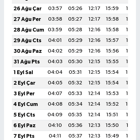
26 Ağu Çar
03:57
05:26
12:17
15:59
18:58
27 Ağu Per
03:58
05:27
12:17
15:58
18:56
28 Ağu Cum
03:59
05:28
12:16
15:58
18:55
29 Ağu Cts
04:01
05:29
12:16
15:57
18:53
30 Ağu Paz
04:02
05:29
12:16
15:56
18:52
31 Ağu Pts
04:03
05:30
12:15
15:55
18:50
1 Eyl Sal
04:04
05:31
12:15
15:54
18:49
2 Eyl Çar
04:05
05:32
12:15
15:54
18:47
3 Eyl Per
04:07
05:33
12:14
15:53
18:46
4 Eyl Cum
04:08
05:34
12:14
15:52
18:44
5 Eyl Cts
04:09
05:35
12:14
15:51
18:43
6 Eyl Paz
04:10
05:36
12:13
15:50
18:41
7 Eyl Pts
04:11
05:37
12:13
15:49
18:39