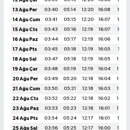
Boks
13 Ağu Per
03:40
05:14
12:20
16:08
19:16
Güreş
14 Ağu Cum
03:41
05:15
12:20
16:07
19:15
15 Ağu Cts
03:43
05:16
12:19
16:07
19:13
Halter
16 Ağu Paz
03:44
05:17
12:19
16:06
19:12
Motor Sporları
17 Ağu Pts
03:45
05:18
12:19
16:05
19:11
18 Ağu Sal
03:47
05:18
12:19
16:05
19:09
Su Sporları
19 Ağu Çar
03:48
05:19
12:19
16:04
19:08
Diğer Spor Dalları
20 Ağu Per
03:49
05:20
12:18
16:04
19:06
21 Ağu Cum
03:50
05:21
12:18
16:03
19:05
Futbolcular
22 Ağu Cts
03:52
05:22
12:18
16:02
19:04
23 Ağu Paz
03:53
05:23
12:18
16:01
19:02
24 Ağu Pts
03:54
05:24
12:17
16:01
19:01
25 Ağu Sal
03:56
05:25
12:17
16:00
18:59