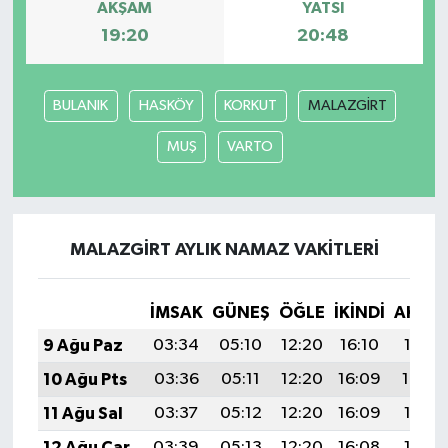
AKŞAM
YATSI
19:20
20:48
Türkiye Basketbol Ligi
Kadınlar Basketbol Ligi
BULANIK
HASKÖY
KORKUT
MALAZGİRT
MUŞ
VARTO
Diğer Basketbol Ligleri
Formula 1
MALAZGİRT AYLIK NAMAZ VAKITLERI
Atletizm
Hentbol
İMSAK
GÜNEŞ
ÖĞLE
İKINDI
AKŞA
9 Ağu Paz
03:34
05:10
12:20
16:10
19:21
At Yarışı
10 Ağu Pts
03:36
05:11
12:20
16:09
19:20
Bisiklet
11 Ağu Sal
03:37
05:12
12:20
16:09
19:18
12 Ağu Çar
03:39
05:13
12:20
16:08
19:17