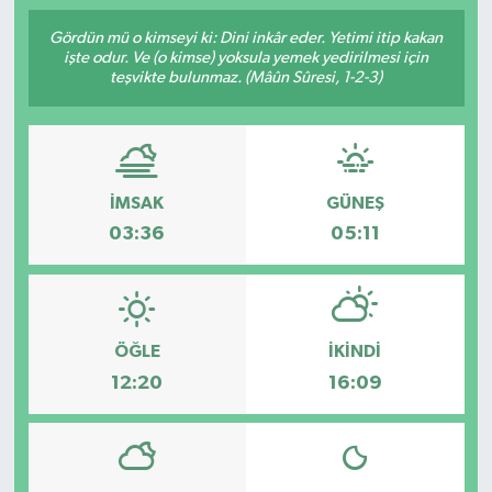
İngiltere Premier Lig
İngiltere Premier Lig
Gördün mü o kimseyi ki: Dini inkâr eder. Yetimi itip kakan
işte odur. Ve (o kimse) yoksula yemek yedirilmesi için
teşvikte bulunmaz. (Mâûn Sûresi, 1-2-3)
Almanya Bundesliga
La Liga
La Liga
Almanya Bundesliga
İMSAK
GÜNEŞ
Serie A
Serie A
03:36
05:11
Fransa Ligue 1
Eredevise
ÖĞLE
İKINDI
Portekiz Ligi
12:20
16:09
TFF 1.Lig
Diğer Futbol Ligleri