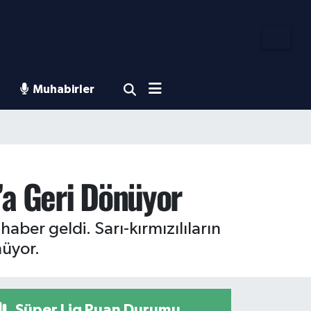
Muhabirler
’a Geri Dönüyor
ber geldi. Sarı-kırmızılıların
nüyor.
Süper Lig Puan Durumu