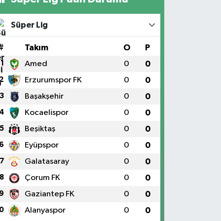
Süper Lig
#
Takım
O
P
1
Amed
0
0
2
Erzurumspor FK
0
0
3
Başakşehir
0
0
4
Kocaelispor
0
0
5
Beşiktaş
0
0
6
Eyüpspor
0
0
7
Galatasaray
0
0
8
Çorum FK
0
0
9
Gaziantep FK
0
0
0
Alanyaspor
0
0