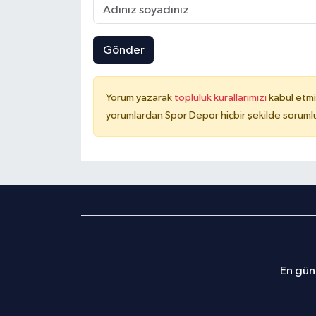
Gönder
Yorum yazarak
topluluk kurallarımızı
kabul etmi
yorumlardan Spor Depor hiçbir şekilde soruml
En günc