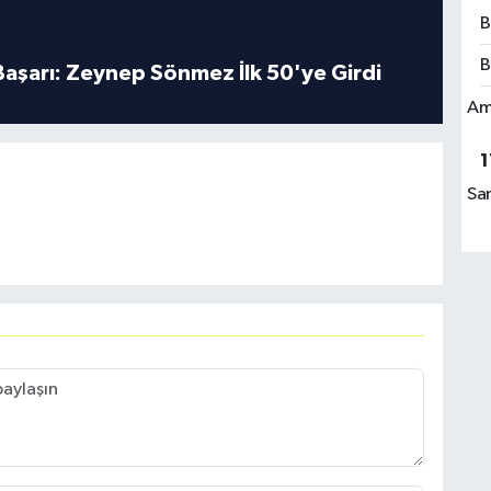
B
B
 Başarı: Zeynep Sönmez İlk 50'ye Girdi
Am
1
Sa