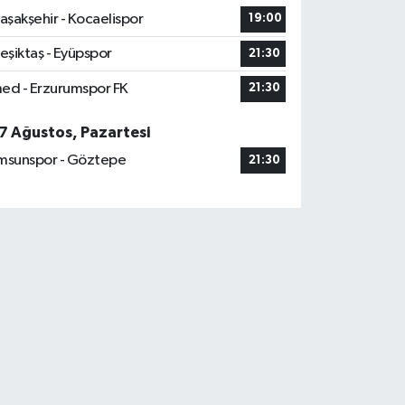
aşakşehir - Kocaelispor
19:00
eşiktaş - Eyüpspor
21:30
ed - Erzurumspor FK
21:30
7 Ağustos, Pazartesi
msunspor - Göztepe
21:30