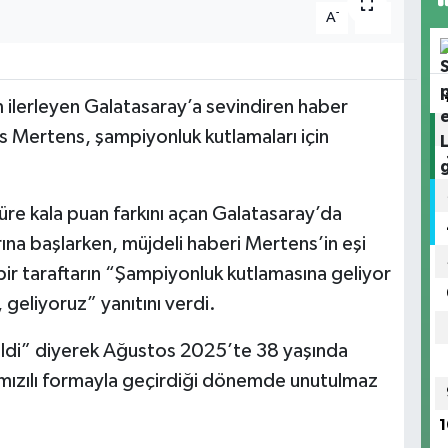
-
+
A
A
ilerleyen Galatasaray’a sevindiren haber
Dries Mertens, şampiyonluk kutlamaları için
üre kala puan farkını açan Galatasaray’da
rına başlarken, müjdeli haberi Mertens’in eşi
ir taraftarın “Şampiyonluk kutlamasına geliyor
eliyoruz” yanıtını verdi.
ldi” diyerek Ağustos 2025’te 38 yaşında
kırmızılı formayla geçirdiği dönemde unutulmaz
1