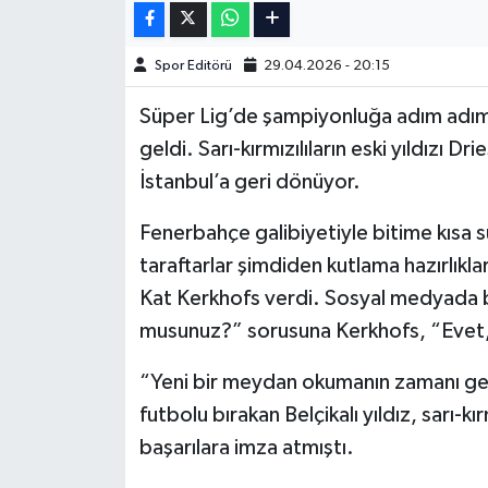
İngiltere Premier Lig
İngiltere Premier Lig
Spor Editörü
29.04.2026 - 20:15
Almanya Bundesliga
La Liga
Süper Lig’de şampiyonluğa adım adım 
geldi. Sarı-kırmızılıların eski yıldızı 
La Liga
Almanya Bundesliga
İstanbul’a geri dönüyor.
Serie A
Serie A
Fenerbahçe galibiyetiyle bitime kısa s
Fransa Ligue 1
taraftarlar şimdiden kutlama hazırlıkla
Kat Kerkhofs verdi. Sosyal medyada b
Eredevise
musunuz?” sorusuna Kerkhofs, “Evet, g
Portekiz Ligi
“Yeni bir meydan okumanın zamanı ge
futbolu bırakan Belçikalı yıldız, sarı-
TFF 1.Lig
başarılara imza atmıştı.
Diğer Futbol Ligleri