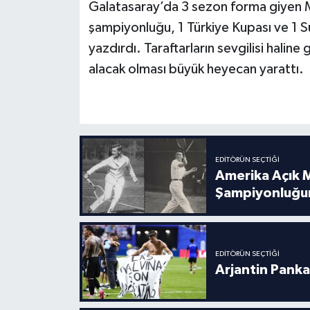
Galatasaray’da 3 sezon forma giyen M
şampiyonluğu, 1 Türkiye Kupası ve 1 S
Türkiye Basketbol Ligi
yazdırdı. Taraftarların sevgilisi halin
Kadınlar Basketbol Ligi
alacak olması büyük heyecan yarattı.
Diğer Basketbol Ligleri
Formula 1
EDITÖRÜN SEÇTIĞI
Atletizm
Amerika Açık M
Şampiyonluğu
Hentbol
At Yarışı
EDITÖRÜN SEÇTIĞI
Arjantin Panka
Bisiklet