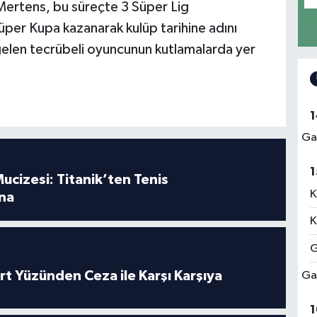
ertens, bu süreçte 3 Süper Lig
üper Kupa kazanarak kulüp tarihine adını
e gelen tecrübeli oyuncunun kutlamalarda yer
1
Ga
1
ucizesi: Titanik’ten Tenis
K
na
K
G
rt Yüzünden Ceza ile Karşı Karşıya
Ga
1