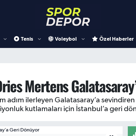
Tenis
Voleybol
Özel Haberler
 Dries Mertens Galatasaray
adım ilerleyen Galatasaray’a sevindiren ha
iyonluk kutlamaları için İstanbul’a geri dö