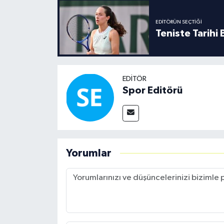
Boks
EDITÖRÜN SEÇTIĞI
Güreş
Teniste Tarihi
Halter
EDITÖR
Motor Sporları
Spor Editörü
Su Sporları
Diğer Spor Dalları
Yorumlar
Futbolcular