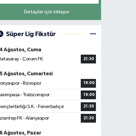
Detaylar için tıklayın
Süper Lig Fikstür
4 Ağustos, Cuma
latasaray - Çorum FK
21:30
5 Ağustos, Cumartesi
onyaspor - Rizespor
19:00
asımpaşa - Trabzonspor
19:00
ençlerbirliği S.K. - Fenerbahçe
21:30
ziantep FK - Alanyaspor
21:30
6 Ağustos, Pazar