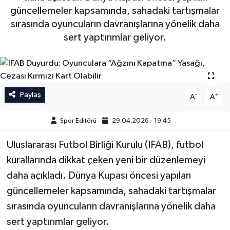
güncellemeler kapsamında, sahadaki tartışmalar
İngiltere Premier Lig
İngiltere Premier Lig
sırasında oyuncuların davranışlarına yönelik daha
sert yaptırımlar geliyor.
Almanya Bundesliga
La Liga
La Liga
Almanya Bundesliga
Paylaş
-
+
Serie A
Serie A
A
A
Spor Editörü
29.04.2026 - 19:45
Fransa Ligue 1
Uluslararası Futbol Birliği Kurulu (IFAB), futbol
Eredevise
kurallarında dikkat çeken yeni bir düzenlemeyi
daha açıkladı. Dünya Kupası öncesi yapılan
Portekiz Ligi
güncellemeler kapsamında, sahadaki tartışmalar
TFF 1.Lig
sırasında oyuncuların davranışlarına yönelik daha
sert yaptırımlar geliyor.
Diğer Futbol Ligleri