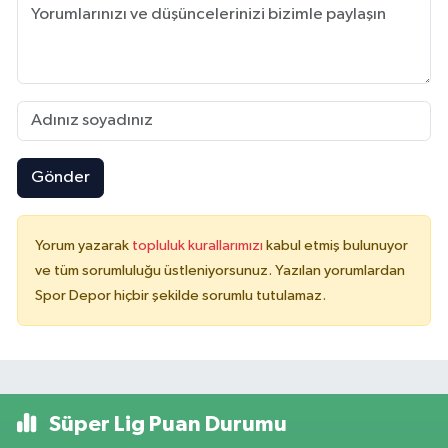
Gönder
Yorum yazarak
topluluk kurallarımızı
kabul etmiş bulunuyor
ve tüm sorumluluğu üstleniyorsunuz. Yazılan yorumlardan
Spor Depor hiçbir şekilde sorumlu tutulamaz.
Süper Lig Puan Durumu