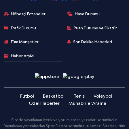
Nöbetçi Eczaneler
Hava Durumu
Trafik Durumu
Puan Durumu ve Fikstür
Tüm Manşetler
Son Dakika Haberleri
Haber Arşivi
Futbol
Basketbol
Tenis
Voleybol
Özel Haberler
Muhabirler
Arama
Sitede yayınlanan içerik ve yorumlardan yazarları sorumludur.
Yayınlanan yorumlardan Spor Depor sorumlu tutulamaz. Sitedeki tüm