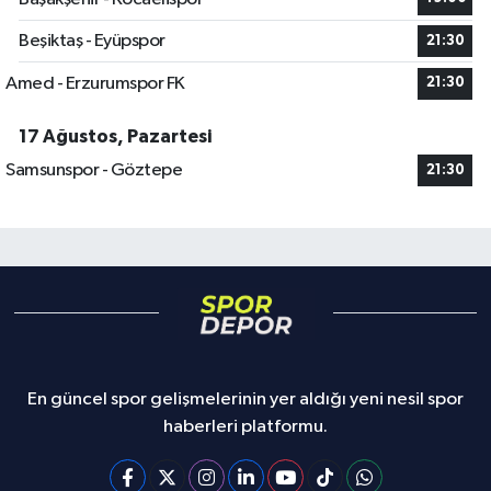
Beşiktaş - Eyüpspor
21:30
Amed - Erzurumspor FK
21:30
17 Ağustos, Pazartesi
Samsunspor - Göztepe
21:30
En güncel spor gelişmelerinin yer aldığı yeni nesil spor
haberleri platformu.