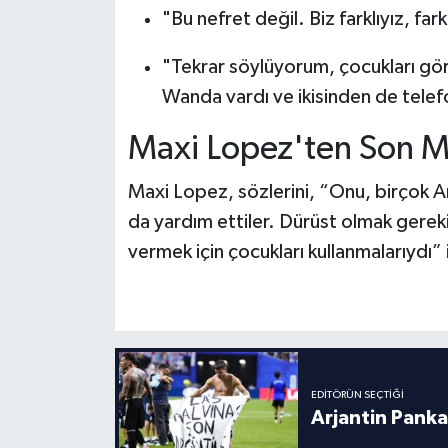
"Bu nefret değil. Biz farklıyız, far
"Tekrar söylüyorum, çocukları g
Wanda vardı ve ikisinden de telef
Maxi Lopez'ten Son M
Maxi Lopez, sözlerini, “Onu, birçok A
da yardım ettiler. Dürüst olmak gere
vermek için çocukları kullanmalarıydı”
EDITÖRÜN SEÇTIĞI
Arjantin Panka