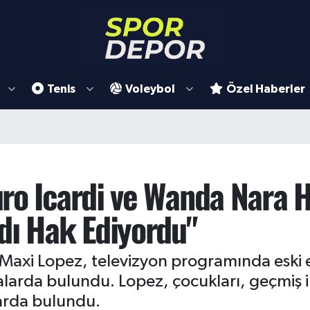
Tenis
Voleybol
Özel Haberler
ro Icardi ve Wanda Nara 
dı Hak Ediyordu"
zı Maxi Lopez, televizyon programında eski
arda bulundu. Lopez, çocukları, geçmiş iliş
flarda bulundu.