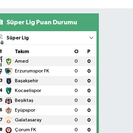
Süper Lig Puan Durumu
Süper Lig
#
Takım
O
P
1
Amed
0
0
2
Erzurumspor FK
0
0
3
Başakşehir
0
0
4
Kocaelispor
0
0
5
Beşiktaş
0
0
6
Eyüpspor
0
0
7
Galatasaray
0
0
8
Çorum FK
0
0