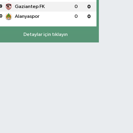
9
Gaziantep FK
0
0
0
Alanyaspor
0
0
Detaylar için tıklayın