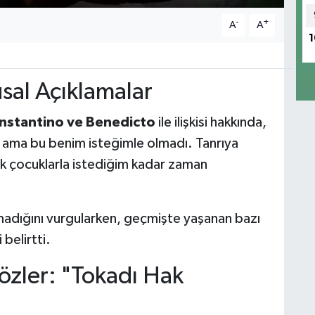
-
+
A
A
1
usal Açıklamalar
nstantino ve Benedicto
ile ilişkisi hakkında,
m ama bu benim isteğimle olmadı. Tanrıya
ık çocuklarla istediğim kadar zaman
madığını vurgularken, geçmişte yaşanan bazı
belirtti.
özler: "Tokadı Hak