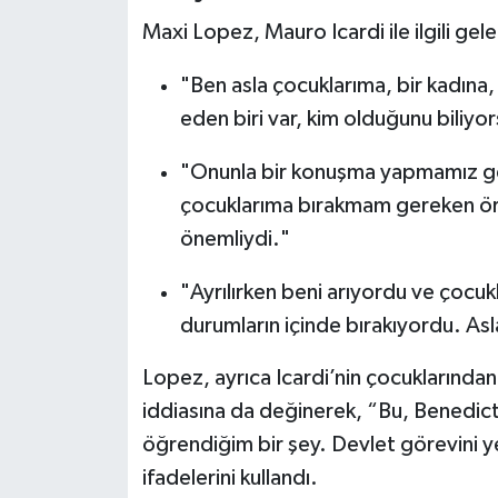
Boks
Maxi Lopez, Mauro Icardi ile ilgili gele
Güreş
"Ben asla çocuklarıma, bir kadına
eden biri var, kim olduğunu biliyor
Halter
"Onunla bir konuşma yapmamız ge
Motor Sporları
çocuklarıma bırakmam gereken ör
Su Sporları
önemliydi."
"Ayrılırken beni arıyordu ve çocuk
Diğer Spor Dalları
durumların içinde bırakıyordu. As
Futbolcular
Lopez, ayrıca Icardi’nin çocuklarından 
iddiasına da değinerek, “Bu, Benedict
öğrendiğim bir şey. Devlet görevini 
ifadelerini kullandı.