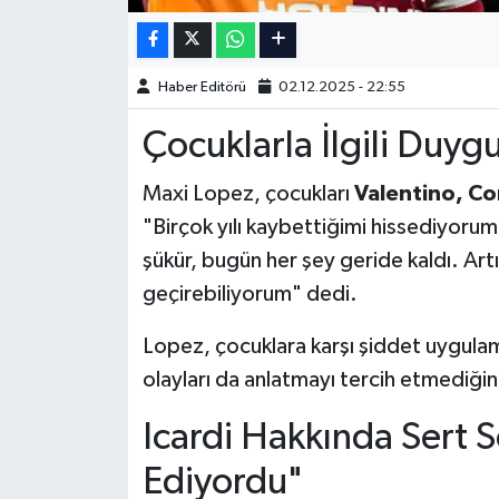
Türkiye Basketbol Ligi
Haber Editörü
02.12.2025 - 22:55
Kadınlar Basketbol Ligi
Çocuklarla İlgili Duyg
Diğer Basketbol Ligleri
Maxi Lopez, çocukları
Valentino, Co
Formula 1
"Birçok yılı kaybettiğimi hissediyoru
şükür, bugün her şey geride kaldı. Art
Atletizm
geçirebiliyorum" dedi.
Hentbol
Lopez, çocuklara karşı şiddet uygula
olayları da anlatmayı tercih etmediğini 
At Yarışı
Icardi Hakkında Sert S
Bisiklet
Ediyordu"