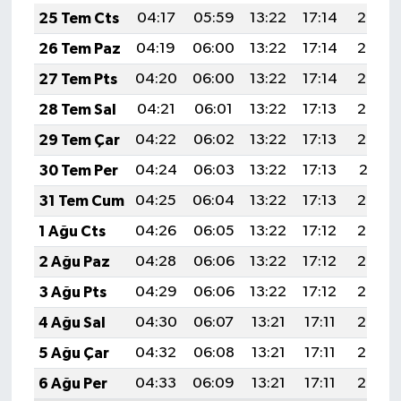
Boks
25 Tem Cts
04:17
05:59
13:22
17:14
20:35
26 Tem Paz
04:19
06:00
13:22
17:14
20:34
Güreş
27 Tem Pts
04:20
06:00
13:22
17:14
20:33
Halter
28 Tem Sal
04:21
06:01
13:22
17:13
20:33
29 Tem Çar
04:22
06:02
13:22
17:13
20:32
Motor Sporları
30 Tem Per
04:24
06:03
13:22
17:13
20:31
Su Sporları
31 Tem Cum
04:25
06:04
13:22
17:13
20:30
1 Ağu Cts
04:26
06:05
13:22
17:12
20:29
Diğer Spor Dalları
2 Ağu Paz
04:28
06:06
13:22
17:12
20:28
Futbolcular
3 Ağu Pts
04:29
06:06
13:22
17:12
20:27
4 Ağu Sal
04:30
06:07
13:21
17:11
20:26
5 Ağu Çar
04:32
06:08
13:21
17:11
20:25
6 Ağu Per
04:33
06:09
13:21
17:11
20:24