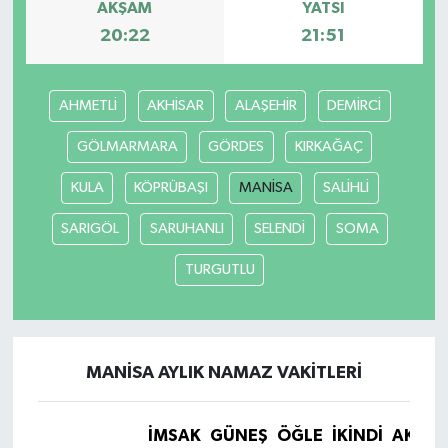
AKŞAM
YATSI
20:22
21:51
Türkiye Basketbol Ligi
Kadınlar Basketbol Ligi
AHMETLİ
AKHİSAR
ALAŞEHİR
DEMİRCİ
GÖLMARMARA
GÖRDES
KIRKAĞAÇ
Diğer Basketbol Ligleri
KULA
KÖPRÜBAŞI
MANİSA
SALİHLİ
Formula 1
SARIGÖL
SARUHANLI
SELENDİ
SOMA
Atletizm
TURGUTLU
Hentbol
At Yarışı
MANİSA AYLIK NAMAZ VAKITLERI
Bisiklet
İMSAK
GÜNEŞ
ÖĞLE
İKINDI
AKŞA