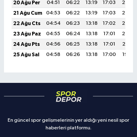
20 Ağu Per
04:51
06:22
13:19
17:03
20:06
21 Ağu Cum
04:53
06:22
13:19
17:03
20:05
22 Ağu Cts
04:54
06:23
13:18
17:02
20:03
23 Ağu Paz
04:55
06:24
13:18
17:01
20:02
24 Ağu Pts
04:56
06:25
13:18
17:01
20:01
25 Ağu Sal
04:58
06:26
13:18
17:00
19:59
En güncel spor gelişmelerinin yer aldığı yeni nesil spor
haberleri platformu.