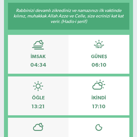
İngiltere Premier Lig
İngiltere Premier Lig
Rabbinizi devamlı zikrediniz ve namazınızı ilk vaktinde
kılınız, muhakkak Allah Azze ve Celle, size ecrinizi kat kat
verir. (Hadis-i şerif)
Almanya Bundesliga
La Liga
La Liga
Almanya Bundesliga
İMSAK
GÜNEŞ
Serie A
Serie A
04:34
06:10
Fransa Ligue 1
Eredevise
ÖĞLE
İKINDI
Portekiz Ligi
13:21
17:10
TFF 1.Lig
Diğer Futbol Ligleri