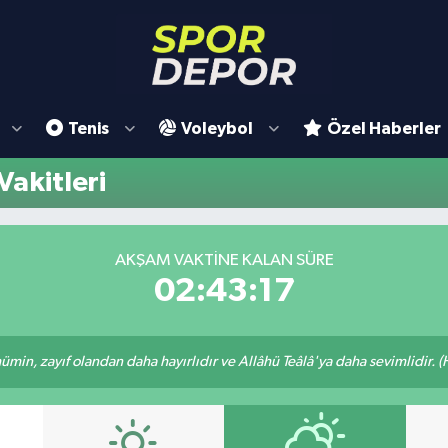
Tenis
Voleybol
Özel Haberler
akitleri
AKŞAM VAKTINE KALAN SÜRE
02:43:16
min, zayıf olandan daha hayırlıdır ve Allâhü Teâlâ'ya daha sevimlidir. (H