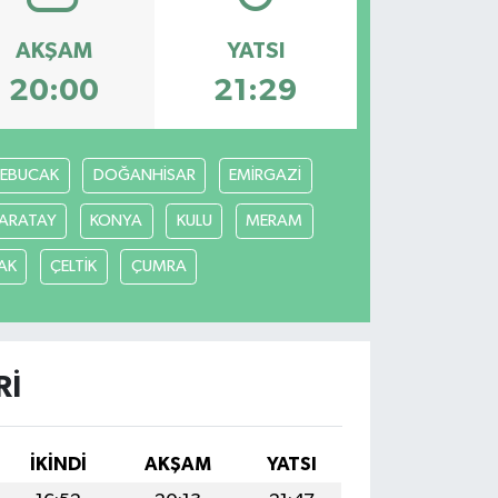
AKŞAM
YATSI
20:00
21:29
REBUCAK
DOĞANHİSAR
EMİRGAZİ
ARATAY
KONYA
KULU
MERAM
AK
ÇELTİK
ÇUMRA
RI
İKINDI
AKŞAM
YATSI