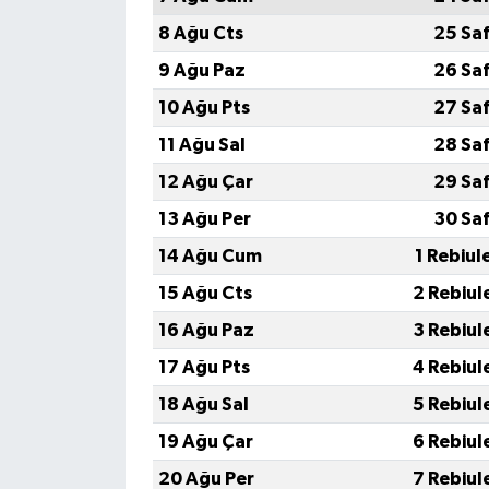
Boks
8 Ağu Cts
25 Sa
Güreş
9 Ağu Paz
26 Sa
10 Ağu Pts
27 Sa
Halter
11 Ağu Sal
28 Sa
Motor Sporları
12 Ağu Çar
29 Sa
13 Ağu Per
30 Sa
Su Sporları
14 Ağu Cum
1 Rebiul
Diğer Spor Dalları
15 Ağu Cts
2 Rebiul
16 Ağu Paz
3 Rebiul
Futbolcular
17 Ağu Pts
4 Rebiul
18 Ağu Sal
5 Rebiul
19 Ağu Çar
6 Rebiul
20 Ağu Per
7 Rebiul