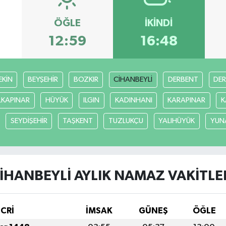
ÖĞLE
İKINDI
12:59
16:48
EKİN
BEYŞEHİR
BOZKIR
CİHANBEYLİ
DERBENT
DE
LKAPINAR
HÜYÜK
ILGIN
KADINHANI
KARAPINAR
K
SEYDİŞEHİR
TAŞKENT
TUZLUKÇU
YALIHÜYÜK
YUN
İHANBEYLİ AYLIK NAMAZ VAKITLE
İCRİ
İMSAK
GÜNEŞ
ÖĞLE