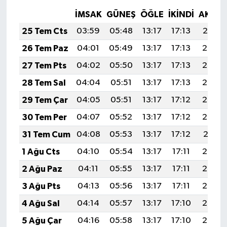
Boks
İMSAK
GÜNEŞ
ÖĞLE
İKINDI
AKŞA
Güreş
25 Tem Cts
03:59
05:48
13:17
17:13
20:37
26 Tem Paz
04:01
05:49
13:17
17:13
20:36
Halter
27 Tem Pts
04:02
05:50
13:17
17:13
20:35
Motor Sporları
28 Tem Sal
04:04
05:51
13:17
17:13
20:34
29 Tem Çar
04:05
05:51
13:17
17:12
20:33
Su Sporları
30 Tem Per
04:07
05:52
13:17
17:12
20:32
Diğer Spor Dalları
31 Tem Cum
04:08
05:53
13:17
17:12
20:31
1 Ağu Cts
04:10
05:54
13:17
17:11
20:30
Futbolcular
2 Ağu Paz
04:11
05:55
13:17
17:11
20:29
3 Ağu Pts
04:13
05:56
13:17
17:11
20:28
4 Ağu Sal
04:14
05:57
13:17
17:10
20:27
5 Ağu Çar
04:16
05:58
13:17
17:10
20:25