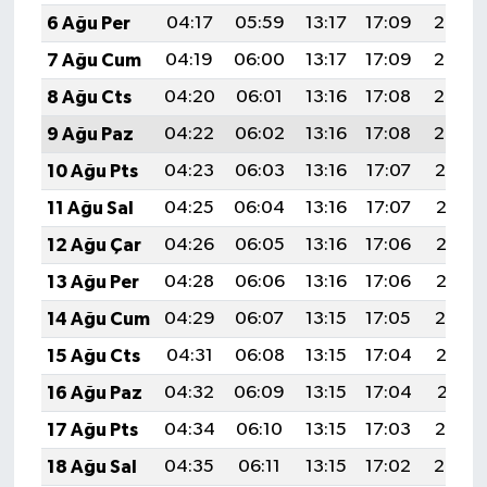
6 Ağu Per
04:17
05:59
13:17
17:09
20:24
7 Ağu Cum
04:19
06:00
13:17
17:09
20:23
8 Ağu Cts
04:20
06:01
13:16
17:08
20:22
9 Ağu Paz
04:22
06:02
13:16
17:08
20:20
10 Ağu Pts
04:23
06:03
13:16
17:07
20:19
11 Ağu Sal
04:25
06:04
13:16
17:07
20:18
12 Ağu Çar
04:26
06:05
13:16
17:06
20:17
13 Ağu Per
04:28
06:06
13:16
17:06
20:15
14 Ağu Cum
04:29
06:07
13:15
17:05
20:14
15 Ağu Cts
04:31
06:08
13:15
17:04
20:12
16 Ağu Paz
04:32
06:09
13:15
17:04
20:11
17 Ağu Pts
04:34
06:10
13:15
17:03
20:10
18 Ağu Sal
04:35
06:11
13:15
17:02
20:08