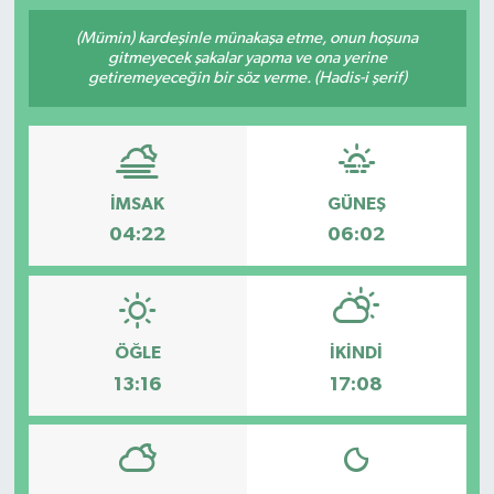
İngiltere Premier Lig
İngiltere Premier Lig
(Mümin) kardeşinle münakaşa etme, onun hoşuna
gitmeyecek şakalar yapma ve ona yerine
getiremeyeceğin bir söz verme. (Hadis-i şerif)
Almanya Bundesliga
La Liga
La Liga
Almanya Bundesliga
İMSAK
GÜNEŞ
Serie A
Serie A
04:22
06:02
Fransa Ligue 1
Eredevise
ÖĞLE
İKINDI
Portekiz Ligi
13:16
17:08
TFF 1.Lig
Diğer Futbol Ligleri