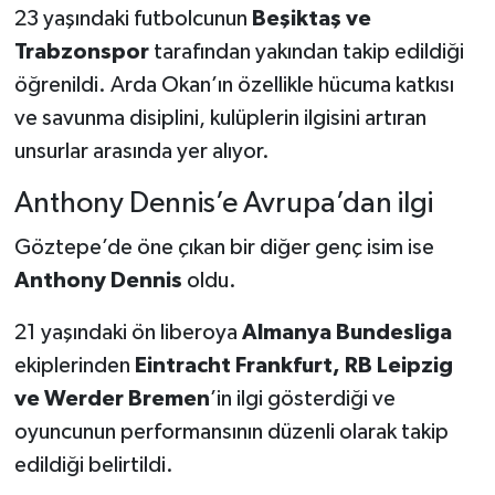
Boks
23 yaşındaki futbolcunun
Beşiktaş ve
Trabzonspor
tarafından yakından takip edildiği
Güreş
öğrenildi. Arda Okan’ın özellikle hücuma katkısı
ve savunma disiplini, kulüplerin ilgisini artıran
Halter
unsurlar arasında yer alıyor.
Motor Sporları
Anthony Dennis’e Avrupa’dan ilgi
Su Sporları
Göztepe’de öne çıkan bir diğer genç isim ise
Anthony Dennis
oldu.
Diğer Spor Dalları
21 yaşındaki ön liberoya
Almanya Bundesliga
Futbolcular
ekiplerinden
Eintracht Frankfurt, RB Leipzig
ve Werder Bremen
’in ilgi gösterdiği ve
oyuncunun performansının düzenli olarak takip
edildiği belirtildi.