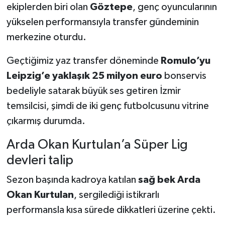
ekiplerden biri olan
Göztepe
, genç oyuncularının
yükselen performansıyla transfer gündeminin
Türkiye Basketbol Ligi
merkezine oturdu.
Kadınlar Basketbol Ligi
Geçtiğimiz yaz transfer döneminde
Romulo’yu
Diğer Basketbol Ligleri
Leipzig’e yaklaşık 25 milyon euro
bonservis
bedeliyle satarak büyük ses getiren İzmir
Formula 1
temsilcisi, şimdi de iki genç futbolcusunu vitrine
çıkarmış durumda.
Atletizm
Arda Okan Kurtulan’a Süper Lig
Hentbol
devleri talip
At Yarışı
Sezon başında kadroya katılan
sağ bek Arda
Okan Kurtulan
, sergilediği istikrarlı
Bisiklet
performansla kısa sürede dikkatleri üzerine çekti.