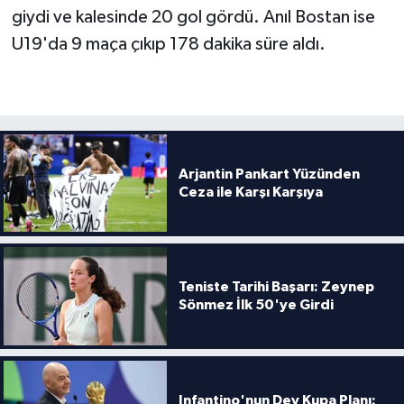
Boks
giydi ve kalesinde 20 gol gördü. Anıl Bostan ise
U19'da 9 maça çıkıp 178 dakika süre aldı.
Güreş
Halter
Motor Sporları
Arjantin Pankart Yüzünden
Su Sporları
Ceza ile Karşı Karşıya
Diğer Spor Dalları
Futbolcular
Teniste Tarihi Başarı: Zeynep
Sönmez İlk 50'ye Girdi
Infantino'nun Dev Kupa Planı: