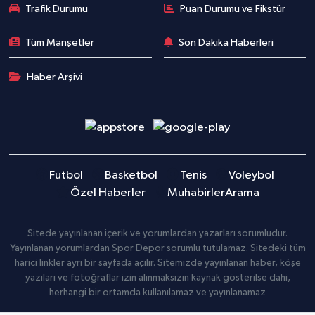
Trafik Durumu
Puan Durumu ve Fikstür
Tüm Manşetler
Son Dakika Haberleri
Haber Arşivi
Futbol
Basketbol
Tenis
Voleybol
Özel Haberler
Muhabirler
Arama
Sitede yayınlanan içerik ve yorumlardan yazarları sorumludur.
Yayınlanan yorumlardan Spor Depor sorumlu tutulamaz. Sitedeki tüm
harici linkler ayrı bir sayfada açılır. Sitemizde yayınlanan haber, köşe
yazıları ve fotoğraflar izin alınmaksızın kaynak gösterilse dahi,
herhangi bir ortamda kullanılamaz ve yayınlanamaz