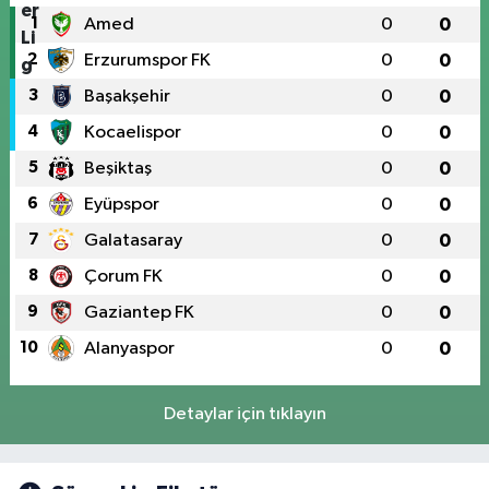
1
Amed
0
0
2
Erzurumspor FK
0
0
3
Başakşehir
0
0
4
Kocaelispor
0
0
5
Beşiktaş
0
0
6
Eyüpspor
0
0
7
Galatasaray
0
0
8
Çorum FK
0
0
9
Gaziantep FK
0
0
10
Alanyaspor
0
0
Detaylar için tıklayın