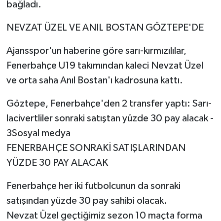
bağladı.
Türkiye Basketbol Ligi
NEVZAT ÜZEL VE ANIL BOSTAN GÖZTEPE'DE
Kadınlar Basketbol Ligi
Ajansspor'un haberine göre sarı-kırmızılılar,
Fenerbahçe U19 takımından kaleci Nevzat Üzel
Diğer Basketbol Ligleri
ve orta saha Anıl Bostan'ı kadrosuna kattı.
Formula 1
Göztepe, Fenerbahçe'den 2 transfer yaptı: Sarı-
lacivertliler sonraki satıştan yüzde 30 pay alacak -
Atletizm
3Sosyal medya
FENERBAHÇE SONRAKİ SATIŞLARINDAN
Hentbol
YÜZDE 30 PAY ALACAK
At Yarışı
Fenerbahçe her iki futbolcunun da sonraki
Bisiklet
satışından yüzde 30 pay sahibi olacak.
Nevzat Üzel geçtiğimiz sezon 10 maçta forma