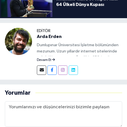
64 Ülkeli Dünya Kupası
EDITÖR
Arda Erden
Dumlupınar Üniversitesi İşletme bölümünden
mezunum. Uzun yıllardır internet sitelerinde
editörlük yapıyorum. Özellikle SEO içerik
Devam Et
konusunda uzmanım.
Yorumlar