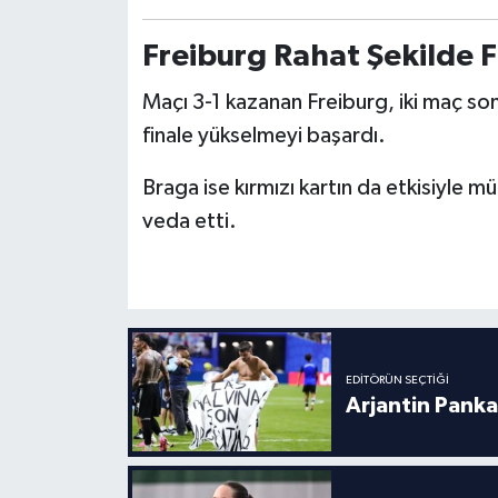
Boks
Freiburg Rahat Şekilde F
Güreş
Maçı 3-1 kazanan Freiburg, iki maç s
Halter
finale yükselmeyi başardı.
Motor Sporları
Braga ise kırmızı kartın da etkisiyle 
veda etti.
Su Sporları
Diğer Spor Dalları
Futbolcular
EDITÖRÜN SEÇTIĞI
Arjantin Panka