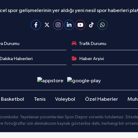
el spor gelişmelerinin yer aldığı yeni nesil spor haberleri pl
va Durumu
Trafik Durumu
Dakika Haberleri
Haber Arşivi
Basketbol
Tenis
Voleybol
Özel Haberler
Muha
orumludur. Yayınlanan yorumlardan Spor Depor sorumlu tutulamaz. Sitedeki t
 ve fotoğraflar izin alınmaksızın kaynak gösterilse dahi, herhangi bir orta