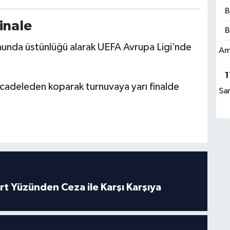
B
inale
B
onunda üstünlüğü alarak UEFA Avrupa Ligi’nde
Am
1
mücadeleden koparak turnuvaya yarı finalde
Sa
rt Yüzünden Ceza ile Karşı Karşıya