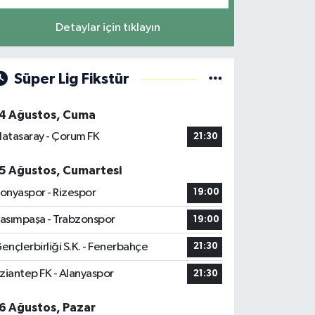
Detaylar için tıklayın
Süper Lig Fikstür
4 Ağustos, Cuma
latasaray - Çorum FK
21:30
5 Ağustos, Cumartesi
onyaspor - Rizespor
19:00
asımpaşa - Trabzonspor
19:00
ençlerbirliği S.K. - Fenerbahçe
21:30
ziantep FK - Alanyaspor
21:30
6 Ağustos, Pazar