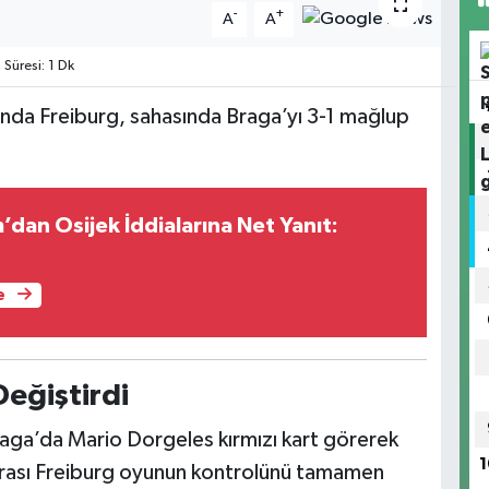
-
+
A
A
üresi: 1 Dk
ında Freiburg, sahasında Braga’yı 3-1 mağlup
m’dan Osijek İddialarına Net Yanıt:
e
Değiştirdi
raga’da Mario Dorgeles kırmızı kart görerek
1
sonrası Freiburg oyunun kontrolünü tamamen