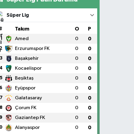
Süper Lig
#
Takım
O
P
1
Amed
0
0
2
Erzurumspor FK
0
0
3
Başakşehir
0
0
4
Kocaelispor
0
0
5
Beşiktaş
0
0
6
Eyüpspor
0
0
7
Galatasaray
0
0
8
Çorum FK
0
0
9
Gaziantep FK
0
0
0
Alanyaspor
0
0