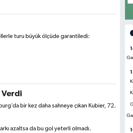
llerle turu büyük ölçüde garantiledi:
1
Ga
1
K
 Verdi
K
G
eiburg’da bir kez daha sahneye çıkan Kubier, 72.
Ga
arkı azaltsa da bu gol yeterli olmadı.
1