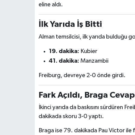
eline aldı.
Türkiye Basketbol Ligi
İlk Yarıda İş Bitti
Kadınlar Basketbol Ligi
Alman temsilcisi, ilk yarıda bulduğu go
Diğer Basketbol Ligleri
19. dakika:
Kubier
Formula 1
41. dakika:
Manzambii
Freiburg, devreye 2-0 önde girdi.
Atletizm
Hentbol
Fark Açıldı, Braga Cevap
At Yarışı
İkinci yarıda da baskısını sürdüren Fr
dakikada skoru 3-0 yaptı.
Bisiklet
Braga ise 79. dakikada Pau Víctor ile f