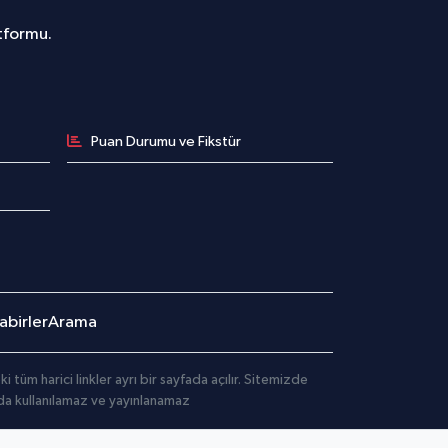
atformu.
Puan Durumu ve Fikstür
birler
Arama
üm harici linkler ayrı bir sayfada açılır. Sitemizde
mda kullanılamaz ve yayınlanamaz