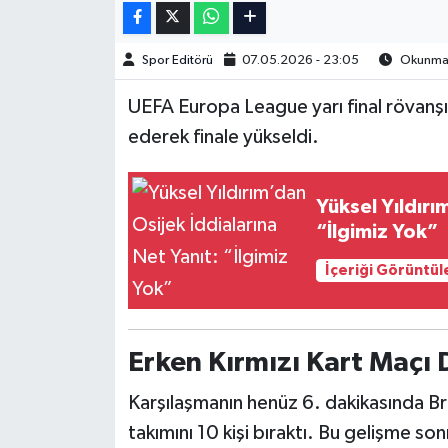
İngiltere Premier Lig
İngiltere Premier Lig
Spor Editörü
07.05.2026 - 23:05
Okunma S
Almanya Bundesliga
La Liga
UEFA Europa League yarı final rövanş
ederek finale yükseldi.
La Liga
Almanya Bundesliga
Serie A
Serie A
Yüksel Yıldırı
“İlgimiz Yok”
Fransa Ligue 1
İçeriği Görüntül
Eredevise
Portekiz Ligi
Erken Kırmızı Kart Maçı 
TFF 1.Lig
Karşılaşmanın henüz 6. dakikasında B
takımını 10 kişi bıraktı. Bu gelişme 
Diğer Futbol Ligleri