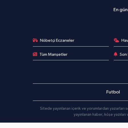
En günc
Nöbetçi Eczaneler
Ha
Tüm Manşetler
Son 
Futbol
Sitede yayınlanan içerik ve yorumlardan yazarları s
yayınlanan haber, köşe yazıları