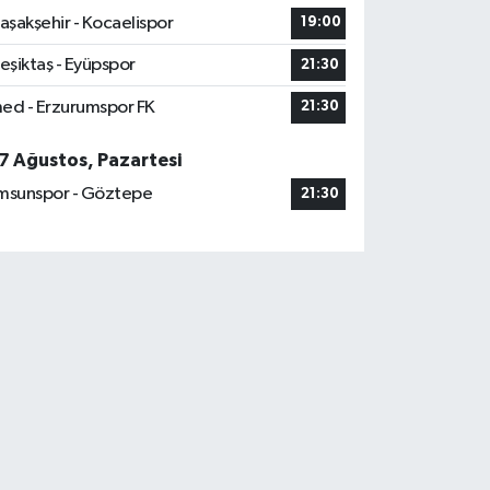
aşakşehir - Kocaelispor
19:00
eşiktaş - Eyüpspor
21:30
ed - Erzurumspor FK
21:30
7 Ağustos, Pazartesi
msunspor - Göztepe
21:30